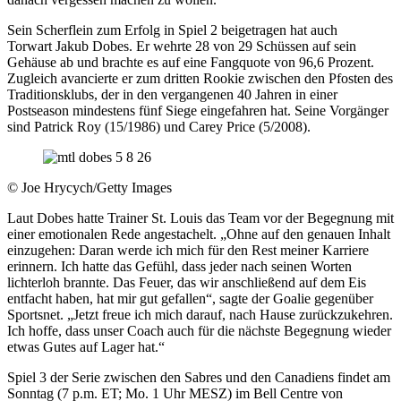
Sein Scherflein zum Erfolg in Spiel 2 beigetragen hat auch
Torwart Jakub Dobes. Er wehrte 28 von 29 Schüssen auf sein
Gehäuse ab und brachte es auf eine Fangquote von 96,6 Prozent.
Zugleich avancierte er zum dritten Rookie zwischen den Pfosten des
Traditionsklubs, der in den vergangenen 40 Jahren in einer
Postseason mindestens fünf Siege eingefahren hat. Seine Vorgänger
sind Patrick Roy (15/1986) und Carey Price (5/2008).
©
Joe Hrycych/Getty Images
Laut Dobes hatte Trainer St. Louis das Team vor der Begegnung mit
einer emotionalen Rede angestachelt. „Ohne auf den genauen Inhalt
einzugehen: Daran werde ich mich für den Rest meiner Karriere
erinnern. Ich hatte das Gefühl, dass jeder nach seinen Worten
lichterloh brannte. Das Feuer, das wir anschließend auf dem Eis
entfacht haben, hat mir gut gefallen“, sagte der Goalie gegenüber
Sportsnet. „Jetzt freue ich mich darauf, nach Hause zurückzukehren.
Ich hoffe, dass unser Coach auch für die nächste Begegnung wieder
etwas Gutes auf Lager hat.“
Spiel 3 der Serie zwischen den Sabres und den Canadiens findet am
Sonntag (7 p.m. ET; Mo. 1 Uhr MESZ) im Bell Centre von