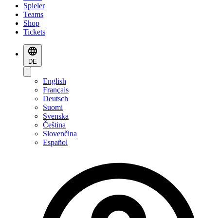
Spieler
Teams
Shop
Tickets
DE
English
Français
Deutsch
Suomi
Svenska
Čeština
Slovenčina
Español