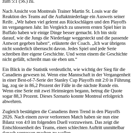
zum 5:1 (56.) zu.
Nach Ansicht von Montreals Trainer Martin St. Louis war die
Reaktion des Teams auf die Auftaktniederlage ein Ausweis seiner
Reife. „Wir haben viel gelernt aus Rückschlägen und den Playoffs
im vergangenen Jahr. Im Vergleich zu unserem ersten Spiel hier in
Buffalo haben wir einige Dinge besser gemacht. Ich bin stolz
darauf, wie die Jungs die Niederlage weggesteckt und die passende
Antwort gegeben haben“, erläuterte der Coach. „Ich war übrigens
nicht sonderlich überrascht davon. Jedes Spiel und jede Serie
schreiben ihre eigene Geschichte. Und wenn einem die Geschichte
nicht gefällt, schreibt man sie eben um.“
Ein Blick in die Statistik verdeutlicht, wie wichtig der Sieg für die
Canadiens gewesen ist. Wenn eine Mannschaft in der Vergangenheit
in einer Best-of-7-Serie der Stanley Cup Playoffs mit 2:0 in Führung
lag, zog sie in 86,2 Prozent der Fälle in die nächste Runde ein.
Wenn eine Serie mit zwei Heimsiegen begann, betrug die Quote
sogar 88,3 Prozent. Dieses Szenario konnte Montreal erfolgreich
abwehren.
Zugleich bestätigten die Canadiens ihren Trend in den Playoffs
2026. Nach einem zuvor verlorenen Match haben sie nun eine
Bilanz von 4:0 im folgenden Duell vorzuweisen. Das zeigt die
Entschlossenheit des Teams, einen schlechten Auftritt unmittelbar
danach vergessen machen zu wollen.