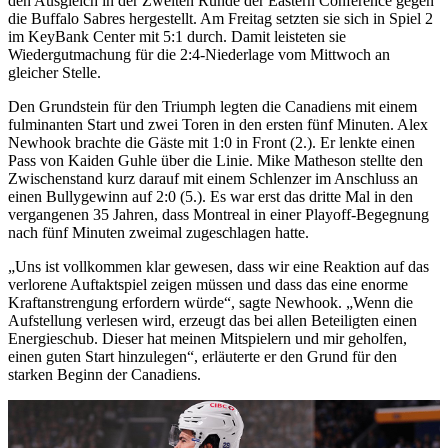
den Ausgleich in der Zweiten Runde der Eastern Conference gegen
die Buffalo Sabres hergestellt. Am Freitag setzten sie sich in Spiel 2
im KeyBank Center mit 5:1 durch. Damit leisteten sie
Wiedergutmachung für die 2:4-Niederlage vom Mittwoch an
gleicher Stelle.
Den Grundstein für den Triumph legten die Canadiens mit einem
fulminanten Start und zwei Toren in den ersten fünf Minuten. Alex
Newhook brachte die Gäste mit 1:0 in Front (2.). Er lenkte einen
Pass von Kaiden Guhle über die Linie. Mike Matheson stellte den
Zwischenstand kurz darauf mit einem Schlenzer im Anschluss an
einen Bullygewinn auf 2:0 (5.). Es war erst das dritte Mal in den
vergangenen 35 Jahren, dass Montreal in einer Playoff-Begegnung
nach fünf Minuten zweimal zugeschlagen hatte.
„Uns ist vollkommen klar gewesen, dass wir eine Reaktion auf das
verlorene Auftaktspiel zeigen müssen und dass das eine enorme
Kraftanstrengung erfordern würde“, sagte Newhook. „Wenn die
Aufstellung verlesen wird, erzeugt das bei allen Beteiligten einen
Energieschub. Dieser hat meinen Mitspielern und mir geholfen,
einen guten Start hinzulegen“, erläuterte er den Grund für den
starken Beginn der Canadiens.