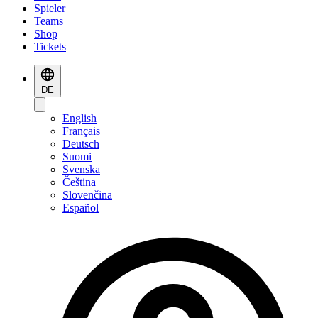
Spieler
Teams
Shop
Tickets
DE
English
Français
Deutsch
Suomi
Svenska
Čeština
Slovenčina
Español