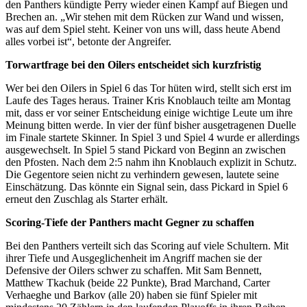
den Panthers kündigte Perry wieder einen Kampf auf Biegen und
Brechen an. „Wir stehen mit dem Rücken zur Wand und wissen,
was auf dem Spiel steht. Keiner von uns will, dass heute Abend
alles vorbei ist“, betonte der Angreifer.
Torwartfrage bei den Oilers entscheidet sich kurzfristig
Wer bei den Oilers in Spiel 6 das Tor hüten wird, stellt sich erst im
Laufe des Tages heraus. Trainer Kris Knoblauch teilte am Montag
mit, dass er vor seiner Entscheidung einige wichtige Leute um ihre
Meinung bitten werde. In vier der fünf bisher ausgetragenen Duelle
im Finale startete Skinner. In Spiel 3 und Spiel 4 wurde er allerdings
ausgewechselt. In Spiel 5 stand Pickard von Beginn an zwischen
den Pfosten. Nach dem 2:5 nahm ihn Knoblauch explizit in Schutz.
Die Gegentore seien nicht zu verhindern gewesen, lautete seine
Einschätzung. Das könnte ein Signal sein, dass Pickard in Spiel 6
erneut den Zuschlag als Starter erhält.
Scoring-Tiefe der Panthers macht Gegner zu schaffen
Bei den Panthers verteilt sich das Scoring auf viele Schultern. Mit
ihrer Tiefe und Ausgeglichenheit im Angriff machen sie der
Defensive der Oilers schwer zu schaffen. Mit Sam Bennett,
Matthew Tkachuk (beide 22 Punkte), Brad Marchand, Carter
Verhaeghe und Barkov (alle 20) haben sie fünf Spieler mit