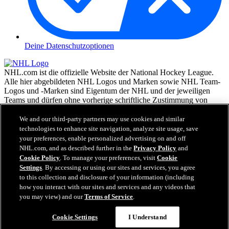
Deine Datenschutzoptionen
NHL.com ist die offizielle Website der National Hockey League.
Alle hier abgebildeten NHL Logos und Marken sowie NHL Team-
Logos und -Marken sind Eigentum der NHL und der jeweiligen
Teams und dürfen ohne vorherige schriftliche Zustimmung von
NHL Enterprises, L.P. © NHL 2026, nicht reproduziert werden.
Alle Rechte vorbehalten. Alle NHL Team-Trikots, die mit den
We and our third-party partners may use cookies and similar
Namen und Nummern der NHL Spieler versehen sind, sind offiziell
technologies to enhance site navigation, analyze site usage, save
von der NHL und der NHLPA lizenziert. Die Wortmarke Zamboni
your preferences, enable personalized advertising on and off
und die Konfiguration der Zamboni Eismaschine sind eingetragene
NHL.com, and as described further in the
Privacy Policy
and
Warenzeichen von Frank J. Zamboni & Co., Inc.© Frank J.
Cookie Policy
. To manage your preferences, visit
Cookie
Zamboni & Co., Inc. 2026. Alle Rechte vorbehalten. Alle andere
Settings
. By accessing or using our sites and services, you agree
Warenzeichen oder Copyrights Dritter sind Eigentum der jeweiligen
to this collection and disclosure of your information (including
Inhaber. Alle Rechte vorbehalten.
how you interact with our sites and services and any videos that
you may view) and our
Terms of Service
.
Cookie Settings
I Understand
Schließen