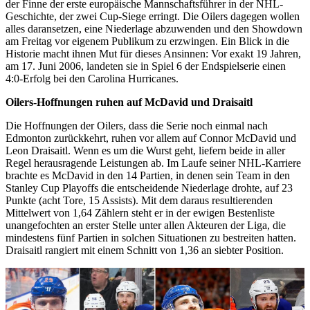
der Finne der erste europäische Mannschaftsführer in der NHL-
Geschichte, der zwei Cup-Siege erringt. Die Oilers dagegen wollen
alles daransetzen, eine Niederlage abzuwenden und den Showdown
am Freitag vor eigenem Publikum zu erzwingen. Ein Blick in die
Historie macht ihnen Mut für dieses Ansinnen: Vor exakt 19 Jahren,
am 17. Juni 2006, landeten sie in Spiel 6 der Endspielserie einen
4:0-Erfolg bei den Carolina Hurricanes.
Oilers-Hoffnungen ruhen auf McDavid und Draisaitl
Die Hoffnungen der Oilers, dass die Serie noch einmal nach
Edmonton zurückkehrt, ruhen vor allem auf Connor McDavid und
Leon Draisaitl. Wenn es um die Wurst geht, liefern beide in aller
Regel herausragende Leistungen ab. Im Laufe seiner NHL-Karriere
brachte es McDavid in den 14 Partien, in denen sein Team in den
Stanley Cup Playoffs die entscheidende Niederlage drohte, auf 23
Punkte (acht Tore, 15 Assists). Mit dem daraus resultierenden
Mittelwert von 1,64 Zählern steht er in der ewigen Bestenliste
unangefochten an erster Stelle unter allen Akteuren der Liga, die
mindestens fünf Partien in solchen Situationen zu bestreiten hatten.
Draisaitl rangiert mit einem Schnitt von 1,36 an siebter Position.