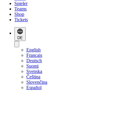
Spieler
Teams
Shop
Tickets
DE
English
Français
Deutsch
Suomi
Svenska
Čeština
Slovenčina
Español