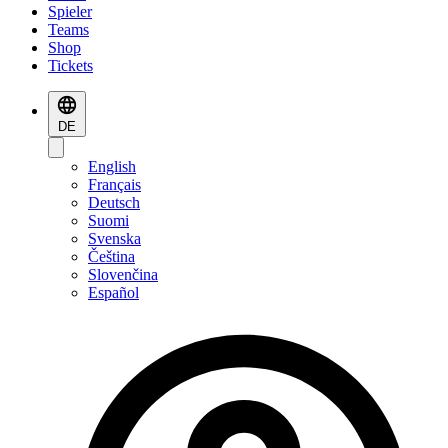
Spieler
Teams
Shop
Tickets
DE
English
Français
Deutsch
Suomi
Svenska
Čeština
Slovenčina
Español