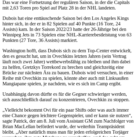
Das war eine Fortsetzung der regulären Saison, in der die Capitals
mit 2,63 Toren pro Spiel auf Platz 28 in der NHL landeten.
Dubois hat eine enttäuschende Saison bei den Los Angeles Kings
hinter sich, in der er in 82 Spielen auf 40 Punkte (16 Tore, 24
Assists) kam. In der Saison 2022/23 hatte der 26-Jährige bei den
Winnipeg Jets in 73 Spielen eine NHL-Karrierebestleistung von 63
Punkten (27 Tore, 36 Assists) markiert.
Washington hofft, dass Dubois sich zu dem Top-Center entwickelt,
den es gesucht hat, um in Ovechkins letzten Jahren (sein Vertrag
läuft noch zwei Jahre) wettbewerbsfähig zu bleiben und ihm dabei
zu helfen, Gretzkys Torrekord zu brechen und gleichzeitig eine
Brücke zur nächsten Ära zu bauen. Dubois wird versuchen, in einer
Reihe mit Ovechkin zu spielen, könnte aber auch mit Linksaußen
Mangiapane spielen, je nachdem, wie es sich im Camp ergibt.
Unabhängig davon dürfte es für die Gegner schwieriger werden,
sich ausschließlich darauf zu konzentrieren, Ovechkin zu stoppen.
„Vielleicht bekommt Ovi für ein paar Shifts oder was auch immer
eine Chance gegen leichtere Gegenspieler, und er kann sie nutzen“,
sagte Patrick, der am 8. Juli vom Assistant GM zum Nachfolger von
Brian MacLellan befördert wurde, der weiterhin Teampräsident
bleibt. „Aber natürlich muss man für jeden erfolgreichen Torjäger