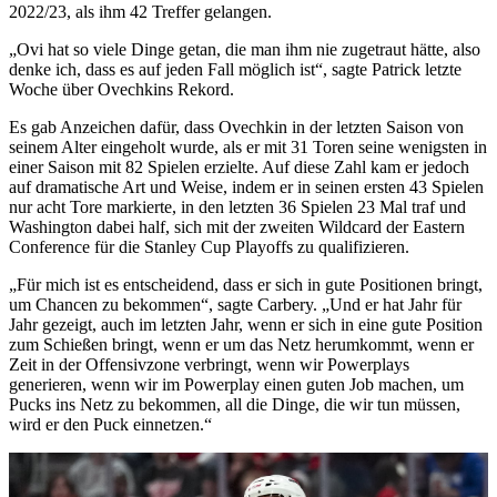
2022/23, als ihm 42 Treffer gelangen.
„Ovi hat so viele Dinge getan, die man ihm nie zugetraut hätte, also
denke ich, dass es auf jeden Fall möglich ist“, sagte Patrick letzte
Woche über Ovechkins Rekord.
Es gab Anzeichen dafür, dass Ovechkin in der letzten Saison von
seinem Alter eingeholt wurde, als er mit 31 Toren seine wenigsten in
einer Saison mit 82 Spielen erzielte. Auf diese Zahl kam er jedoch
auf dramatische Art und Weise, indem er in seinen ersten 43 Spielen
nur acht Tore markierte, in den letzten 36 Spielen 23 Mal traf und
Washington dabei half, sich mit der zweiten Wildcard der Eastern
Conference für die Stanley Cup Playoffs zu qualifizieren.
„Für mich ist es entscheidend, dass er sich in gute Positionen bringt,
um Chancen zu bekommen“, sagte Carbery. „Und er hat Jahr für
Jahr gezeigt, auch im letzten Jahr, wenn er sich in eine gute Position
zum Schießen bringt, wenn er um das Netz herumkommt, wenn er
Zeit in der Offensivzone verbringt, wenn wir Powerplays
generieren, wenn wir im Powerplay einen guten Job machen, um
Pucks ins Netz zu bekommen, all die Dinge, die wir tun müssen,
wird er den Puck einnetzen.“