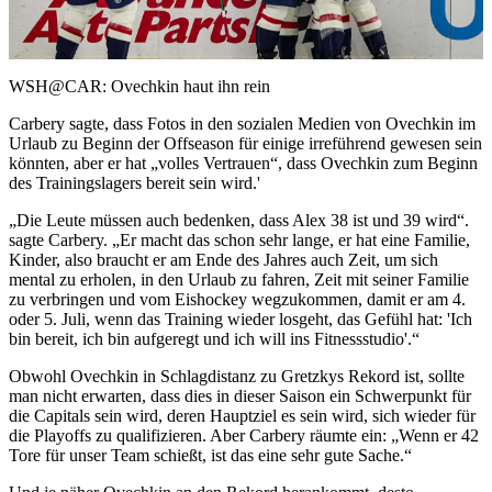
Video
WSH@CAR: Ovechkin haut ihn rein
Carbery sagte, dass Fotos in den sozialen Medien von Ovechkin im
Urlaub zu Beginn der Offseason für einige irreführend gewesen sein
könnten, aber er hat „volles Vertrauen“, dass Ovechkin zum Beginn
des Trainingslagers bereit sein wird.'
„Die Leute müssen auch bedenken, dass Alex 38 ist und 39 wird“.
sagte Carbery. „Er macht das schon sehr lange, er hat eine Familie,
Kinder, also braucht er am Ende des Jahres auch Zeit, um sich
mental zu erholen, in den Urlaub zu fahren, Zeit mit seiner Familie
zu verbringen und vom Eishockey wegzukommen, damit er am 4.
oder 5. Juli, wenn das Training wieder losgeht, das Gefühl hat: 'Ich
bin bereit, ich bin aufgeregt und ich will ins Fitnessstudio'.“
Obwohl Ovechkin in Schlagdistanz zu Gretzkys Rekord ist, sollte
man nicht erwarten, dass dies in dieser Saison ein Schwerpunkt für
die Capitals sein wird, deren Hauptziel es sein wird, sich wieder für
die Playoffs zu qualifizieren. Aber Carbery räumte ein: „Wenn er 42
Tore für unser Team schießt, ist das eine sehr gute Sache.“