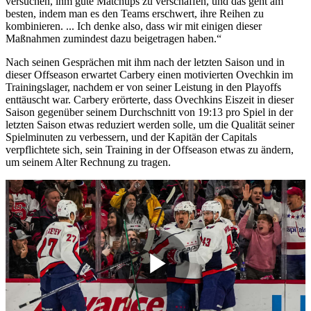
versuchen, ihm gute Matchups zu verschaffen, und das geht am
besten, indem man es den Teams erschwert, ihre Reihen zu
kombinieren. ... Ich denke also, dass wir mit einigen dieser
Maßnahmen zumindest dazu beigetragen haben.“
Nach seinen Gesprächen mit ihm nach der letzten Saison und in
dieser Offseason erwartet Carbery einen motivierten Ovechkin im
Trainingslager, nachdem er von seiner Leistung in den Playoffs
enttäuscht war. Carbery erörterte, dass Ovechkins Eiszeit in dieser
Saison gegenüber seinem Durchschnitt von 19:13 pro Spiel in der
letzten Saison etwas reduziert werden solle, um die Qualität seiner
Spielminuten zu verbessern, und der Kapitän der Capitals
verpflichtete sich, sein Training in der Offseason etwas zu ändern,
um seinem Alter Rechnung zu tragen.
Play