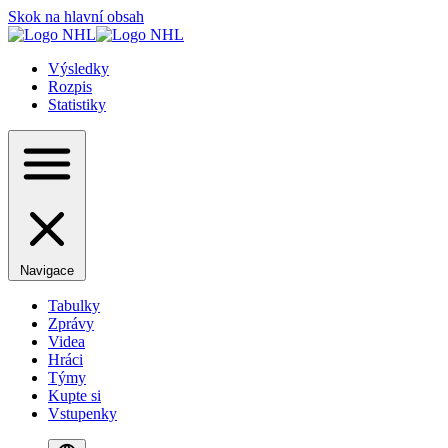
Skok na hlavní obsah
Výsledky
Rozpis
Statistiky
Navigace
Tabulky
Zprávy
Videa
Hráci
Týmy
Kupte si
Vstupenky