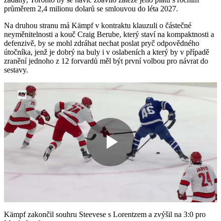
průměrem 2,4 milionu dolarů se smlouvou do léta 2027.
Na druhou stranu má Kämpf v kontraktu klauzuli o částečné
neyměnitelnosti a kouč Craig Berube, který staví na kompaktnosti a
defenzivě, by se mohl zdráhat nechat poslat pryč odpovědného
útočníka, jenž je dobrý na buly i v oslabeních a který by v případě
zranění jednoho z 12 forvardů měl být první volbou pro návrat do
sestavy.
Play
Video
Kämpf zakončil souhru Steevese s Lorentzem a zvýšil na 3:0 pro