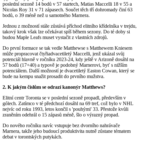
poslední sezoně 14 bodů v 57 startech, Matias Maccelli 18 v 55 a
Nicolas Roy 31 v 71 zápasech. Součet těch tří dohromady činí 63
bodů, o 39 méně než u samotného Marnera.
Jednou z možností stále zůstává příchod elitního křídelníka v trejdu,
takový krok však lze očekávat spíš během sezony. Do té doby si
budou Maple Leafs muset vystačit z vlastních zdrojů.
Do první formace se tak vedle Matthewse s Matthewem Kniesem
může propracovat čtyřiadvacetiletý Maccelli, jenž ukázal svůj
potenciál hlavně v ročníku 2023-24, kdy ještě v Arizoně dosáhl na
57 bodů (17+40) a typově je podobný Marnerovi, byť s nižším
potenciálem. Další možností je dvacetiletý Easton Cowan, který se
bude na kempu snažit prosadit do prvního mužstva.
2. K jakým číslům se odrazí kanonýr Matthews?
Elitní centr Toronta se v poslední sezoně propadl, především v
gólech. Zatímco v té předchozí dosáhl na 69 tref, což bylo v NHL
nejvíc od roku 1993, letos končil s 'pouhými' 33. Přestože kvůli
zraněním odehrál o 15 zápasů méně, šlo o výrazný propad.
Do nového ročníku navíc vstupuje bez dvorního nahrávače
Marnera, takže jeho budoucí produktivita nutně zůstane tématem
debat v torontských putykách.