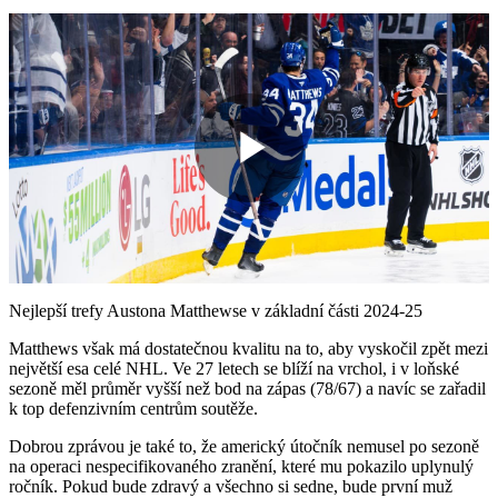
Play
Video
Nejlepší trefy Austona Matthewse v základní části 2024-25
Matthews však má dostatečnou kvalitu na to, aby vyskočil zpět mezi
největší esa celé NHL. Ve 27 letech se blíží na vrchol, i v loňské
sezoně měl průměr vyšší než bod na zápas (78/67) a navíc se zařadil
k top defenzivním centrům soutěže.
Dobrou zprávou je také to, že americký útočník nemusel po sezoně
na operaci nespecifikovaného zranění, které mu pokazilo uplynulý
ročník. Pokud bude zdravý a všechno si sedne, bude první muž