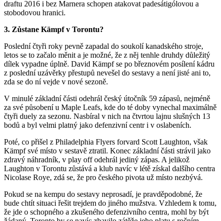
draftu 2016 i bez Marnera schopen atakovat padesátigólovou a
stobodovou hranici.
3. Zůstane Kämpf v Torontu?
Poslední čtyři roky pevně zapadal do soukolí kanadského stroje,
letos se to začalo měnit a je možné, že z něj tenhle druhdy důležitý
dílek vypadne úplně. David Kämpf se po březnovém posílení kádru
z poslední uzávěrky přestupů nevešel do sestavy a není jisté ani to,
zda se do ní vejde v nové sezoně.
V minulé základní části odehrál český útočník 59 zápasů, nejméně
za své působení u Maple Leafs, kde do té doby vynechal maximálně
čtyři duely za sezonu. Nasbíral v nich na čtvrtou lajnu slušných 13
bodů a byl velmi platný jako defenzivní centr i v oslabeních.
Poté, co přišel z Philadelphia Flyers forvard Scott Laughton, však
Kämpf své místo v sestavě ztratil. Konec základní části strávil jako
zdravý náhradník, v play off odehrál jediný zápas. A jelikož
Laughton v Torontu zůstává a klub navíc v létě získal dalšího centra
Nicolase Roye, zdá se, že pro českého pivota už místo nezbývá.
Pokud se na kempu do sestavy neprosadí, je pravděpodobné, že
bude chtít situaci řešit trejdem do jiného mužstva. Vzhledem k tomu,
že jde o schopného a zkušeného defenzivního centra, mohl by být
žádaný, Toronto by se navíc zbavilo zátěže jeho platu s ročním