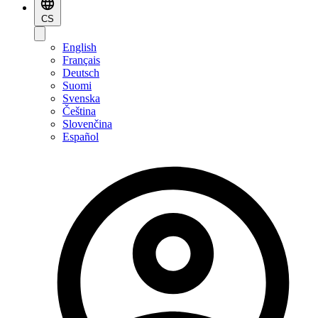
CS
English
Français
Deutsch
Suomi
Svenska
Čeština
Slovenčina
Español