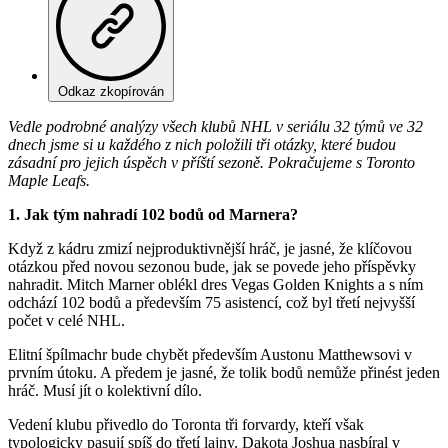
Odkaz zkopírován
Vedle podrobné analýzy všech klubů NHL v seriálu 32 týmů ve 32
dnech jsme si u každého z nich položili tři otázky, které budou
zásadní pro jejich úspěch v příští sezoně. Pokračujeme s Toronto
Maple Leafs.
1. Jak tým nahradí 102 bodů od Marnera?
Když z kádru zmizí nejproduktivnější hráč, je jasné, že klíčovou
otázkou před novou sezonou bude, jak se povede jeho příspěvky
nahradit. Mitch Marner oblékl dres Vegas Golden Knights a s ním
odchází 102 bodů a především 75 asistencí, což byl třetí nejvyšší
počet v celé NHL.
Elitní špílmachr bude chybět především Austonu Matthewsovi v
prvním útoku. A předem je jasné, že tolik bodů nemůže přinést jeden
hráč. Musí jít o kolektivní dílo.
Vedení klubu přivedlo do Toronta tři forvardy, kteří však
typologicky pasují spíš do třetí lajny. Dakota Joshua nasbíral v