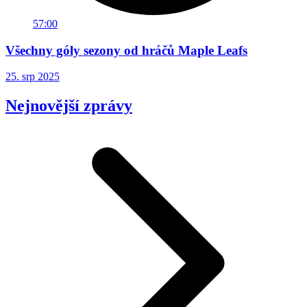
57:00
Všechny góly sezony od hráčů Maple Leafs
25. srp 2025
Nejnovější zprávy