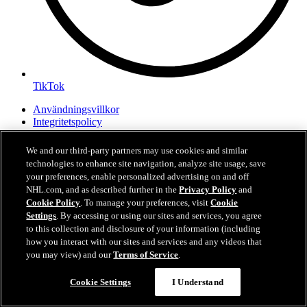
TikTok
Användningsvillkor
Integritetspolicy
Cookiepolicy
Inställningar för Cookies
We and our third-party partners may use cookies and similar
technologies to enhance site navigation, analyze site usage, save
your preferences, enable personalized advertising on and off
NHL.com, and as described further in the
Privacy Policy
and
Cookie Policy
. To manage your preferences, visit
Cookie
Settings
. By accessing or using our sites and services, you agree
to this collection and disclosure of your information (including
how you interact with our sites and services and any videos that
you may view) and our
Terms of Service
.
Cookie Settings
I Understand
Dina integritetsinställningar