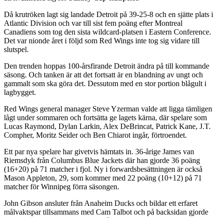
Då krutröken lagt sig landade Detroit på 39-25-8 och en sjätte plats i
Atlantic Division och var till sist fem poäng efter Montreal
Canadiens som tog den sista wildcard-platsen i Eastern Conference.
Det var nionde året i följd som Red Wings inte tog sig vidare till
slutspel.
Den trenden hoppas 100-årsfirande Detroit ändra på till kommande
säsong. Och tanken är att det fortsatt är en blandning av ungt och
gammalt som ska göra det. Dessutom med en stor portion blågult i
lagbygget.
Red Wings general manager Steve Yzerman valde att ligga tämligen
lågt under sommaren och fortsätta ge lagets kärna, där spelare som
Lucas Raymond, Dylan Larkin, Alex DeBrincat, Patrick Kane, J.T.
Compher, Moritz Seider och Ben Chiarot ingår, förtroendet.
Ett par nya spelare har givetvis hämtats in. 36-årige James van
Riemsdyk från Columbus Blue Jackets där han gjorde 36 poäng
(16+20) på 71 matcher i fjol. Ny i forwardsbesättningen är också
Mason Appleton, 29, som kommer med 22 poäng (10+12) på 71
matcher för Winnipeg förra säsongen.
John Gibson ansluter från Anaheim Ducks och bildar ett erfaret
målvaktspar tillsammans med Cam Talbot och på backsidan gjorde