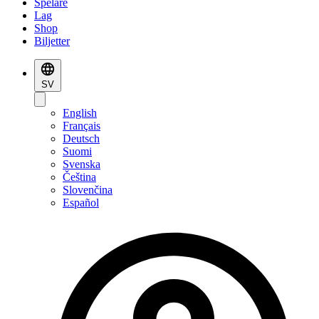
Spelare
Lag
Shop
Biljetter
SV
English
Français
Deutsch
Suomi
Svenska
Čeština
Slovenčina
Español