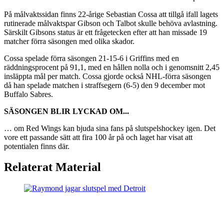
På målvaktssidan finns 22-årige Sebastian Cossa att tillgå ifall lagets
rutinerade målvaktspar Gibson och Talbot skulle behöva avlastning.
Särskilt Gibsons status är ett frågetecken efter att han missade 19
matcher förra säsongen med olika skador.
Cossa spelade förra säsongen 21-15-6 i Griffins med en
räddningsprocent på 91,1, med en hållen nolla och i genomsnitt 2,45
insläppta mål per match. Cossa gjorde också NHL-förra säsongen
då han spelade matchen i straffsegern (6-5) den 9 december mot
Buffalo Sabres.
SÄSONGEN BLIR LYCKAD OM...
… om Red Wings kan bjuda sina fans på slutspelshockey igen. Det
vore ett passande sätt att fira 100 år på och laget har visat att
potentialen finns där.
Relaterat Material