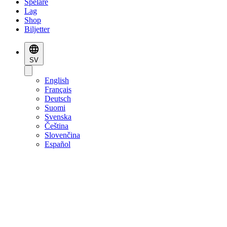
Spelare
Lag
Shop
Biljetter
SV
English
Français
Deutsch
Suomi
Svenska
Čeština
Slovenčina
Español