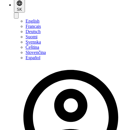
SK
English
Français
Deutsch
Suomi
Svenska
Čeština
Slovenčina
Español