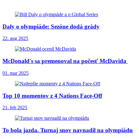
Daly o olympiáde: Sezóne dodá grády
22. aug 2025
McDonald's sa premenoval na počesť McDavida
01. mar 2025
Top 10 momentov z 4 Nations Face-Off
21. feb 2025
To bola jazda. Turnaj snov navnadil na olympiádu