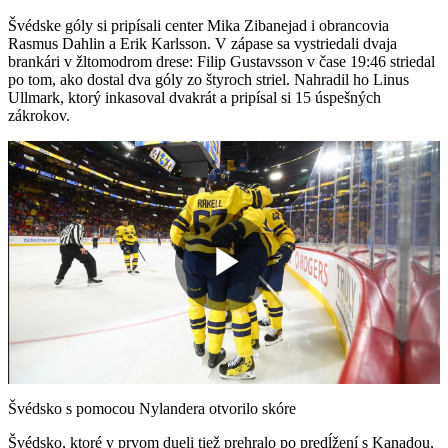
Švédske góly si pripísali center Mika Zibanejad i obrancovia
Rasmus Dahlin a Erik Karlsson. V zápase sa vystriedali dvaja
brankári v žltomodrom drese: Filip Gustavsson v čase 19:46 striedal
po tom, ako dostal dva góly zo štyroch striel. Nahradil ho Linus
Ullmark, ktorý inkasoval dvakrát a pripísal si 15 úspešných
zákrokov.
Play
Video
Švédsko s pomocou Nylandera otvorilo skóre
Švédsko, ktoré v prvom dueli tiež prehralo po predĺžení s Kanadou,