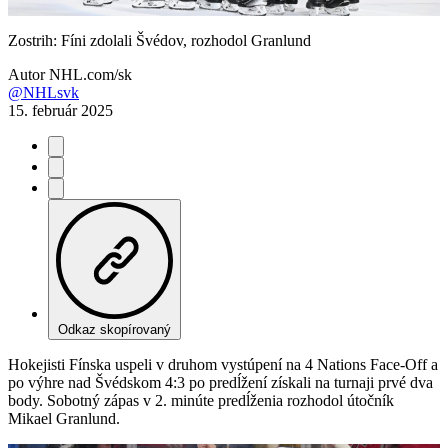
Video
Zostrih: Fíni zdolali Švédov, rozhodol Granlund
Autor
NHL.com/sk
@NHLsvk
15. február 2025
Odkaz skopírovaný
Hokejisti Fínska uspeli v druhom vystúpení na 4 Nations Face-Off a
po výhre nad Švédskom 4:3 po predĺžení získali na turnaji prvé dva
body. Sobotný zápas v 2. minúte predĺženia rozhodol útočník
Mikael Granlund.