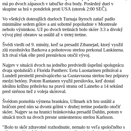
má po dvoch zápasoch v tabuľke dva body. Posledný duel v
skupine sa hrá v pondelok proti USA (utorok 2:00 SEČ).
Vo všetkých doterajších dueloch Turnaja štyroch zatiaľ padlo
minimálne sedem gólov a ani sobotné popoludnie v Montreale
nebolo výnimkou. Už po dvoch tretinách bolo skóre 3:3 a divoký
vývoj plný obratov sa ustálil až v tretej tretine.
Švédi viedli od 9. minúty, keď sa presadil Zibanejad, ktorý využil
zlú rozohrávku Barkova a pohotovou strelou prekonal Lankinena.
Ich rival však ešte pred prestávkou otočil vývoj.
Najprv v situácii dvoch na jedného predviedli úspešnú spoluprácu
dvaja spoluhráči z Florida Panthers: Eetu Luostarinen prihrával a
Lundell prestrelil presúvajúceho sa Gustavssona strelou bez prípravy
medzi betóny. Potom Rantanen využil presilovku, keď dostal
ideálnu krížnu prihrávku na pravú stranu od Laineho a 14 sekúnd
pred sirénou tiež z voleja skóroval.
Švédom pomohla výmena brankára, Ullmark ich hru ustálil a
hráčom pred ním sa dvomi gólmi v druhej tretine podarilo otočiť
skóre. Najprv sa na hranici bránkoviska presadil Dahlin, potom v
situácii troch na dvoch presne umiestnenou strelou Karlsson.
"Bolo to skôr zdravotné rozhodnutie, nemalo to veľa spoločného s