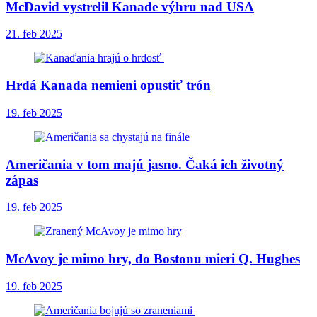
McDavid vystrelil Kanade výhru nad USA
21. feb 2025
Hrdá Kanada nemieni opustiť trón
19. feb 2025
Američania v tom majú jasno. Čaká ich životný
zápas
19. feb 2025
McAvoy je mimo hry, do Bostonu mieri Q. Hughes
19. feb 2025