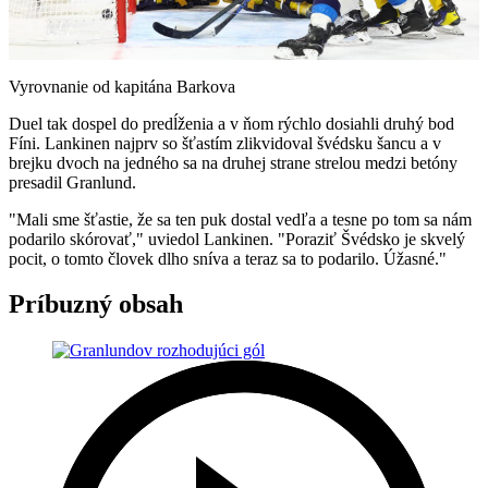
Video
Vyrovnanie od kapitána Barkova
Duel tak dospel do predĺženia a v ňom rýchlo dosiahli druhý bod
Fíni. Lankinen najprv so šťastím zlikvidoval švédsku šancu a v
brejku dvoch na jedného sa na druhej strane strelou medzi betóny
presadil Granlund.
"Mali sme šťastie, že sa ten puk dostal vedľa a tesne po tom sa nám
podarilo skórovať," uviedol Lankinen. "Poraziť Švédsko je skvelý
pocit, o tomto človek dlho sníva a teraz sa to podarilo. Úžasné."
Príbuzný obsah