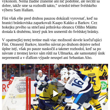
výkonom. Nemá žiadne zranenie ani nič podobné, ale necítil sa
dobre, takže sme sa rozhodli takto," uviedol tréner švédského
výberu Sam Hallam.
Fíni však ešte pred druhou pauzou dokázali vyrovnať, keď na
hranici bránkoviska zaparkovali Kaapo Kakko a Barkov. Cez
hokejku prvého sa strieľaná prihrávka obrancu Olliho Määttu
dostala k druhému, ktorý puk len usmernil do švédskej bránky.
V opatrnejšej tretej tretine mali viac možností skvele korčuľujúci
Fíni. Otrasený Barkov, ktorého návrat po druhom dejstve nebol
úplne istý, však po pauze naskočil a takmer rozhodol, keď sa po
návrate z trestnej lavice sám rútil na Ullmarka, ale samostatný únik
nepremenil a v ďalšom výpade neuspel ani Sebastian Aho.
Play