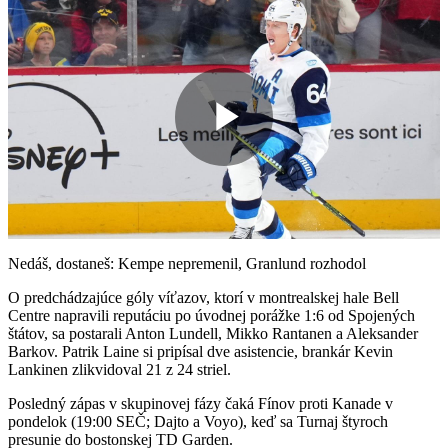
Play
Video
Nedáš, dostaneš: Kempe nepremenil, Granlund rozhodol
O predchádzajúce góly víťazov, ktorí v montrealskej hale Bell
Centre napravili reputáciu po úvodnej porážke 1:6 od Spojených
štátov, sa postarali Anton Lundell, Mikko Rantanen a Aleksander
Barkov. Patrik Laine si pripísal dve asistencie, brankár Kevin
Lankinen zlikvidoval 21 z 24 striel.
Posledný zápas v skupinovej fázy čaká Fínov proti Kanade v
pondelok (19:00 SEČ; Dajto a Voyo), keď sa Turnaj štyroch
presunie do bostonskej TD Garden.