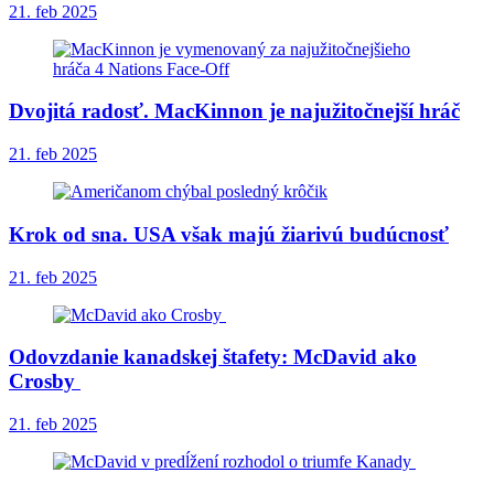
21. feb 2025
Dvojitá radosť. MacKinnon je najužitočnejší hráč
21. feb 2025
Krok od sna. USA však majú žiarivú budúcnosť
21. feb 2025
Odovzdanie kanadskej štafety: McDavid ako
Crosby
21. feb 2025