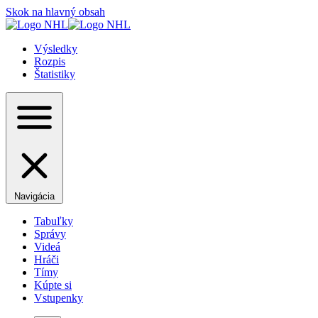
Skok na hlavný obsah
Výsledky
Rozpis
Štatistiky
Navigácia
Tabuľky
Správy
Videá
Hráči
Tímy
Kúpte si
Vstupenky