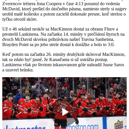
Zverencov trénera Jona Coopera v čase 4:13 posunul do vedenia
McDavid, ktorý prešiel do útočného pásma, namiesto strely si najprv
urobil malé koliesko a potom zacielil dokonale presne, keď strelou o
tyčku otvoril skóre.
Už o 46 sekúnd neskôr sa MacKinnon dostal za obranu Fínov a
prestrelil Lankinena. Na začiatku 14. minúty v prečíslení štyroch na
dvoch McDavid skvelou prihrávkou našiel Travisa Sanheima,
Brayden Point sa po jeho strele dostal k dorážke a bolo to 3:0.
Keď potom na začiatku 26. minúty druhýkrát skóroval MacKinnon,
tak sa zdalo byť jasné, že Kanaďania si už ustrážia postup.
Lankinena však po štvrtom inkasovanom góle nahradil Juuse Saros
a uzavrel bránku.
Play