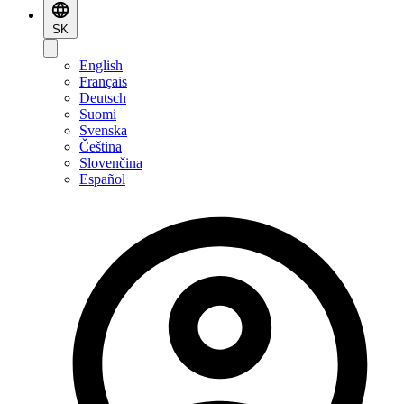
SK
English
Français
Deutsch
Suomi
Svenska
Čeština
Slovenčina
Español