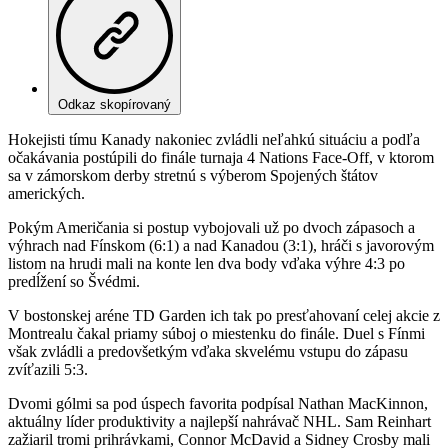
Odkaz skopírovaný
Hokejisti tímu Kanady nakoniec zvládli neľahkú situáciu a podľa
očakávania postúpili do finále turnaja 4 Nations Face-Off, v ktorom
sa v zámorskom derby stretnú s výberom Spojených štátov
amerických.
Pokým Američania si postup vybojovali už po dvoch zápasoch a
výhrach nad Fínskom (6:1) a nad Kanadou (3:1), hráči s javorovým
listom na hrudi mali na konte len dva body vďaka výhre 4:3 po
predĺžení so Švédmi.
V bostonskej aréne TD Garden ich tak po presťahovaní celej akcie z
Montrealu čakal priamy súboj o miestenku do finále. Duel s Fínmi
však zvládli a predovšetkým vďaka skvelému vstupu do zápasu
zvíťazili 5:3.
Dvomi gólmi sa pod úspech favorita podpísal Nathan MacKinnon,
aktuálny líder produktivity a najlepší nahrávač NHL. Sam Reinhart
zažiaril tromi prihrávkami, Connor McDavid a Sidney Crosby mali