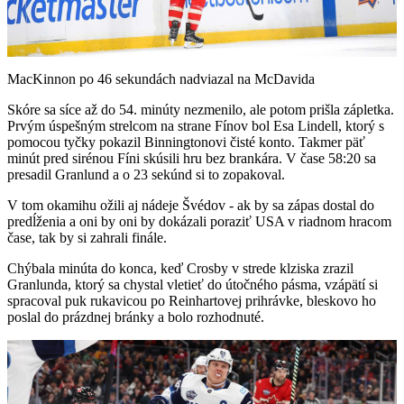
Video
MacKinnon po 46 sekundách nadviazal na McDavida
Skóre sa síce až do 54. minúty nezmenilo, ale potom prišla zápletka.
Prvým úspešným strelcom na strane Fínov bol Esa Lindell, ktorý s
pomocou tyčky pokazil Binningtonovi čisté konto. Takmer päť
minút pred sirénou Fíni skúsili hru bez brankára. V čase 58:20 sa
presadil Granlund a o 23 sekúnd si to zopakoval.
V tom okamihu ožili aj nádeje Švédov - ak by sa zápas dostal do
predĺženia a oni by oni by dokázali poraziť USA v riadnom hracom
čase, tak by si zahrali finále.
Chýbala minúta do konca, keď Crosby v strede klziska zrazil
Granlunda, ktorý sa chystal vletieť do útočného pásma, vzápätí si
spracoval puk rukavicou po Reinhartovej prihrávke, bleskovo ho
poslal do prázdnej bránky a bolo rozhodnuté.