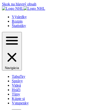
Skok na hlavný obsah
Výsledky
Rozpis
Štatistiky
Navigácia
Tabuľky
Správy
Videá
Hráči
Tímy
Kúpte si
Vstupenky