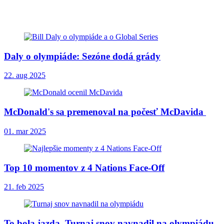
Daly o olympiáde: Sezóne dodá grády
22. aug 2025
McDonald's sa premenoval na počesť McDavida
01. mar 2025
Top 10 momentov z 4 Nations Face-Off
21. feb 2025
To bola jazda. Turnaj snov navnadil na olympiádu