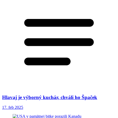
Hlavaj je výborný kuchár, chváli ho Špaček
17. feb 2025