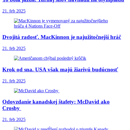
21. feb 2025
Dvojitá radosť. MacKinnon je najužitočnejší hráč
21. feb 2025
Krok od sna. USA však majú žiarivú budúcnosť
21. feb 2025
Odovzdanie kanadskej štafety: McDavid ako
Crosby
21. feb 2025