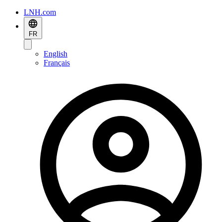
LNH.com
FR
English
Français