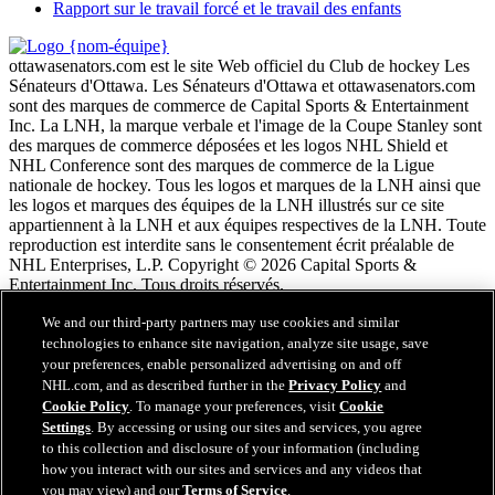
Rapport sur le travail forcé et le travail des enfants
ottawasenators.com est le site Web officiel du Club de hockey Les
Sénateurs d'Ottawa. Les Sénateurs d'Ottawa et ottawasenators.com
sont des marques de commerce de Capital Sports & Entertainment
Inc. La LNH, la marque verbale et l'image de la Coupe Stanley sont
des marques de commerce déposées et les logos NHL Shield et
NHL Conference sont des marques de commerce de la Ligue
nationale de hockey. Tous les logos et marques de la LNH ainsi que
les logos et marques des équipes de la LNH illustrés sur ce site
appartiennent à la LNH et aux équipes respectives de la LNH. Toute
reproduction est interdite sans le consentement écrit préalable de
NHL Enterprises, L.P. Copyright © 2026 Capital Sports &
Entertainment Inc. Tous droits réservés.
We and our third-party partners may use cookies and similar
Conditions d'utilisation de LNH.com
technologies to enhance site navigation, analyze site usage, save
Politique en matière de protection des renseignements
your preferences, enable personalized advertising on and off
personnels
NHL.com, and as described further in the
Privacy Policy
and
Politique en Matière de Témoins de Connexion
Cookie Policy
. To manage your preferences, visit
Cookie
Paramètres des témoins
Settings
. By accessing or using our sites and services, you agree
Politique de droits d'auteur
to this collection and disclosure of your information (including
Emploi
how you interact with our sites and services and any videos that
you may view) and our
Terms of Service
.