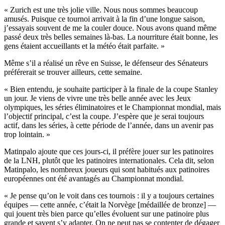
« Zurich est une très jolie ville. Nous nous sommes beaucoup
amusés. Puisque ce tournoi arrivait à la fin d’une longue saison,
j’essayais souvent de me la couler douce. Nous avons quand même
passé deux très belles semaines là-bas. La nourriture était bonne, les
gens étaient accueillants et la météo était parfaite. »
Même s’il a réalisé un rêve en Suisse, le défenseur des Sénateurs
préférerait se trouver ailleurs, cette semaine.
« Bien entendu, je souhaite participer à la finale de la coupe Stanley
un jour. Je viens de vivre une très belle année avec les Jeux
olympiques, les séries éliminatoires et le Championnat mondial, mais
l’objectif principal, c’est la coupe. J’espère que je serai toujours
actif, dans les séries, à cette période de l’année, dans un avenir pas
trop lointain. »
Matinpalo ajoute que ces jours-ci, il préfère jouer sur les patinoires
de la LNH, plutôt que les patinoires internationales. Cela dit, selon
Matinpalo, les nombreux joueurs qui sont habitués aux patinoires
européennes ont été avantagés au Championnat mondial.
« Je pense qu’on le voit dans ces tournois : il y a toujours certaines
équipes — cette année, c’était la Norvège [médaillée de bronze] —
qui jouent très bien parce qu’elles évoluent sur une patinoire plus
grande et savent s’y adapter. On ne peut pas se contenter de dégager