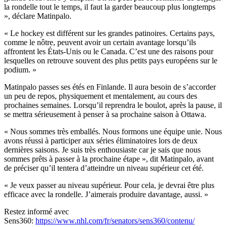
la rondelle tout le temps, il faut la garder beaucoup plus longtemps
», déclare Matinpalo.
« Le hockey est différent sur les grandes patinoires. Certains pays,
comme le nôtre, peuvent avoir un certain avantage lorsqu’ils
affrontent les États-Unis ou le Canada. C’est une des raisons pour
lesquelles on retrouve souvent des plus petits pays européens sur le
podium. »
Matinpalo passes ses étés en Finlande. Il aura besoin de s’accorder
un peu de repos, physiquement et mentalement, au cours des
prochaines semaines. Lorsqu’il reprendra le boulot, après la pause, il
se mettra sérieusement à penser à sa prochaine saison à Ottawa.
« Nous sommes très emballés. Nous formons une équipe unie. Nous
avons réussi à participer aux séries éliminatoires lors de deux
dernières saisons. Je suis très enthousiaste car je sais que nous
sommes prêts à passer à la prochaine étape », dit Matinpalo, avant
de préciser qu’il tentera d’atteindre un niveau supérieur cet été.
« Je veux passer au niveau supérieur. Pour cela, je devrai être plus
efficace avec la rondelle. J’aimerais produire davantage, aussi. »
Restez informé avec
Sens360:
https://www.nhl.com/fr/senators/sens360/contenu/