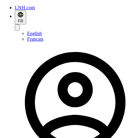
LNH.com
FR
English
Français