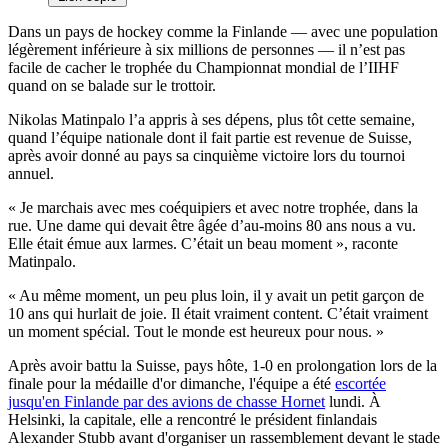
Dans un pays de hockey comme la Finlande — avec une population
légèrement inférieure à six millions de personnes — il n’est pas
facile de cacher le trophée du Championnat mondial de l’IIHF
quand on se balade sur le trottoir.
Nikolas Matinpalo l’a appris à ses dépens, plus tôt cette semaine,
quand l’équipe nationale dont il fait partie est revenue de Suisse,
après avoir donné au pays sa cinquième victoire lors du tournoi
annuel.
« Je marchais avec mes coéquipiers et avec notre trophée, dans la
rue. Une dame qui devait être âgée d’au-moins 80 ans nous a vu.
Elle était émue aux larmes. C’était un beau moment », raconte
Matinpalo.
« Au même moment, un peu plus loin, il y avait un petit garçon de
10 ans qui hurlait de joie. Il était vraiment content. C’était vraiment
un moment spécial. Tout le monde est heureux pour nous. »
Après avoir battu la Suisse, pays hôte, 1-0 en prolongation lors de la
finale pour la médaille d'or dimanche, l'équipe a été
escortée
jusqu'en Finlande par des avions de chasse Hornet
lundi. À
Helsinki, la capitale, elle a rencontré le président finlandais
Alexander Stubb avant d'organiser un rassemblement devant le stade