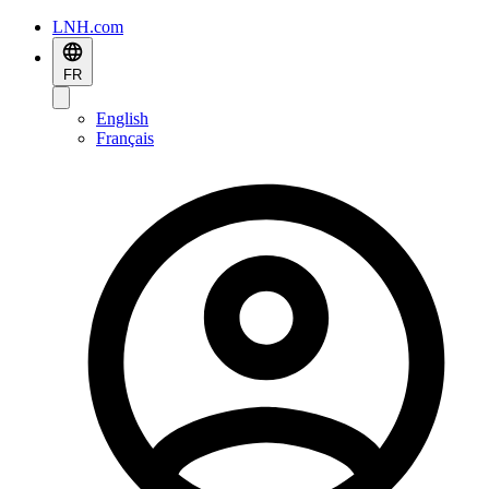
LNH.com
FR
English
Français