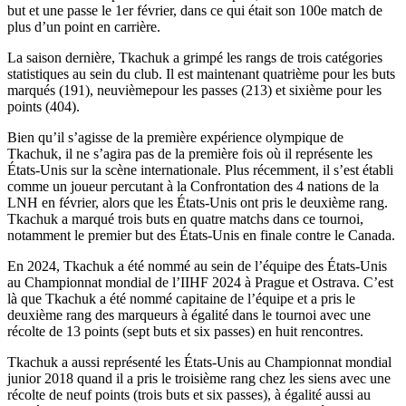
but et une passe le 1er février, dans ce qui était son 100e match de
plus d’un point en carrière.
La saison dernière, Tkachuk a grimpé les rangs de trois catégories
statistiques au sein du club. Il est maintenant quatrième pour les buts
marqués (191), neuvièmepour les passes (213) et sixième pour les
points (404).
Bien qu’il s’agisse de la première expérience olympique de
Tkachuk, il ne s’agira pas de la première fois où il représente les
États-Unis sur la scène internationale. Plus récemment, il s’est établi
comme un joueur percutant à la Confrontation des 4 nations de la
LNH en février, alors que les États-Unis ont pris le deuxième rang.
Tkachuk a marqué trois buts en quatre matchs dans ce tournoi,
notamment le premier but des États-Unis en finale contre le Canada.
En 2024, Tkachuk a été nommé au sein de l’équipe des États-Unis
au Championnat mondial de l’IIHF 2024 à Prague et Ostrava. C’est
là que Tkachuk a été nommé capitaine de l’équipe et a pris le
deuxième rang des marqueurs à égalité dans le tournoi avec une
récolte de 13 points (sept buts et six passes) en huit rencontres.
Tkachuk a aussi représenté les États-Unis au Championnat mondial
junior 2018 quand il a pris le troisième rang chez les siens avec une
récolte de neuf points (trois buts et six passes), à égalité aussi au