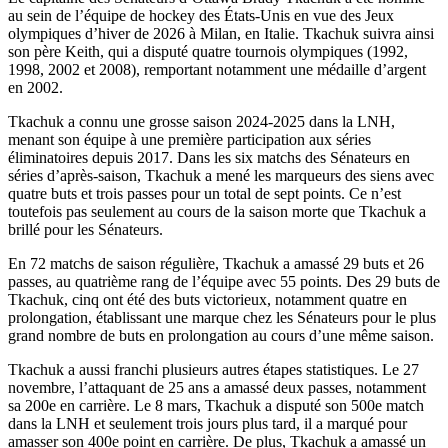
au sein de l’équipe de hockey des États-Unis en vue des Jeux
olympiques d’hiver de 2026 à Milan, en Italie. Tkachuk suivra ainsi
son père Keith, qui a disputé quatre tournois olympiques (1992,
1998, 2002 et 2008), remportant notamment une médaille d’argent
en 2002.
Tkachuk a connu une grosse saison 2024-2025 dans la LNH,
menant son équipe à une première participation aux séries
éliminatoires depuis 2017. Dans les six matchs des Sénateurs en
séries d’après-saison, Tkachuk a mené les marqueurs des siens avec
quatre buts et trois passes pour un total de sept points. Ce n’est
toutefois pas seulement au cours de la saison morte que Tkachuk a
brillé pour les Sénateurs.
En 72 matchs de saison régulière, Tkachuk a amassé 29 buts et 26
passes, au quatrième rang de l’équipe avec 55 points. Des 29 buts de
Tkachuk, cinq ont été des buts victorieux, notamment quatre en
prolongation, établissant une marque chez les Sénateurs pour le plus
grand nombre de buts en prolongation au cours d’une même saison.
Tkachuk a aussi franchi plusieurs autres étapes statistiques. Le 27
novembre, l’attaquant de 25 ans a amassé deux passes, notamment
sa 200e en carrière. Le 8 mars, Tkachuk a disputé son 500e match
dans la LNH et seulement trois jours plus tard, il a marqué pour
amasser son 400e point en carrière. De plus, Tkachuk a amassé un