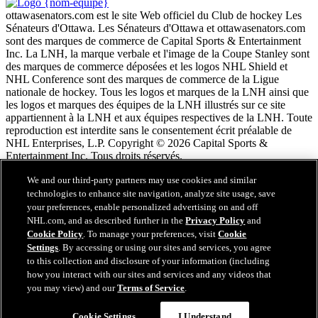
ottawasenators.com est le site Web officiel du Club de hockey Les
Sénateurs d'Ottawa. Les Sénateurs d'Ottawa et ottawasenators.com
sont des marques de commerce de Capital Sports & Entertainment
Inc. La LNH, la marque verbale et l'image de la Coupe Stanley sont
des marques de commerce déposées et les logos NHL Shield et
NHL Conference sont des marques de commerce de la Ligue
nationale de hockey. Tous les logos et marques de la LNH ainsi que
les logos et marques des équipes de la LNH illustrés sur ce site
appartiennent à la LNH et aux équipes respectives de la LNH. Toute
reproduction est interdite sans le consentement écrit préalable de
NHL Enterprises, L.P. Copyright © 2026 Capital Sports &
Entertainment Inc. Tous droits réservés.
We and our third-party partners may use cookies and similar
Conditions d'utilisation de LNH.com
technologies to enhance site navigation, analyze site usage, save
Politique en matière de protection des renseignements
your preferences, enable personalized advertising on and off
personnels
NHL.com, and as described further in the
Privacy Policy
and
Politique en Matière de Témoins de Connexion
Cookie Policy
. To manage your preferences, visit
Cookie
Paramètres des témoins
Settings
. By accessing or using our sites and services, you agree
Politique de droits d'auteur
to this collection and disclosure of your information (including
Emploi
how you interact with our sites and services and any videos that
you may view) and our
Terms of Service
.
Cookie Settings
I Understand