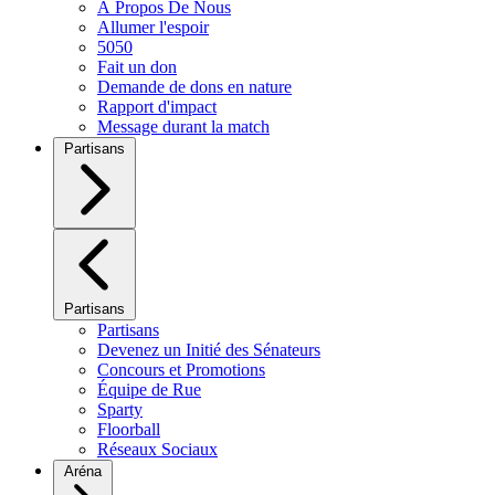
À Propos De Nous
Allumer l'espoir
5050
Fait un don
Demande de dons en nature
Rapport d'impact
Message durant la match
Partisans
Partisans
Partisans
Devenez un Initié des Sénateurs
Concours et Promotions
Équipe de Rue
Sparty
Floorball
Réseaux Sociaux
Aréna