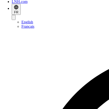
LNH.com
FR
English
Français