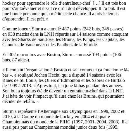
hockey pour apprendre le rôle d’entraîneur-chef. […] Il est très bon
pour s’autoévaluer et il sait ce qu’il doit développer. Il l’a fait. Il est
une bonne personne qui a mérité cette chance. Il a pris le temps
d’apprendre. Il est prêt. »
Comme joueur, Sturm a cumulé 487 points (242 buts, 245 passes)
en 938 matchs dans la LNH répartis sur 14 saisons comme attaquant
avec les Sharks de San Jose, les Bruins, les Kings, les Capitals, les
Canucks de Vancouver et les Panthers de la Floride.
En 302 rencontres avec Boston, Sturm a amassé 193 points (106
buts, 87 aides).
« Il connaît l’organisation à Boston et sait comment ça fonctionne là-
bas », a souligné Jochen Hecht, qui a disputé 14 saisons avec les
Blues de St. Louis, les Oilers d’Edmonton et les Sabres de Buffalo
de 1999 à 2013. « Après tout, il a joué là-bas pendant des années.
Son but a toujours été de devenir un entraîneur-chef dans la LNH.
J’ai hâte de voir l’impact qu’il aura chez les Bruins, qui pourraient
décider de rebâtir. »
Sturm a représenté l’Allemagne aux Olympiques en 1998, 2002 et
2010, à la Coupe du monde de hockey en 2004 et à quatre
Championnats du monde de la FIHG (1997, 2001, 2004, 2008). Il a
aussi pris part au Championnat mondial junior deux fois (1995,