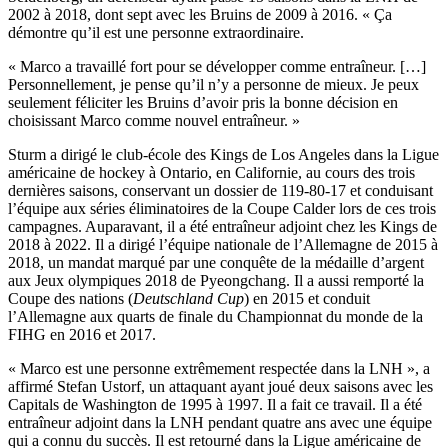
2002 à 2018, dont sept avec les Bruins de 2009 à 2016. « Ça
démontre qu’il est une personne extraordinaire.
« Marco a travaillé fort pour se développer comme entraîneur. […]
Personnellement, je pense qu’il n’y a personne de mieux. Je peux
seulement féliciter les Bruins d’avoir pris la bonne décision en
choisissant Marco comme nouvel entraîneur. »
Sturm a dirigé le club-école des Kings de Los Angeles dans la Ligue
américaine de hockey à Ontario, en Californie, au cours des trois
dernières saisons, conservant un dossier de 119-80-17 et conduisant
l’équipe aux séries éliminatoires de la Coupe Calder lors de ces trois
campagnes. Auparavant, il a été entraîneur adjoint chez les Kings de
2018 à 2022. Il a dirigé l’équipe nationale de l’Allemagne de 2015 à
2018, un mandat marqué par une conquête de la médaille d’argent
aux Jeux olympiques 2018 de Pyeongchang. Il a aussi remporté la
Coupe des nations (
Deutschland Cup
) en 2015 et conduit
l’Allemagne aux quarts de finale du Championnat du monde de la
FIHG en 2016 et 2017.
« Marco est une personne extrêmement respectée dans la LNH », a
affirmé Stefan Ustorf, un attaquant ayant joué deux saisons avec les
Capitals de Washington de 1995 à 1997. Il a fait ce travail. Il a été
entraîneur adjoint dans la LNH pendant quatre ans avec une équipe
qui a connu du succès. Il est retourné dans la Ligue américaine de