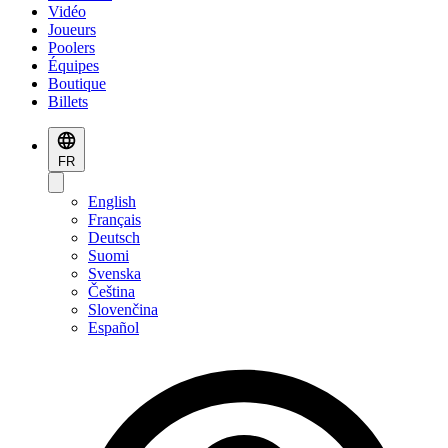
Vidéo
Joueurs
Poolers
Équipes
Boutique
Billets
FR
English
Français
Deutsch
Suomi
Svenska
Čeština
Slovenčina
Español