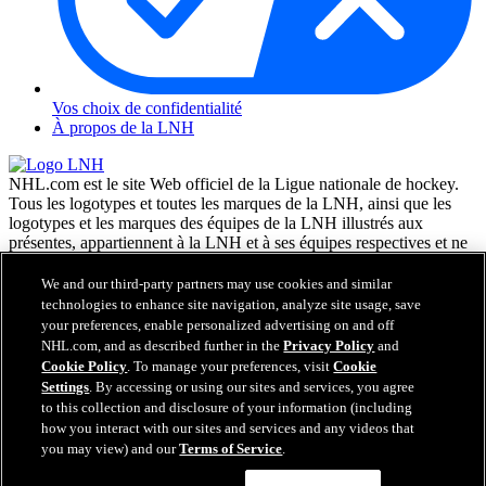
Vos choix de confidentialité
À propos de la LNH
NHL.com est le site Web officiel de la Ligue nationale de hockey.
Tous les logotypes et toutes les marques de la LNH, ainsi que les
logotypes et les marques des équipes de la LNH illustrés aux
présentes, appartiennent à la LNH et à ses équipes respectives et ne
peuvent être reproduits sans le consentement préalable écrit de NHL
Enterprises, L.P. © LNH 2026. Tous droits réservés. Tous les
We and our third-party partners may use cookies and similar
chandails d'équipe de la LNH personnalisés avec les noms des
technologies to enhance site navigation, analyze site usage, save
joueurs de la LNH et leurs numéros sont officiellement sous license
your preferences, enable personalized advertising on and off
de la LNH et de l'AJLNH. Le mot servant de marque Zamboni et la
NHL.com, and as described further in the
Privacy Policy
and
configuration de la surfaceuse Zamboni sont des marques de
Cookie Policy
. To manage your preferences, visit
Cookie
commerce déposées de Frank J. Zamboni & Co., Inc. © Frank J.
Settings
. By accessing or using our sites and services, you agree
Zamboni & Co., Inc. 2026. Tous droits réservés. Toute autre marque
to this collection and disclosure of your information (including
déposée ou tout droit d'auteur d'une tierce partie sont la propriété de
how you interact with our sites and services and any videos that
leurs auteurs respectifs. Tous droits réservés.
you may view) and our
Terms of Service
.