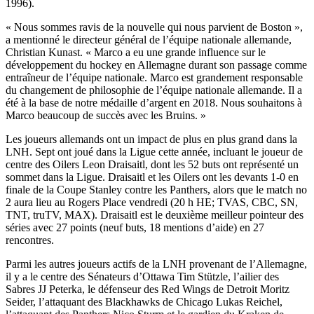
1996).
« Nous sommes ravis de la nouvelle qui nous parvient de Boston »,
a mentionné le directeur général de l’équipe nationale allemande,
Christian Kunast. « Marco a eu une grande influence sur le
développement du hockey en Allemagne durant son passage comme
entraîneur de l’équipe nationale. Marco est grandement responsable
du changement de philosophie de l’équipe nationale allemande. Il a
été à la base de notre médaille d’argent en 2018. Nous souhaitons à
Marco beaucoup de succès avec les Bruins. »
Les joueurs allemands ont un impact de plus en plus grand dans la
LNH. Sept ont joué dans la Ligue cette année, incluant le joueur de
centre des Oilers Leon Draisaitl, dont les 52 buts ont représenté un
sommet dans la Ligue. Draisaitl et les Oilers ont les devants 1-0 en
finale de la Coupe Stanley contre les Panthers, alors que le match no
2 aura lieu au Rogers Place vendredi (20 h HE; TVAS, CBC, SN,
TNT, truTV, MAX). Draisaitl est le deuxième meilleur pointeur des
séries avec 27 points (neuf buts, 18 mentions d’aide) en 27
rencontres.
Parmi les autres joueurs actifs de la LNH provenant de l’Allemagne,
il y a le centre des Sénateurs d’Ottawa Tim Stützle, l’ailier des
Sabres JJ Peterka, le défenseur des Red Wings de Detroit Moritz
Seider, l’attaquant des Blackhawks de Chicago Lukas Reichel,