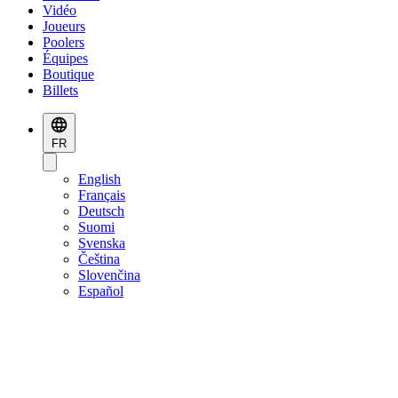
Vidéo
Joueurs
Poolers
Équipes
Boutique
Billets
FR
English
Français
Deutsch
Suomi
Svenska
Čeština
Slovenčina
Español