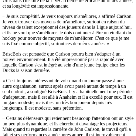
Unis dans l'histoire de la LNH. Il demeure efficace au fil des années,
et sa longévité est impressionnante.
« Je suis compétitif. Je veux toujours m'améliorer, a affirmé Carlson.
Je veux trouver des moyens de m'améliorer, surtout en raison du
niveau de talent exceptionnel des joueurs dans la Ligue aujourd'hui,
et ils ne vont que s'améliorer. Je dois continuer à être un étudiant du
hockey pour trouver de moyens de m'améliorer. C'est ce que je me
suis fixé comme objectif, surtout ces dernières années. »
BriseBois est persuadé que Carlson pourra bien s'adapter à un
nouvel environnement. Il a été impressionné par la rapidité avec
laquelle Carlson s'est intégré au sein d'une jeune équipe chez les
Ducks la saison dernière.
« C'est toujours intéressant de voir quand un joueur passe à une
autre organisation, surtout après avoir passé autant de temps à un
seul endroit, a souligné BriseBois. Il y a habituellement une période
d'adaptation, mais il est allé à Anaheim et il a excellé pour eux. Il est
un gars modeste, mais il est un très bon joueur depuis très
longtemps. Il est modeste, sans prétention.
« Certains défenseurs qui retiennent beaucoup l'attention ont un style
un peu plus dynamique, et ils cherchent davantage les projecteurs.
Mais quand tu regardes la carrière de John Carlson, le travail qu'il a
fait et ses performances année après année, il est incroyablement