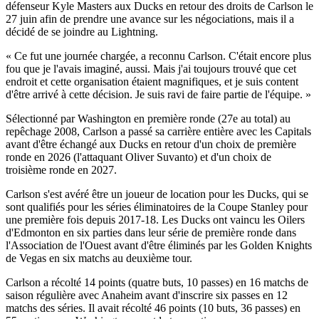
défenseur Kyle Masters aux Ducks en retour des droits de Carlson le
27 juin afin de prendre une avance sur les négociations, mais il a
décidé de se joindre au Lightning.
« Ce fut une journée chargée, a reconnu Carlson. C'était encore plus
fou que je l'avais imaginé, aussi. Mais j'ai toujours trouvé que cet
endroit et cette organisation étaient magnifiques, et je suis content
d'être arrivé à cette décision. Je suis ravi de faire partie de l'équipe. »
Sélectionné par Washington en première ronde (27e au total) au
repêchage 2008, Carlson a passé sa carrière entière avec les Capitals
avant d'être échangé aux Ducks en retour d'un choix de première
ronde en 2026 (l'attaquant Oliver Suvanto) et d'un choix de
troisième ronde en 2027.
Carlson s'est avéré être un joueur de location pour les Ducks, qui se
sont qualifiés pour les séries éliminatoires de la Coupe Stanley pour
une première fois depuis 2017-18. Les Ducks ont vaincu les Oilers
d'Edmonton en six parties dans leur série de première ronde dans
l'Association de l'Ouest avant d'être éliminés par les Golden Knights
de Vegas en six matchs au deuxième tour.
Carlson a récolté 14 points (quatre buts, 10 passes) en 16 matchs de
saison régulière avec Anaheim avant d'inscrire six passes en 12
matchs des séries. Il avait récolté 46 points (10 buts, 36 passes) en