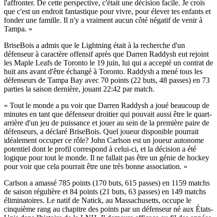
l'affronter. De cette perspective, c'était une décision facile. Je crois
que c'est un endroit fantastique pour vivre, pour élever tes enfants et
fonder une famille. Il n'y a vraiment aucun côté négatif de venir à
Tampa. »
BriseBois a admis que le Lightning était à la recherche d'un
défenseur à caractère offensif après que Darren Raddysh eut rejoint
les Maple Leafs de Toronto le 19 juin, lui qui a accepté un contrat de
huit ans avant d'être échangé à Toronto. Raddysh a mené tous les
défenseurs de Tampa Bay avec 70 points (22 buts, 48 passes) en 73
parties la saison dernière, jouant 22:42 par match.
« Tout le monde a pu voir que Darren Raddysh a joué beaucoup de
minutes en tant que défenseur droitier qui pouvait aussi être le quart-
arrière d'un jeu de puissance et jouer au sein de la première paire de
défenseurs, a déclaré BriseBois. Quel joueur disponible pourrait
idéalement occuper ce rôle? John Carlson est un joueur autonome
potentiel dont le profil correspond à celui-ci, et la décision a été
logique pour tout le monde. Il ne fallait pas être un génie de hockey
pour voir que cela pourrait être une très bonne association. »
Carlson a amassé 785 points (170 buts, 615 passes) en 1159 matchs
de saison régulière et 84 points (21 buts, 63 passes) en 149 matchs
éliminatoires. Le natif de Natick, au Massachusetts, occupe le
cinquième rang au chapitre des points par un défenseur né aux États-