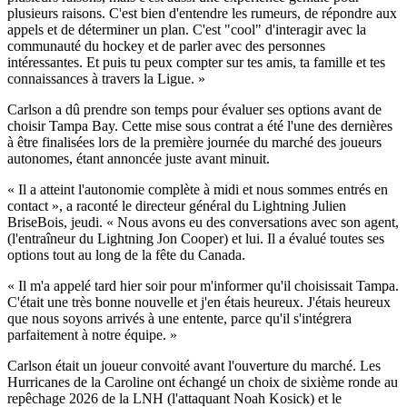
plusieurs raisons. C'est bien d'entendre les rumeurs, de répondre aux
appels et de déterminer un plan. C'est "cool" d'interagir avec la
communauté du hockey et de parler avec des personnes
intéressantes. Et puis tu peux compter sur tes amis, ta famille et tes
connaissances à travers la Ligue. »
Carlson a dû prendre son temps pour évaluer ses options avant de
choisir Tampa Bay. Cette mise sous contrat a été l'une des dernières
à être finalisées lors de la première journée du marché des joueurs
autonomes, étant annoncée juste avant minuit.
« Il a atteint l'autonomie complète à midi et nous sommes entrés en
contact », a raconté le directeur général du Lightning Julien
BriseBois, jeudi. « Nous avons eu des conversations avec son agent,
(l'entraîneur du Lightning Jon Cooper) et lui. Il a évalué toutes ses
options tout au long de la fête du Canada.
« Il m'a appelé tard hier soir pour m'informer qu'il choisissait Tampa.
C'était une très bonne nouvelle et j'en étais heureux. J'étais heureux
que nous soyons arrivés à une entente, parce qu'il s'intégrera
parfaitement à notre équipe. »
Carlson était un joueur convoité avant l'ouverture du marché. Les
Hurricanes de la Caroline ont échangé un choix de sixième ronde au
repêchage 2026 de la LNH (l'attaquant Noah Kosick) et le