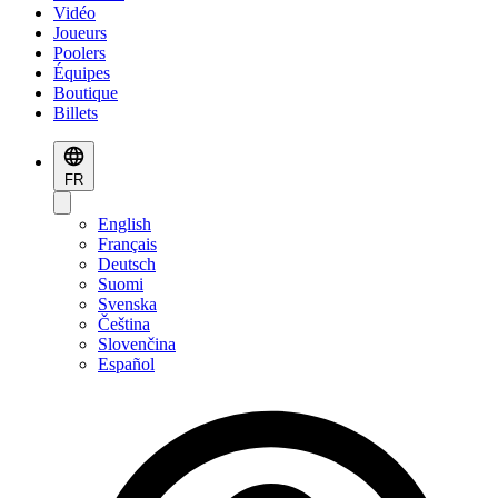
Vidéo
Joueurs
Poolers
Équipes
Boutique
Billets
FR
English
Français
Deutsch
Suomi
Svenska
Čeština
Slovenčina
Español