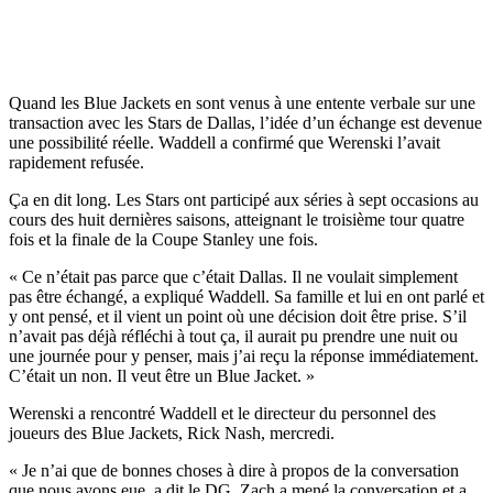
Quand les Blue Jackets en sont venus à une entente verbale sur une
transaction avec les Stars de Dallas, l’idée d’un échange est devenue
une possibilité réelle. Waddell a confirmé que Werenski l’avait
rapidement refusée.
Ça en dit long. Les Stars ont participé aux séries à sept occasions au
cours des huit dernières saisons, atteignant le troisième tour quatre
fois et la finale de la Coupe Stanley une fois.
« Ce n’était pas parce que c’était Dallas. Il ne voulait simplement
pas être échangé, a expliqué Waddell. Sa famille et lui en ont parlé et
y ont pensé, et il vient un point où une décision doit être prise. S’il
n’avait pas déjà réfléchi à tout ça, il aurait pu prendre une nuit ou
une journée pour y penser, mais j’ai reçu la réponse immédiatement.
C’était un non. Il veut être un Blue Jacket. »
Werenski a rencontré Waddell et le directeur du personnel des
joueurs des Blue Jackets, Rick Nash, mercredi.
« Je n’ai que de bonnes choses à dire à propos de la conversation
que nous avons eue, a dit le DG. Zach a mené la conversation et a