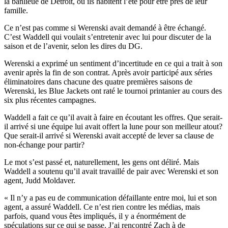
la banlieue de Detroit, où ils habitent l’été pour être près de leur
famille.
Ce n’est pas comme si Werenski avait demandé à être échangé.
C’est Waddell qui voulait s’entretenir avec lui pour discuter de la
saison et de l’avenir, selon les dires du DG.
Werenski a exprimé un sentiment d’incertitude en ce qui a trait à son
avenir après la fin de son contrat. Après avoir participé aux séries
éliminatoires dans chacune des quatre premières saisons de
Werenski, les Blue Jackets ont raté le tournoi printanier au cours des
six plus récentes campagnes.
Waddell a fait ce qu’il avait à faire en écoutant les offres. Que serait-
il arrivé si une équipe lui avait offert la lune pour son meilleur atout?
Que serait-il arrivé si Werenski avait accepté de lever sa clause de
non-échange pour partir?
Le mot s’est passé et, naturellement, les gens ont déliré. Mais
Waddell a soutenu qu’il avait travaillé de pair avec Werenski et son
agent, Judd Moldaver.
« Il n’y a pas eu de communication défaillante entre moi, lui et son
agent, a assuré Waddell. Ce n’est rien contre les médias, mais
parfois, quand vous êtes impliqués, il y a énormément de
spéculations sur ce qui se passe. J’ai rencontré Zach à de