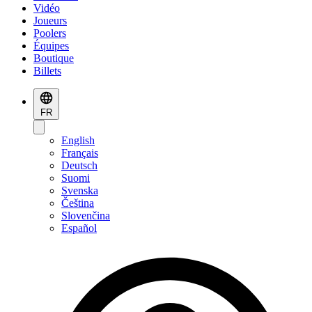
Vidéo
Joueurs
Poolers
Équipes
Boutique
Billets
FR
English
Français
Deutsch
Suomi
Svenska
Čeština
Slovenčina
Español