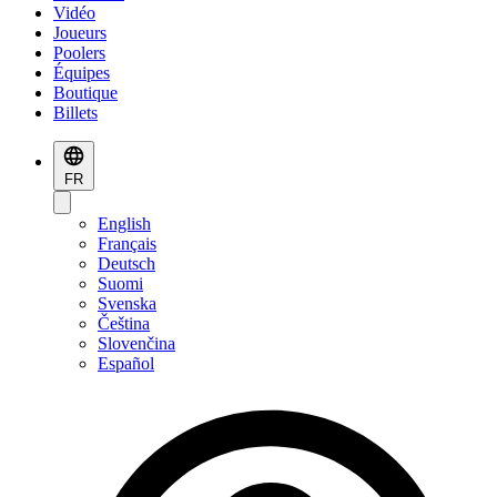
Vidéo
Joueurs
Poolers
Équipes
Boutique
Billets
FR
English
Français
Deutsch
Suomi
Svenska
Čeština
Slovenčina
Español