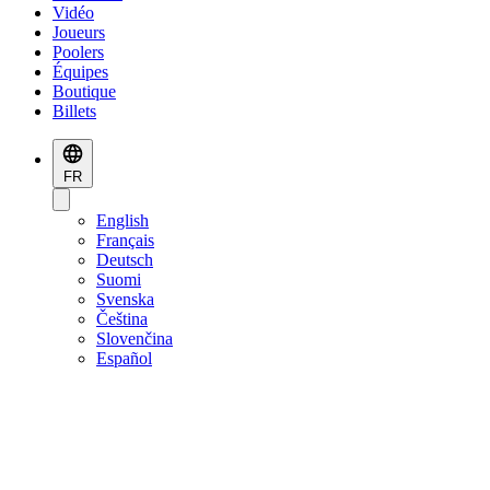
Vidéo
Joueurs
Poolers
Équipes
Boutique
Billets
FR
English
Français
Deutsch
Suomi
Svenska
Čeština
Slovenčina
Español