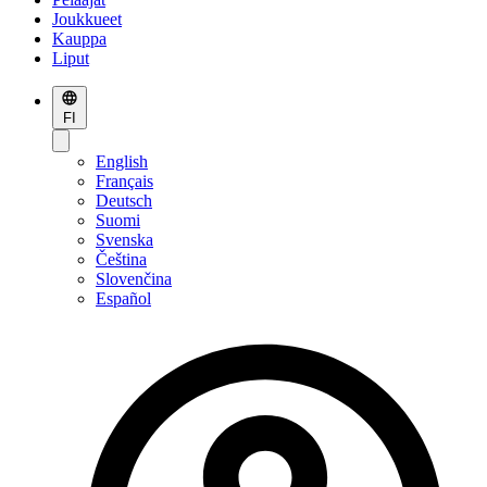
Joukkueet
Kauppa
Liput
FI
English
Français
Deutsch
Suomi
Svenska
Čeština
Slovenčina
Español