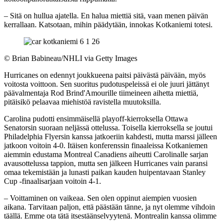
– Sitä on hullua ajatella. En halua miettiä sitä, vaan menen päivän
kerrallaan. Katsotaan, mihin päädytään, innokas Kotkaniemi totesi.
©
Brian Babineau/NHLI via Getty Images
Hurricanes on edennyt joukkueena paitsi päivästä päivään, myös
voitosta voittoon. Sen suoritus pudotuspeleissä ei ole juuri jättänyt
päävalmentaja Rod Brind'Amourille tiimeineen aihetta miettiä,
pitäisikö pelaavaa miehistöä ravistella muutoksilla.
Carolina pudotti ensimmäisellä playoff-kierroksella Ottawa
Senatorsin suoraan neljässä ottelussa. Toisella kierroksella se joutui
Philadelphia Flyersin kanssa jatkoeriin kahdesti, mutta marssi jälleen
jatkoon voitoin 4-0. Itäisen konferenssin finaaleissa Kotkaniemen
aiemmin edustama Montreal Canadiens aiheutti Carolinalle sarjan
avausottelussa tappion, mutta sen jälkeen Hurricanes vain paransi
omaa tekemistään ja lunasti paikan kauden huipentavaan Stanley
Cup -finaalisarjaan voitoin 4-1.
– Voittaminen on vaikeaa. Sen olen oppinut aiempien vuosien
aikana. Tarvitaan paljon, että päästään tänne, ja nyt olemme vihdoin
täällä. Emme ota tätä itsestäänselvyytenä. Montrealin kanssa olimme