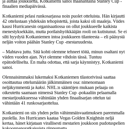
ja auttaa joukkuetta, Kotkaniemi sanoi maanantaina Stanley Cup -
finaalien mediapäivässä.
Kotkaniemi pelasi runkosarjassa noin puolet otteluista. Hän kirjautti
42 ottelustaan yhdeksän tehopistettä, joista kaksi oli maaleja. Viides
kausi Hurricanesin organisaatiossa on ollut joukkueelle kaikista
menestyksekkäin, mutta porilaishyökkääjän rooli on kutistunut. Se ei
silti hyydytä Kotkaniemen intoa joukkueen tilanteesta – eli pääsystä
neljän voiton päähän Stanley Cup -mestaruudesta.
– Mahtava juttu. Sitä kohti olemme tehneet töitä, minun osaltani nyt
viiden vuoden ajan. Nyt olemme vihdoin tässä. Tuntuu
epätodelliselta. En malta odottaa, että sarja käynnistyy, Kotkaniemi
sanoi.
Olennaisimmaksi lukemaksi Kotkaniemen tilastorivissä saattaa
osoittautua ottelumäärän jälkimmäinen osa: nimenomaan
neljäkymmentä ja
kaksi
. NHL:n sääntöjen mukaan pelaaja on
oikeutettu saamaan nimensä Stanley Cup -pokaaliin pelaamalla
mestarijoukkueessa vähintään yhden finaalisarjan ottelun tai
vähintään 41 runkosarjaottelua.
Kotkaniemi on siis yhden pelin vähimmäisvaatimuksen paremmalla
puolella. Jos Hurricanes kaataa Vegas Golden Knightsin neljä
kertaa, hänet kirjataan virallisesti mestarien joukkoon pudotuspelien
kokoonpanoratkaisuista riippumatta.