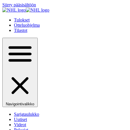
Siirry pääsisältöön
Tulokset
Otteluohjelma
Tilastot
Navigointivalikko
Sarjataulukko
Uutiset
Videot
Pelaajat