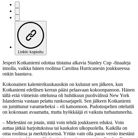
Linkki kopioitu
Jesperi Kotkaniemi odottaa tiistaina alkavia Stanley Cup -finaaleja
innolla, vaikka hänen roolinsa Carolina Hurricanesin joukkueessa
onkin haastava.
Kokonainen kalenterikuukausikin on kulunut sen jälkeen, kun
Kotkaniemi edellisen kerran pääsi pelaavaan kokoonpanoon. Hänen
tällä erää viimeisin ottelunsa oli huhtikuun puolivälissä New York
Islandersia vastaan pelattu runkosarjapeli. Sen jälkeen Kotkaniemi
on jumittunut varamieheksi – eli katsomoon. Pudotuspelien ottelutili
on kokonaan avaamatta, mutta hyökkääjä ei vaikuta turhautuneelta.
– Mielestäni on jotain, mitä voin tehdä joukkueen eduksi. Voin
auttaa jätkiä harjoituksissa tai kaukalon ulkopuolella. Kaikilla on
oma roolinsa ja merkityksensä. Yritän vain olla paras versio itsestäni