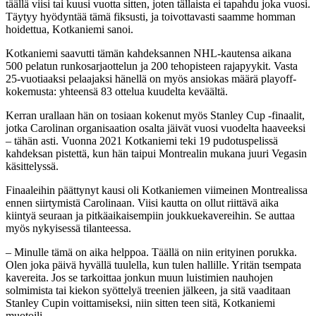
täällä viisi tai kuusi vuotta sitten, joten tällaista ei tapahdu joka vuosi.
Täytyy hyödyntää tämä fiksusti, ja toivottavasti saamme homman
hoidettua, Kotkaniemi sanoi.
Kotkaniemi saavutti tämän kahdeksannen NHL-kautensa aikana
500 pelatun runkosarjaottelun ja 200 tehopisteen rajapyykit. Vasta
25-vuotiaaksi pelaajaksi hänellä on myös ansiokas määrä playoff-
kokemusta: yhteensä 83 ottelua kuudelta keväältä.
Kerran urallaan hän on tosiaan kokenut myös Stanley Cup -finaalit,
jotka Carolinan organisaation osalta jäivät vuosi vuodelta haaveeksi
– tähän asti. Vuonna 2021 Kotkaniemi teki 19 pudotuspelissä
kahdeksan pistettä, kun hän taipui Montrealin mukana juuri Vegasin
käsittelyssä.
Finaaleihin päättynyt kausi oli Kotkaniemen viimeinen Montrealissa
ennen siirtymistä Carolinaan. Viisi kautta on ollut riittävä aika
kiintyä seuraan ja pitkäaikaisempiin joukkuekavereihin. Se auttaa
myös nykyisessä tilanteessa.
– Minulle tämä on aika helppoa. Täällä on niin erityinen porukka.
Olen joka päivä hyvällä tuulella, kun tulen hallille. Yritän tsempata
kavereita. Jos se tarkoittaa jonkun muun luistimien nauhojen
solmimista tai kiekon syöttelyä treenien jälkeen, ja sitä vaaditaan
Stanley Cupin voittamiseksi, niin sitten teen sitä, Kotkaniemi
muotoili.