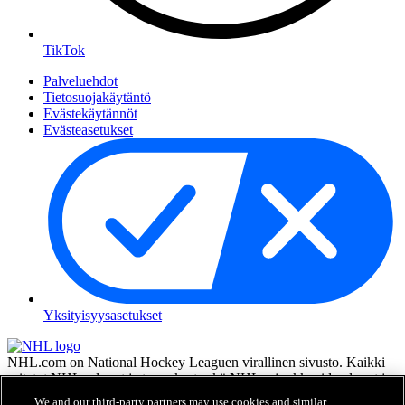
TikTok
Palveluehdot
Tietosuojakäytäntö
Evästekäytännöt
Evästeasetukset
Yksityisyysasetukset
NHL.com on National Hockey Leaguen virallinen sivusto. Kaikki
esitetyt NHL:n logot ja tunnukset sekä NHL:n joukkueiden logot ja
tunnukset ovat NHL:n ja sen joukkueiden omaisuutta, eikä niitä saa
We and our third-party partners may use cookies and similar