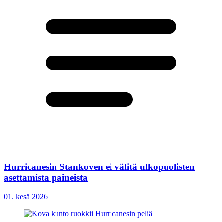
Hurricanesin Stankoven ei välitä ulkopuolisten
asettamista paineista
01. kesä 2026