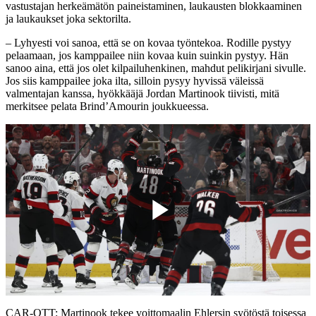
vastustajan herkeämätön paineistaminen, laukausten blokkaaminen
ja laukaukset joka sektorilta.
– Lyhyesti voi sanoa, että se on kovaa työntekoa. Rodille pystyy
pelaamaan, jos kamppailee niin kovaa kuin suinkin pystyy. Hän
sanoo aina, että jos olet kilpailuhenkinen, mahdut pelikirjani sivulle.
Jos siis kamppailee joka ilta, silloin pysyy hyvissä väleissä
valmentajan kanssa, hyökkääjä Jordan Martinook tiivisti, mitä
merkitsee pelata Brind’Amourin joukkueessa.
Play
Video
CAR-OTT: Martinook tekee voittomaalin Ehlersin syötöstä toisessa