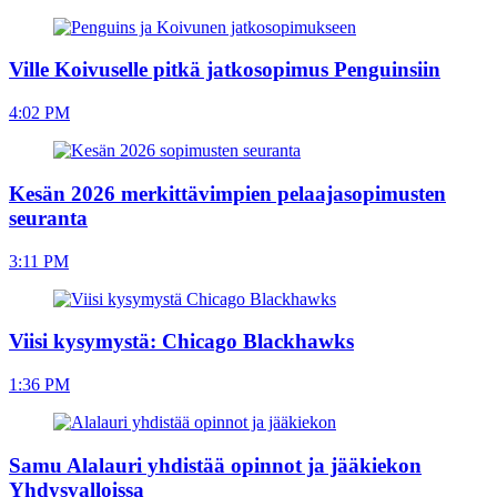
Ville Koivuselle pitkä jatkosopimus Penguinsiin
4:02 PM
Kesän 2026 merkittävimpien pelaajasopimusten
seuranta
3:11 PM
Viisi kysymystä: Chicago Blackhawks
1:36 PM
Samu Alalauri yhdistää opinnot ja jääkiekon
Yhdysvalloissa