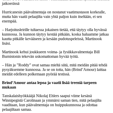
jatkoerässä
Hurricanesin päävalmentaja on nostanut vaatimustason korkealle,
mutta hän vaatii pelaajilta vain yhtä paljon kuin itseltään, ei sen
enempää.
– Harjoitusleirille tultaessa jokainen tietää, että täytyy olla hyvässä
kunnossa. Ja kunnon täytyy kestää pitkään, koska haluamme jatkaa
kautta pitkälle kevääseen ja kesään pudotuspeleissä, Martinook
lisäsi.
Martinook kehui joukkueen voima- ja fysiikkavalmentaja Bill
Burnistonin tekevän uskomattoman hyvää työtä.
– Hän ja ”Roddy” ovat samaa mieltä siitä, mitä meidän pitää tehdä
pysyäksemme kunnossa. Ja se on totta, hän (Brind’Amour) laittaa
meidät edelleen polkemaan pyörää testissä.
Brind’Amour antaa lepoa ja vaatii lisää treeniä tarpeen
mukaan
Tanskalaishyökkääjä Nikolaj Ehlers saapui viime kesänä
Winnipegistä Carolinaan ja ymmärsi saman tien, mitä pelaajilta
vaaditaan, kun päävalmentaja on huippukunnossa ja odottaa
pelaajiltaan samaa.