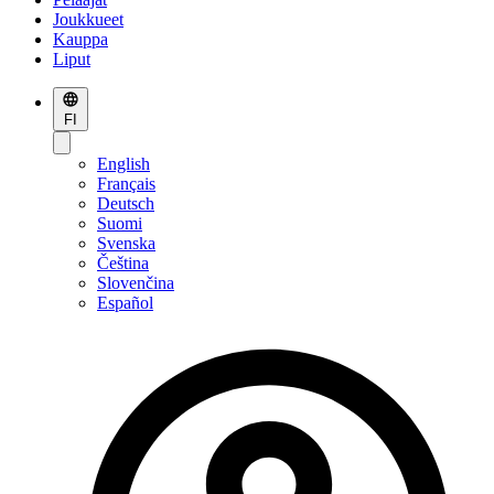
Joukkueet
Kauppa
Liput
FI
English
Français
Deutsch
Suomi
Svenska
Čeština
Slovenčina
Español