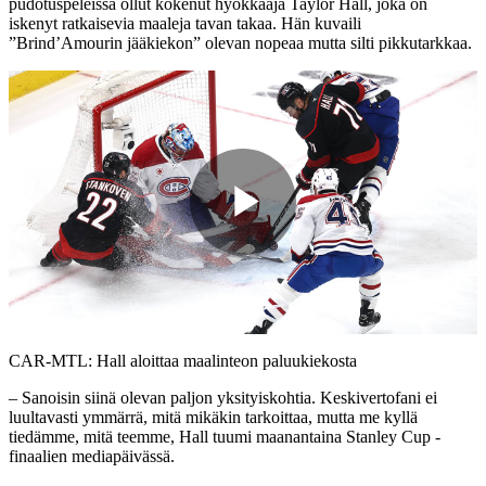
pudotuspeleissä ollut kokenut hyökkääjä Taylor Hall, joka on
iskenyt ratkaisevia maaleja tavan takaa. Hän kuvaili
”Brind’Amourin jääkiekon” olevan nopeaa mutta silti pikkutarkkaa.
Play
Video
CAR-MTL: Hall aloittaa maalinteon paluukiekosta
– Sanoisin siinä olevan paljon yksityiskohtia. Keskivertofani ei
luultavasti ymmärrä, mitä mikäkin tarkoittaa, mutta me kyllä
tiedämme, mitä teemme, Hall tuumi maanantaina Stanley Cup -
finaalien mediapäivässä.