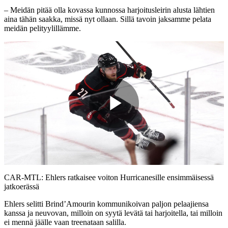
– Meidän pitää olla kovassa kunnossa harjoitusleirin alusta lähtien
aina tähän saakka, missä nyt ollaan. Sillä tavoin jaksamme pelata
meidän pelityylillämme.
Play
Video
CAR-MTL: Ehlers ratkaisee voiton Hurricanesille ensimmäisessä
jatkoerässä
Ehlers selitti Brind’Amourin kommunikoivan paljon pelaajiensa
kanssa ja neuvovan, milloin on syytä levätä tai harjoitella, tai milloin
ei mennä jäälle vaan treenataan salilla.