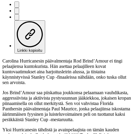
Linkki kopioitu
Carolina Hurricanesin päävalmentaja Rod Brind’Amour ei tingi
pelaajiensa kuntokurista. Hän asettaa pelaajilleen kovat
kuntovaatimukset aina harjoitusleirin alussa, ja tiistaina
käynnistyvissä Stanley Cup -finaaleissa nähdään, onko tuska ollut
sen arvoista.
Jos Brind’Amour saa piiskattua joukkonsa pelaamaan vauhdikasta,
aggressiivista ja aktiivista pystysuunnan jääkiekkoa, jokaisen kropan
piinaamisella on ollut merkitystä. Sen voi vahvistaa Florida
Panthersin päävalmentaja Paul Maurice, jonka pelaajiinsa iskostama
äärimmäisen fyysinen ja luisteluvoimainen peli on tuottanut kaksi
peräkkäistä Stanley Cup -mestaruutta.
Yksi Hurricanesin tähdistä ja avainpelaajista on tämän kauden