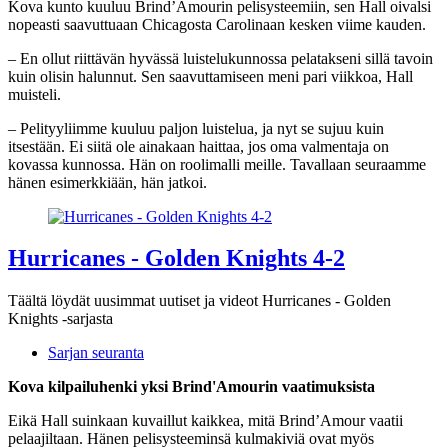
Kova kunto kuuluu Brind’Amourin pelisysteemiin, sen Hall oivalsi
nopeasti saavuttuaan Chicagosta Carolinaan kesken viime kauden.
– En ollut riittävän hyvässä luistelukunnossa pelatakseni sillä tavoin
kuin olisin halunnut. Sen saavuttamiseen meni pari viikkoa, Hall
muisteli.
– Pelityyliimme kuuluu paljon luistelua, ja nyt se sujuu kuin
itsestään. Ei siitä ole ainakaan haittaa, jos oma valmentaja on
kovassa kunnossa. Hän on roolimalli meille. Tavallaan seuraamme
hänen esimerkkiään, hän jatkoi.
Hurricanes - Golden Knights 4-2
Täältä löydät uusimmat uutiset ja videot Hurricanes - Golden
Knights -sarjasta
Sarjan seuranta
Kova kilpailuhenki yksi Brind'Amourin vaatimuksista
Eikä Hall suinkaan kuvaillut kaikkea, mitä Brind’Amour vaatii
pelaajiltaan. Hänen pelisysteeminsä kulmakiviä ovat myös