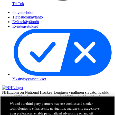
TikTok
Palveluehdot
Tietosuojakäytäntö
Evästekäytännöt
Evästeasetukset
Yksityisyysasetukset
NHL.com on National Hockey Leaguen virallinen sivusto. Kaikki
esitetyt NHL:n logot ja tunnukset sekä NHL:n joukkueiden logot ja
tunnukset ovat NHL:n ja sen joukkueiden omaisuutta, eikä niitä saa
We and our third-party partners may use cookies and similar
toisintaa ilman NHL Enterprises, L.P.:n hyväksyntää. © NHL 2026.
technologies to enhance site navigation, analyze site usage, save
Kaikki oikeudet pidätetään. Kaikki NHL-joukkueiden pelaajien
your preferences, enable personalized advertising on and off