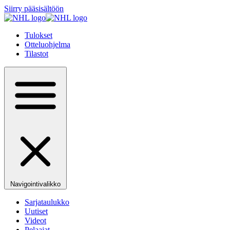
Siirry pääsisältöön
Tulokset
Otteluohjelma
Tilastot
Navigointivalikko
Sarjataulukko
Uutiset
Videot
Pelaajat