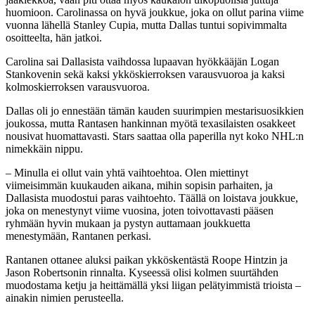
huomioon. Carolinassa on hyvä joukkue, joka on ollut parina viime
vuonna lähellä Stanley Cupia, mutta Dallas tuntui sopivimmalta
osoitteelta, hän jatkoi.
Carolina sai Dallasista vaihdossa lupaavan hyökkääjän Logan
Stankovenin sekä kaksi ykköskierroksen varausvuoroa ja kaksi
kolmoskierroksen varausvuoroa.
Dallas oli jo ennestään tämän kauden suurimpien mestarisuosikkien
joukossa, mutta Rantasen hankinnan myötä texasilaisten osakkeet
nousivat huomattavasti. Stars saattaa olla paperilla nyt koko NHL:n
nimekkäin nippu.
– Minulla ei ollut vain yhtä vaihtoehtoa. Olen miettinyt
viimeisimmän kuukauden aikana, mihin sopisin parhaiten, ja
Dallasista muodostui paras vaihtoehto. Täällä on loistava joukkue,
joka on menestynyt viime vuosina, joten toivottavasti pääsen
ryhmään hyvin mukaan ja pystyn auttamaan joukkuetta
menestymään, Rantanen perkasi.
Rantanen ottanee aluksi paikan ykköskentästä Roope Hintzin ja
Jason Robertsonin rinnalta. Kyseessä olisi kolmen suurtähden
muodostama ketju ja heittämällä yksi liigan pelätyimmistä trioista –
ainakin nimien perusteella.