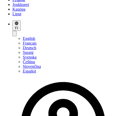
Joukkueet
Kauppa
Liput
FI
English
Français
Deutsch
Suomi
Svenska
Čeština
Slovenčina
Español