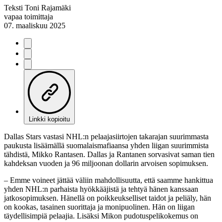
Teksti
Toni Rajamäki
vapaa toimittaja
07. maaliskuu 2025
Linkki kopioitu
Dallas Stars vastasi NHL:n pelaajasiirtojen takarajan suurimmasta
paukusta lisäämällä suomalaismafiaansa yhden liigan suurimmista
tähdistä, Mikko Rantasen. Dallas ja Rantanen sorvasivat saman tien
kahdeksan vuoden ja 96 miljoonan dollarin arvoisen sopimuksen.
– Emme voineet jättää väliin mahdollisuutta, että saamme hankittua
yhden NHL:n parhaista hyökkääjistä ja tehtyä hänen kanssaan
jatkosopimuksen. Hänellä on poikkeukselliset taidot ja peliäly, hän
on kookas, tasainen suorittaja ja monipuolinen. Hän on liigan
täydellisimpiä pelaajia. Lisäksi Mikon pudotuspelikokemus on