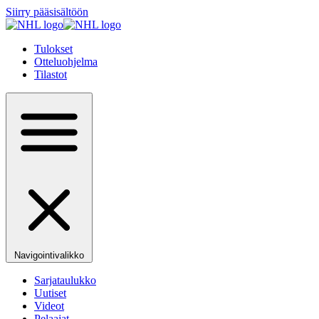
Siirry pääsisältöön
Tulokset
Otteluohjelma
Tilastot
Navigointivalikko
Sarjataulukko
Uutiset
Videot
Pelaajat