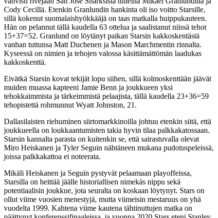
vahvisti rivejään San Jose Sharksista tulleilla Mikael Granlundilla ja
Cody Cecillä. Etenkin Granlundin hankinta oli iso voitto Starsille,
sillä kokenut suomalaishyökkääjä on taas matkalla huippukauteen.
Hän on pelannut tällä kaudella 63 ottelua ja saalistanut niissä tehot
15+37=52. Granlund on löytänyt paikan Starsin kakkoskentästä
vanhan tuttunsa Matt Duchenen ja Mason Marchmentin rinnalta.
Kyseessä on nimien ja tehojen valossa käsittämättömän laadukas
kakkoskenttä.
Eivätkä Starsin kovat tekijät lopu siihen, sillä kolmoskenttään jäävät
muiden muassa kapteeni Jamie Benn ja joukkueen yksi
tehokkaimmista ja tärkeimmistä pelaajista, tällä kaudella 23+36=59
tehopistettä rohmunnut Wyatt Johnston, 21.
Dallasilaisten riehuminen siirtomarkkinoilla johtuu etenkin siitä, että
joukkueella on loukkaantumisten takia hyvin tilaa palkkakatossaan.
Starsin kannalta parasta on kuitenkin se, että sairastuvalla olevat
Miro Heiskanen ja Tyler Seguin nähtäneen mukana pudotuspeleissä,
joissa palkkakattoa ei noteerata.
Mikäli Heiskanen ja Seguin pystyvät pelaamaan playoffeissa,
Starsilla on heittää jäälle historiallisen nimekäs nippu sekä
potentiaalisin joukkue, jota seuralta on koskaan löytynyt. Stars on
ollut viime vuosien menestyjä, mutta viimeisin mestaruus on yhä
vuodelta 1999. Kahtena viime kautena tähtinuttujen matka on
päättynyt konferenssifinaaleissa, ja vuonna 2020 Stars eteni Stanley