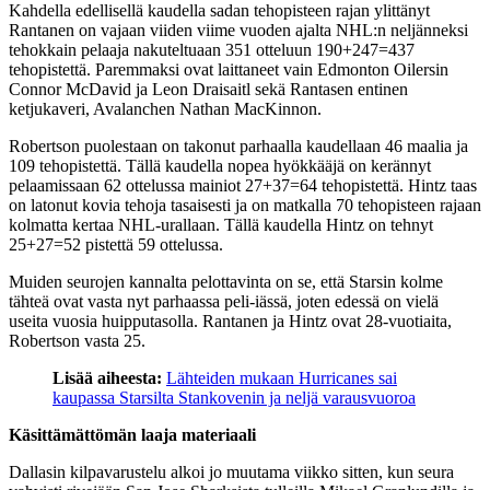
Kahdella edellisellä kaudella sadan tehopisteen rajan ylittänyt
Rantanen on vajaan viiden viime vuoden ajalta NHL:n neljänneksi
tehokkain pelaaja nakuteltuaan 351 otteluun 190+247=437
tehopistettä. Paremmaksi ovat laittaneet vain Edmonton Oilersin
Connor McDavid ja Leon Draisaitl sekä Rantasen entinen
ketjukaveri, Avalanchen Nathan MacKinnon.
Robertson puolestaan on takonut parhaalla kaudellaan 46 maalia ja
109 tehopistettä. Tällä kaudella nopea hyökkääjä on kerännyt
pelaamissaan 62 ottelussa mainiot 27+37=64 tehopistettä. Hintz taas
on latonut kovia tehoja tasaisesti ja on matkalla 70 tehopisteen rajaan
kolmatta kertaa NHL-urallaan. Tällä kaudella Hintz on tehnyt
25+27=52 pistettä 59 ottelussa.
Muiden seurojen kannalta pelottavinta on se, että Starsin kolme
tähteä ovat vasta nyt parhaassa peli-iässä, joten edessä on vielä
useita vuosia huipputasolla. Rantanen ja Hintz ovat 28-vuotiaita,
Robertson vasta 25.
Lisää aiheesta:
Lähteiden mukaan Hurricanes sai
kaupassa Starsilta Stankovenin ja neljä varausvuoroa
Käsittämättömän laaja materiaali
Dallasin kilpavarustelu alkoi jo muutama viikko sitten, kun seura