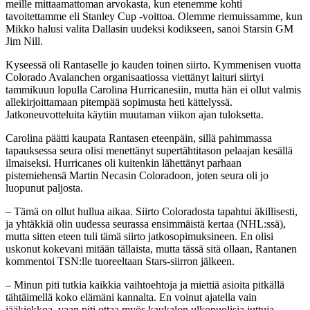
meille mittaamattoman arvokasta, kun etenemme kohti
tavoitettamme eli Stanley Cup -voittoa. Olemme riemuissamme, kun
Mikko halusi valita Dallasin uudeksi kodikseen, sanoi Starsin GM
Jim Nill.
Kyseessä oli Rantaselle jo kauden toinen siirto. Kymmenisen vuotta
Colorado Avalanchen organisaatiossa viettänyt laituri siirtyi
tammikuun lopulla Carolina Hurricanesiin, mutta hän ei ollut valmis
allekirjoittamaan pitempää sopimusta heti kättelyssä.
Jatkoneuvotteluita käytiin muutaman viikon ajan tuloksetta.
Carolina päätti kaupata Rantasen eteenpäin, sillä pahimmassa
tapauksessa seura olisi menettänyt supertähtitason pelaajan kesällä
ilmaiseksi. Hurricanes oli kuitenkin lähettänyt parhaan
pistemiehensä Martin Necasin Coloradoon, joten seura oli jo
luopunut paljosta.
– Tämä on ollut hullua aikaa. Siirto Coloradosta tapahtui äkillisesti,
ja yhtäkkiä olin uudessa seurassa ensimmäistä kertaa (NHL:ssä),
mutta sitten eteen tuli tämä siirto jatkosopimuksineen. En olisi
uskonut kokevani mitään tällaista, mutta tässä sitä ollaan, Rantanen
kommentoi TSN:lle tuoreeltaan Stars-siirron jälkeen.
– Minun piti tutkia kaikkia vaihtoehtoja ja miettiä asioita pitkällä
tähtäimellä koko elämäni kannalta. En voinut ajatella vain
jääkiekkoa, vaan piti ottaa myös kaukalon ulkopuolisia juttuja