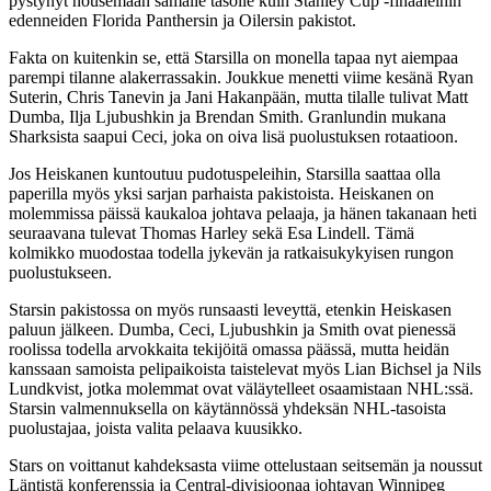
pystynyt nousemaan samalle tasolle kuin Stanley Cup -finaaleihin
edenneiden Florida Panthersin ja Oilersin pakistot.
Fakta on kuitenkin se, että Starsilla on monella tapaa nyt aiempaa
parempi tilanne alakerrassakin. Joukkue menetti viime kesänä Ryan
Suterin, Chris Tanevin ja Jani Hakanpään, mutta tilalle tulivat Matt
Dumba, Ilja Ljubushkin ja Brendan Smith. Granlundin mukana
Sharksista saapui Ceci, joka on oiva lisä puolustuksen rotaatioon.
Jos Heiskanen kuntoutuu pudotuspeleihin, Starsilla saattaa olla
paperilla myös yksi sarjan parhaista pakistoista. Heiskanen on
molemmissa päissä kaukaloa johtava pelaaja, ja hänen takanaan heti
seuraavana tulevat Thomas Harley sekä Esa Lindell. Tämä
kolmikko muodostaa todella jykevän ja ratkaisukykyisen rungon
puolustukseen.
Starsin pakistossa on myös runsaasti leveyttä, etenkin Heiskasen
paluun jälkeen. Dumba, Ceci, Ljubushkin ja Smith ovat pienessä
roolissa todella arvokkaita tekijöitä omassa päässä, mutta heidän
kanssaan samoista pelipaikoista taistelevat myös Lian Bichsel ja Nils
Lundkvist, jotka molemmat ovat väläytelleet osaamistaan NHL:ssä.
Starsin valmennuksella on käytännössä yhdeksän NHL-tasoista
puolustajaa, joista valita pelaava kuusikko.
Stars on voittanut kahdeksasta viime ottelustaan seitsemän ja noussut
Läntistä konferenssia ja Central-divisioonaa johtavan Winnipeg