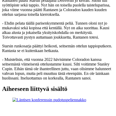
Rantanen palasi Starsin pelaajana Denveriin jo kerran. Siloin tuli
syöttöpiste sekä tappio. Nyt hän on toisella puolella taisteluparissa,
joka viime vuonna päätti Rantasen ja Coloradon kauden kuuden
ottelun sarjassa toisella kierroksella.
- Ehdin pelata täällä parisenkymmentä peliä. Tunnen oloni nyt jo
mukavaksi sekä kopissa että kentällä. Nyt on aika suorittaa. Kausi
alkaa alusta ja jokaisella yksityiskohdalla on merkitystä.
Toivottavasti pystyn auttamaan joukkuetta, Rantanen totesi.
Starsin runkosarja päättyi heikosti, seitsemän ottelun tappioputkeen.
Rantasta se ei kuitenkaan hetkauta.
- Muistelisin, että vuonna 2022 hävisimme Coloradon kanssa
seitsemästä viimeisestä ottelustamme kuusi. Silti voitimme Stanley
Cupin. Eihän tämä ole ihanteellinen juttu, vaan olisimme halunneet
vahvan lopun, mutta peli muuttuu tästä eteenpäin. En ole lainkaan
huolissani. Itseluottamus on korkealla, Rantanen sanoi.
Aiheeseen liittyvä sisältö