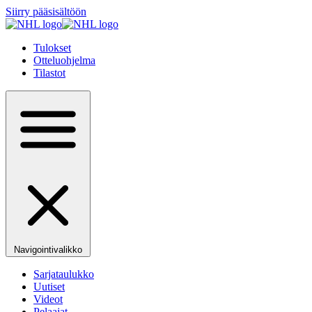
Siirry pääsisältöön
Tulokset
Otteluohjelma
Tilastot
Navigointivalikko
Sarjataulukko
Uutiset
Videot
Pelaajat