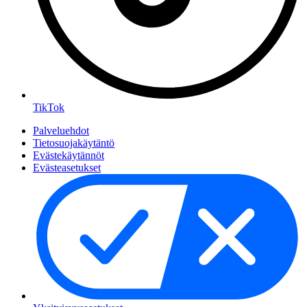
TikTok
Palveluehdot
Tietosuojakäytäntö
Evästekäytännöt
Evästeasetukset