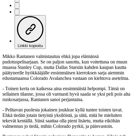
Linkki kopioitu
Mikko Rantanen valmistautuu ehkä jopa elämänsä
pudotuspelisarjaan. Se on paljon sanottu, kun voitettuna on muun
muassa Stanley Cup, mutta Dallas Starsiin kahden kaupan kautta
päätyneelle hyökkääjälle ensimmäisen kierroksen sarja aiemmin
edustamaansa Colorado Avalanchea vastaan on kiehtova asetelma.
- Toinen kerta on kaikessa aina ensimmäistä helpompi. Tämä on
sellainen tilanne, jossa oli varmasti hyvä saada se yksi peli pois alta
runkosarjassa, Rantanen sanoi perjantaina.
- Pelitavan puolesta jokainen joukkue kyllä tuntee toisten tavat.
Ehkä tiedän jotain tietyistä yksilöistä, ja siitä, mitä he mieluiten
tekevät kentällä. Siinä saattaa olla pieni lisäetu, mutta eiköhän
valmennus jo tiedä, mihin Colorado pyrkii, ja päinvastoin.