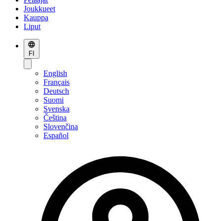
Joukkueet
Kauppa
Liput
FI
English
Français
Deutsch
Suomi
Svenska
Čeština
Slovenčina
Español