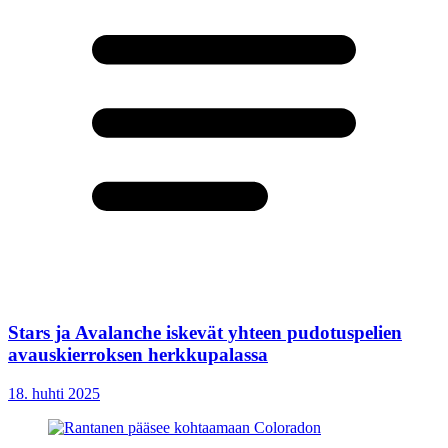
Stars ja Avalanche iskevät yhteen pudotuspelien
avauskierroksen herkkupalassa
18. huhti 2025