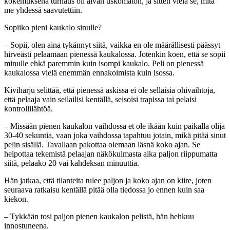
kokemuksena turnaus oli aivan uskomaton, ja sitten vielä se, mitä
me yhdessä saavutettiin.
Sopiiko pieni kaukalo sinulle?
– Sopii, olen aina tykännyt siitä, vaikka en ole määrällisesti päässyt
hirveästi pelaamaan pienessä kaukalossa. Jotenkin koen, että se sopii
minulle ehkä paremmin kuin isompi kaukalo. Peli on pienessä
kaukalossa vielä enemmän ennakoimista kuin isossa.
Kiviharju selittää, että pienessä askissa ei ole sellaisia ohivaihtoja,
että pelaaja vain seilailisi kentällä, seisoisi trapissa tai pelaisi
kontrollilähtöä.
– Missään pienen kaukalon vaihdossa et ole ikään kuin paikalla olija
30-40 sekuntia, vaan joka vaihdossa tapahtuu jotain, mikä pitää sinut
pelin sisällä. Tavallaan pakottaa olemaan läsnä koko ajan. Se
helpottaa tekemistä pelaajan näkökulmasta aika paljon riippumatta
siitä, pelaako 20 vai kahdeksan minuuttia.
Hän jatkaa, että tilanteita tulee paljon ja koko ajan on kiire, joten
seuraava ratkaisu kentällä pitää olla tiedossa jo ennen kuin saa
kiekon.
– Tykkään tosi paljon pienen kaukalon pelistä, hän hehkuu
innostuneena.