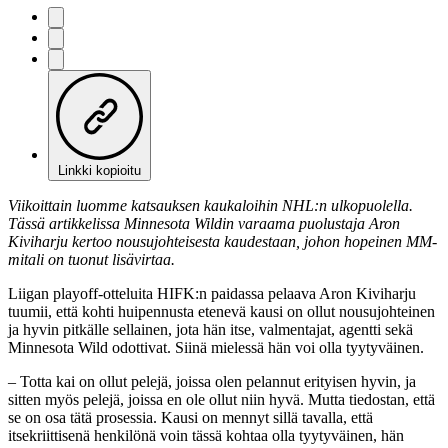
Linkki kopioitu
Viikoittain luomme katsauksen kaukaloihin NHL:n ulkopuolella.
Tässä artikkelissa Minnesota Wildin varaama puolustaja Aron
Kiviharju kertoo nousujohteisesta kaudestaan, johon hopeinen MM-
mitali on tuonut lisävirtaa.
Liigan playoff-otteluita HIFK:n paidassa pelaava Aron Kiviharju
tuumii, että kohti huipennusta etenevä kausi on ollut nousujohteinen
ja hyvin pitkälle sellainen, jota hän itse, valmentajat, agentti sekä
Minnesota Wild odottivat. Siinä mielessä hän voi olla tyytyväinen.
– Totta kai on ollut pelejä, joissa olen pelannut erityisen hyvin, ja
sitten myös pelejä, joissa en ole ollut niin hyvä. Mutta tiedostan, että
se on osa tätä prosessia. Kausi on mennyt sillä tavalla, että
itsekriittisenä henkilönä voin tässä kohtaa olla tyytyväinen, hän