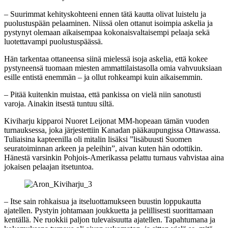
– Suurimmat kehityskohteeni ennen tätä kautta olivat luistelu ja
puolustuspään pelaaminen. Niissä olen ottanut isoimpia askelia ja
pystynyt olemaan aikaisempaa kokonaisvaltaisempi pelaaja sekä
luotettavampi puolustuspäässä.
Hän tarkentaa ottaneensa siinä mielessä isoja askelia, että kokee
pystyneensä tuomaan miesten ammattilaistasolla omia vahvuuksiaan
esille entistä enemmän – ja ollut rohkeampi kuin aikaisemmin.
– Pitää kuitenkin muistaa, että pankissa on vielä niin sanotusti
varoja. Ainakin itsestä tuntuu siltä.
Kiviharju kipparoi Nuoret Leijonat MM-hopeaan tämän vuoden
turnauksessa, joka järjestettiin Kanadan pääkaupungissa Ottawassa.
Tuliaisina kapteenilla oli mitalin lisäksi ”lisäbuusti Suomen
seuratoiminnan arkeen ja peleihin”, aivan kuten hän odottikin.
Hänestä varsinkin Pohjois-Amerikassa pelattu turnaus vahvistaa aina
jokaisen pelaajan itsetuntoa.
– Itse sain rohkaisua ja itseluottamukseen buustin loppukautta
ajatellen. Pystyin johtamaan joukkuetta ja pelillisesti suorittamaan
kentällä. Ne ruokkii paljon tulevaisuutta ajatellen. Tapahtumana ja