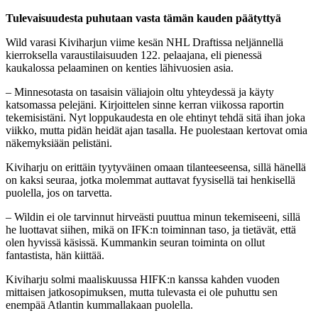
Tulevaisuudesta puhutaan vasta tämän kauden päätyttyä
Wild varasi Kiviharjun viime kesän NHL Draftissa neljännellä
kierroksella varaustilaisuuden 122. pelaajana, eli pienessä
kaukalossa pelaaminen on kenties lähivuosien asia.
– Minnesotasta on tasaisin väliajoin oltu yhteydessä ja käyty
katsomassa pelejäni. Kirjoittelen sinne kerran viikossa raportin
tekemisistäni. Nyt loppukaudesta en ole ehtinyt tehdä sitä ihan joka
viikko, mutta pidän heidät ajan tasalla. He puolestaan kertovat omia
näkemyksiään pelistäni.
Kiviharju on erittäin tyytyväinen omaan tilanteeseensa, sillä hänellä
on kaksi seuraa, jotka molemmat auttavat fyysisellä tai henkisellä
puolella, jos on tarvetta.
– Wildin ei ole tarvinnut hirveästi puuttua minun tekemiseeni, sillä
he luottavat siihen, mikä on IFK:n toiminnan taso, ja tietävät, että
olen hyvissä käsissä. Kummankin seuran toiminta on ollut
fantastista, hän kiittää.
Kiviharju solmi maaliskuussa HIFK:n kanssa kahden vuoden
mittaisen jatkosopimuksen, mutta tulevasta ei ole puhuttu sen
enempää Atlantin kummallakaan puolella.