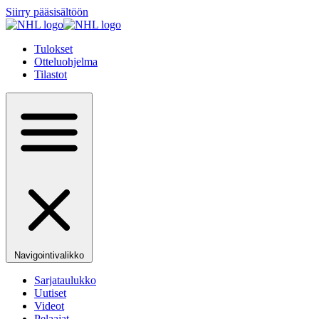
Siirry pääsisältöön
Tulokset
Otteluohjelma
Tilastot
Navigointivalikko
Sarjataulukko
Uutiset
Videot
Pelaajat