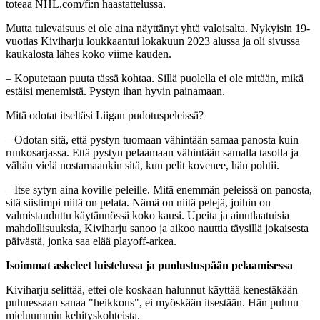
toteaa NHL.com/fi:n haastattelussa.
Mutta tulevaisuus ei ole aina näyttänyt yhtä valoisalta. Nykyisin 19-
vuotias Kiviharju loukkaantui lokakuun 2023 alussa ja oli sivussa
kaukalosta lähes koko viime kauden.
– Koputetaan puuta tässä kohtaa. Sillä puolella ei ole mitään, mikä
estäisi menemistä. Pystyn ihan hyvin painamaan.
Mitä odotat itseltäsi Liigan pudotuspeleissä?
– Odotan sitä, että pystyn tuomaan vähintään samaa panosta kuin
runkosarjassa. Että pystyn pelaamaan vähintään samalla tasolla ja
vähän vielä nostamaankin sitä, kun pelit kovenee, hän pohtii.
– Itse sytyn aina koville peleille. Mitä enemmän peleissä on panosta,
sitä siistimpi niitä on pelata. Nämä on niitä pelejä, joihin on
valmistauduttu käytännössä koko kausi. Upeita ja ainutlaatuisia
mahdollisuuksia, Kiviharju sanoo ja aikoo nauttia täysillä jokaisesta
päivästä, jonka saa elää playoff-arkea.
Isoimmat askeleet luistelussa ja puolustuspään pelaamisessa
Kiviharju selittää, ettei ole koskaan halunnut käyttää kenestäkään
puhuessaan sanaa "heikkous", ei myöskään itsestään. Hän puhuu
mieluummin kehityskohteista.