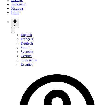
Joukkueet
Kauppa
Liput
FI
English
Français
Deutsch
Suomi
Svenska
Čeština
Slovenčina
Español