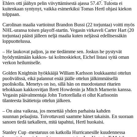
Ehlers otti jäähyn pelin viivyttämisestä ajassa 57.47. Tulosta ei
kuitenkaan syntynyt, vaikka esimerkiksi Tomas Hertl ohjasi kiekon
tolppaan.
Carolinan maalia vartioinut Brandon Bussi (22 torjuntaa) voitti myös
NHL-uransa toisen playoff-startin. Vegasin virkaveli Carter Hart (20
torjuntaa) päästi jälleen neljä maalia kuten neljässä edellisessäkin
loppuottelussa.
– He laukovat paljon, ja me tiedämme sen. Joskus he pystyvät
hyödyntämään kakkos- tai kolmoskiekot, Eichel listasi syitä oman
verkon heilumiselle.
Golden Knightsin hyökkääjä William Karlsson loukkaantui ottelun
puolivälissä, eikä palannut enää jäälle ottelun jälkimmäisellä
puoliskolla. Menetys on iso, sillä hän on muodostanut ritarien
tehokkaan kakkosvitjan Brett Howdenin ja Mitch Marnerin kanssa.
Vegasin päävalmentaja John Tortorellalla ei ollut Karlssonin
tilanteesta lisätietoja ottelun jälkeen.
– On aina vaikeaa, jos menettää yhden parhaista kahden
suunnan pelaajista. Toivottavasti saamme hänet takaisin. En suoraan
sanoen tiedä tarkalleen, mitä tapahtui, Hertl huokaisi.
Stanley Cup -mestaruus on katkolla Hurricanesille kuudennessa