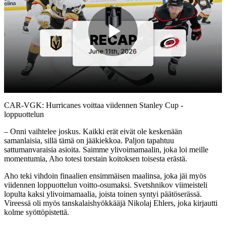
Play
Video
CAR-VGK: Hurricanes voittaa viidennen Stanley Cup -
loppuottelun
– Onni vaihtelee joskus. Kaikki erät eivät ole keskenään
samanlaisia, sillä tämä on jääkiekkoa. Paljon tapahtuu
sattumanvaraisia asioita. Saimme ylivoimamaalin, joka loi meille
momentumia, Aho totesi torstain koitoksen toisesta erästä.
Aho teki vihdoin finaalien ensimmäisen maalinsa, joka jäi myös
viidennen loppuottelun voitto-osumaksi. Svetshnikov viimeisteli
lopulta kaksi ylivoimamaalia, joista toinen syntyi päätöserässä.
Vireessä oli myös tanskalaishyökkääjä Nikolaj Ehlers, joka kirjautti
kolme syöttöpistettä.