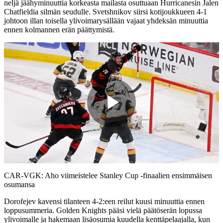
neljä jäähyminuuttia korkeasta mailasta osuttuaan Hurricanesin Jalen
Chatfieldia silmän seudulle. Svetshnikov siirsi kotijoukkueen 4-1
johtoon illan toisella ylivoimarysällään vajaat yhdeksän minuuttia
ennen kolmannen erän päättymistä.
Play
Video
CAR-VGK: Aho viimeistelee Stanley Cup -finaalien ensimmäisen
osumansa
Dorofejev kavensi tilanteen 4-2:een reilut kuusi minuuttia ennen
loppusummeria. Golden Knights pääsi vielä päätöserän lopussa
ylivoimalle ja hakemaan lisäosumia kuudella kenttäpelaajalla, kun