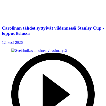
Carolinan tähdet syttyivät viidennessä Stanley Cup -
loppuottelussa
12. kesä 2026