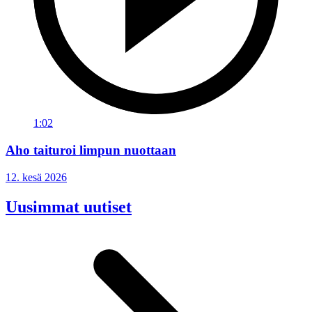
1:02
Aho taituroi limpun nuottaan
12. kesä 2026
Uusimmat uutiset