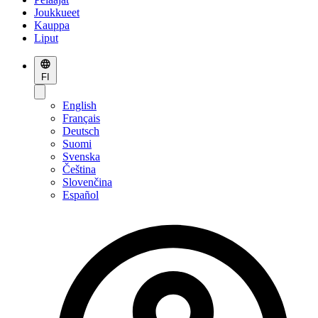
Joukkueet
Kauppa
Liput
FI
English
Français
Deutsch
Suomi
Svenska
Čeština
Slovenčina
Español