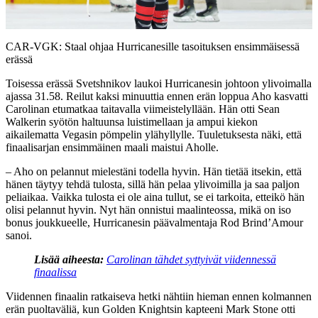
Video
CAR-VGK: Staal ohjaa Hurricanesille tasoituksen ensimmäisessä
erässä
Toisessa erässä Svetshnikov laukoi Hurricanesin johtoon ylivoimalla
ajassa 31.58. Reilut kaksi minuuttia ennen erän loppua Aho kasvatti
Carolinan etumatkaa taitavalla viimeistelyllään. Hän otti Sean
Walkerin syötön haltuunsa luistimellaan ja ampui kiekon
aikailematta Vegasin pömpelin ylähyllylle. Tuuletuksesta näki, että
finaalisarjan ensimmäinen maali maistui Aholle.
– Aho on pelannut mielestäni todella hyvin. Hän tietää itsekin, että
hänen täytyy tehdä tulosta, sillä hän pelaa ylivoimilla ja saa paljon
peliaikaa. Vaikka tulosta ei ole aina tullut, se ei tarkoita, etteikö hän
olisi pelannut hyvin. Nyt hän onnistui maalinteossa, mikä on iso
bonus joukkueelle, Hurricanesin päävalmentaja Rod Brind’Amour
sanoi.
Lisää aiheesta:
Carolinan tähdet syttyivät viidennessä
finaalissa
Viidennen finaalin ratkaiseva hetki nähtiin hieman ennen kolmannen
erän puoltaväliä, kun Golden Knightsin kapteeni Mark Stone otti