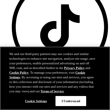
We and our third-party partners may use cookies and similar
technologies to enhance site navigation, analyze site usage, save
your preferences, enable personalized advertising on and off
NHL.com, and as described further in the
Privacy Policy
and
Cookie Policy
. To manage your preferences, visit
Cookie
Settings
. By accessing or using our sites and services, you agree
TikTok
to this collection and disclosure of your information (including
Palveluehdot
how you interact with our sites and services and any videos that
Tietosuojakäytäntö
you may view) and our
Terms of Service
.
Evästekäytännöt
Evästeasetukset
Cookie Settings
I Understand