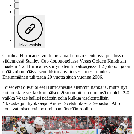
Linkki kopioitu
Carolina Hurricanes voitti torstaina Lenovo Centerissä pelatussa
viidennessä Stanley Cup -loppuottelussa Vegas Golden Knightsin
maalein 4-2. Hurricanes siirtyi täten finaalisarjassa 3-2 johtoon ja on
enää voiton päässä seurahistoriansa toisesta mestaruudesta.
Ensimmäinen tuli tasan 20 vuotta sitten vuonna 2006.
Toiset erät olivat olleet Hurricanesille aiemmin hankalia, mutta nyt
kotijoukkue vei keskimmäisen 20-minuuttisen nimiinsä maalein 2-0,
vaikka Vegas hallitsi pääosin pelin kulkua tasakentällisin.
Ykkösketjun hyökkääjät Andrei Svetshnikov ja Sebastian Aho
nousivat toisen erän osumillaan tärkeään rooliin.