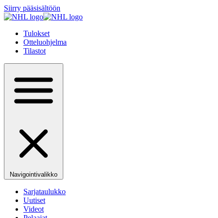
Siirry pääsisältöön
Tulokset
Otteluohjelma
Tilastot
Navigointivalikko
Sarjataulukko
Uutiset
Videot
Pelaajat