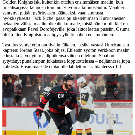
Golden Knights iski kuitenkin ottelun ensimmäisen maalin, kun
finaalisarjassa kehnosti toiminut ylivoima kunnostautui. Maali ei
syntynyt pitkän pyörityksen päätteeksi, vaan suorasta
hyökkäyksestä. Jack Eichel pääsi puikkelehtimaan Hurricanesien
pelaajien välistä maalin oikealle kulmalle, mistä hän tarjoili kiekon
avopaikkaan Pavel Dorofejeville, joka laittoi laatan pussiin. Osuma
oli Golden Knightsin maalipyssylle finaalien ensimmäinen.
Tasoitus syntyi erän puolivälin jälkeen, ja siitä vastasi Hurricanesin
kapteeni Jordan Staal, joka ohjasi Ehlersin syötön verkkoon maalin
edustalta ja venytti maaliputkensa viiteen otteluun. Staal on
sytyttänyt punalampun jokaisessa loppuottelussa – neljännessä jopa
kahdesti. Ensimmäiselle erätauolle lähdettiin tasatilanteessa 1-1.
Play