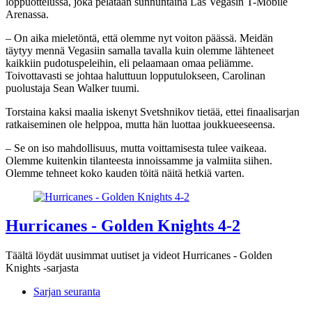
loppuottelussa, joka pelataan sunnuntaina Las Vegasin T-Mobile
Arenassa.
– On aika mieletöntä, että olemme nyt voiton päässä. Meidän
täytyy mennä Vegasiin samalla tavalla kuin olemme lähteneet
kaikkiin pudotuspeleihin, eli pelaamaan omaa peliämme.
Toivottavasti se johtaa haluttuun lopputulokseen, Carolinan
puolustaja Sean Walker tuumi.
Torstaina kaksi maalia iskenyt Svetshnikov tietää, ettei finaalisarjan
ratkaiseminen ole helppoa, mutta hän luottaa joukkueeseensa.
– Se on iso mahdollisuus, mutta voittamisesta tulee vaikeaa.
Olemme kuitenkin tilanteesta innoissamme ja valmiita siihen.
Olemme tehneet koko kauden töitä näitä hetkiä varten.
Hurricanes - Golden Knights 4-2
Täältä löydät uusimmat uutiset ja videot Hurricanes - Golden
Knights -sarjasta
Sarjan seuranta