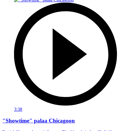
3:38
"Showtime" palaa Chicagoon