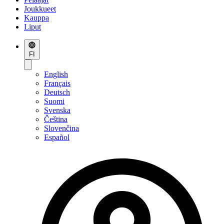
Joukkueet
Kauppa
Liput
FI
English
Français
Deutsch
Suomi
Svenska
Čeština
Slovenčina
Español