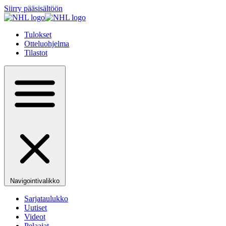
Siirry pääsisältöön
Tulokset
Otteluohjelma
Tilastot
Navigointivalikko
Sarjataulukko
Uutiset
Videot
Pelaajat