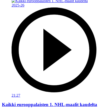
21:27
Kaikki eurooppalaisten 1. NHL-maalit kaudelta