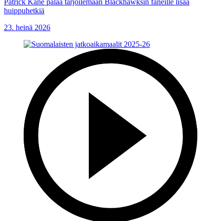
Patrick Kane palaa tarjoilemaan Blackhawksin faneille lisää
huippuhetkiä
23. heinä 2026