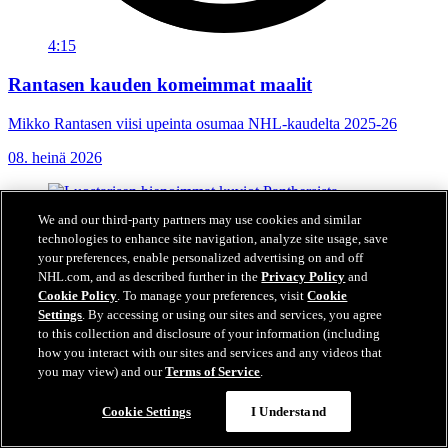
4:15
Rantasen kauden komeimmat maalit
Mikko Rantasen viisi upeinta osumaa NHL-kaudelta 2025-26
08. heinä 2026
We and our third-party partners may use cookies and similar
technologies to enhance site navigation, analyze site usage, save
your preferences, enable personalized advertising on and off
NHL.com, and as described further in the
Privacy Policy
and
Cookie Policy
. To manage your preferences, visit
Cookie
Settings
. By accessing or using our sites and services, you agree
to this collection and disclosure of your information (including
how you interact with our sites and services and any videos that
you may view) and our
Terms of Service
.
Cookie Settings
I Understand