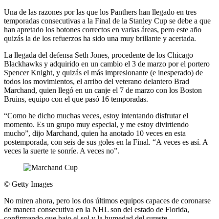
Una de las razones por las que los Panthers han llegado en tres
temporadas consecutivas a la Final de la Stanley Cup se debe a que
han apretado los botones correctos en varias áreas, pero este año
quizás la de los refuerzos ha sido una muy brillante y acertada.
La llegada del defensa Seth Jones, procedente de los Chicago
Blackhawks y adquirido en un cambio el 3 de marzo por el portero
Spencer Knight, y quizás el más impresionante (e inesperado) de
todos los movimientos, el arribo del veterano delantero Brad
Marchand, quien llegó en un canje el 7 de marzo con los Boston
Bruins, equipo con el que pasó 16 temporadas.
“Como he dicho muchas veces, estoy intentando disfrutar el
momento. Es un grupo muy especial, y me estoy divirtiendo
mucho”, dijo Marchand, quien ha anotado 10 veces en esta
postemporada, con seis de sus goles en la Final. “A veces es así. A
veces la suerte te sonríe. A veces no”.
©
Getty Images
No miren ahora, pero los dos últimos equipos capaces de coronarse
de manera consecutiva en la NHL son del estado de Florida,
confirmando que bajo el sol y la humedad del sureste