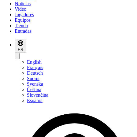
Noticias
Video
Jugadores
Equipos
Tienda
Entradas
ES
English
Français
Deutsch
Suomi
Svenska
Čeština
Slovenčina
Español