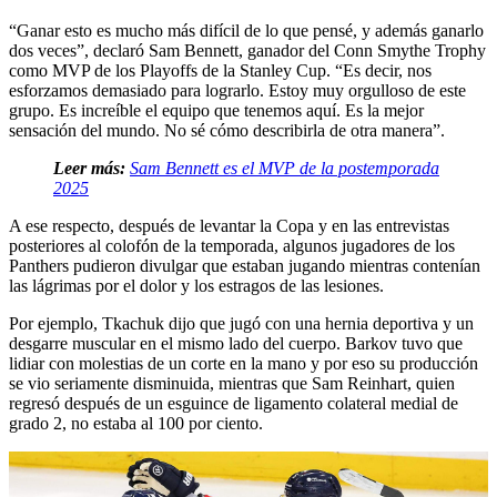
“Ganar esto es mucho más difícil de lo que pensé, y además ganarlo
dos veces”, declaró Sam Bennett, ganador del Conn Smythe Trophy
como MVP de los Playoffs de la Stanley Cup. “Es decir, nos
esforzamos demasiado para lograrlo. Estoy muy orgulloso de este
grupo. Es increíble el equipo que tenemos aquí. Es la mejor
sensación del mundo. No sé cómo describirla de otra manera”.
Leer más:
Sam Bennett es el MVP de la postemporada
2025
A ese respecto, después de levantar la Copa y en las entrevistas
posteriores al colofón de la temporada, algunos jugadores de los
Panthers pudieron divulgar que estaban jugando mientras contenían
las lágrimas por el dolor y los estragos de las lesiones.
Por ejemplo, Tkachuk dijo que jugó con una hernia deportiva y un
desgarre muscular en el mismo lado del cuerpo. Barkov tuvo que
lidiar con molestias de un corte en la mano y por eso su producción
se vio seriamente disminuida, mientras que Sam Reinhart, quien
regresó después de un esguince de ligamento colateral medial de
grado 2, no estaba al 100 por ciento.