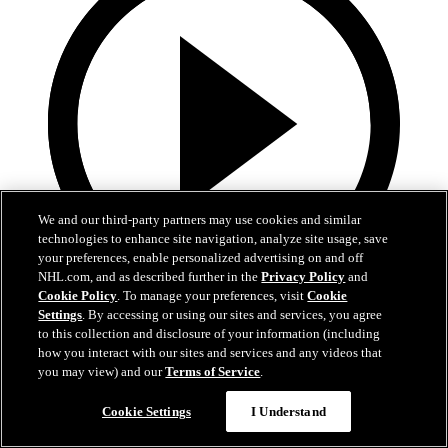
We and our third-party partners may use cookies and similar
technologies to enhance site navigation, analyze site usage, save
your preferences, enable personalized advertising on and off
NHL.com, and as described further in the
Privacy Policy
and
Cookie Policy
. To manage your preferences, visit
Cookie
10:17
Settings
. By accessing or using our sites and services, you agree
to this collection and disclosure of your information (including
La Final de la Stanley Cup alrededor del mundo
how you interact with our sites and services and any videos that
you may view) and our
Terms of Service
.
Reviva los mejores momentos de la Final en 21 transmisiones y 14
idiomas diferentes
Cookie Settings
I Understand
16 jun. 2026