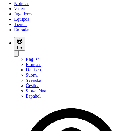
Noticias
Video
Jugadores
Equipos
Tienda
Entradas
ES
English
Français
Deutsch
Suomi
Svenska
Čeština
Slovenčina
Español