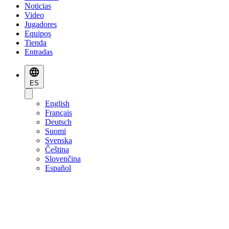
Noticias
Video
Jugadores
Equipos
Tienda
Entradas
ES
English
Français
Deutsch
Suomi
Svenska
Čeština
Slovenčina
Español