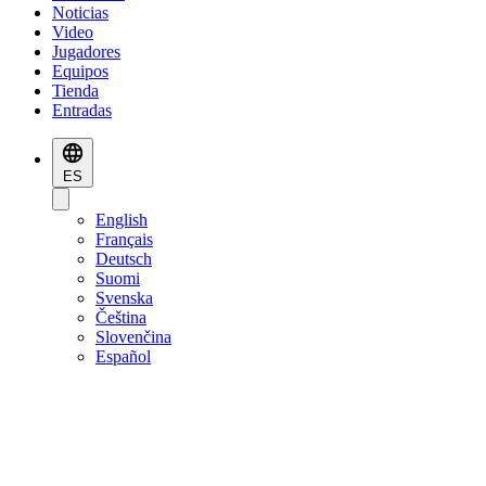
Noticias
Video
Jugadores
Equipos
Tienda
Entradas
ES
English
Français
Deutsch
Suomi
Svenska
Čeština
Slovenčina
Español