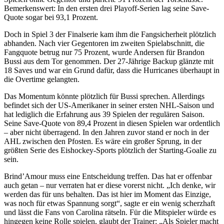
Bemerkenswert: In den ersten drei Playoff-Serien lag seine Save-
Quote sogar bei 93,1 Prozent.
Doch in Spiel 3 der Finalserie kam ihm die Fangsicherheit plötzlich
abhanden. Nach vier Gegentoren im zweiten Spielabschnitt, die
Fangquote betrug nur 75 Prozent, wurde Andersen für Brandon
Bussi aus dem Tor genommen. Der 27-Jährige Backup glänzte mit
18 Saves und war ein Grund dafür, dass die Hurricanes überhaupt in
die Overtime gelangten.
Das Momentum könnte plötzlich für Bussi sprechen. Allerdings
befindet sich der US-Amerikaner in seiner ersten NHL-Saison und
hat lediglich die Erfahrung aus 39 Spielen der regulären Saison.
Seine Save-Quote von 89,4 Prozent in diesen Spielen war ordentlich
– aber nicht überragend. In den Jahren zuvor stand er noch in der
AHL zwischen den Pfosten. Es wäre ein großer Sprung, in der
größten Serie des Eishockey-Sports plötzlich der Starting-Goalie zu
sein.
Brind’Amour muss eine Entscheidung treffen. Das hat er offenbar
auch getan – nur verraten hat er diese vorerst nicht. „Ich denke, wir
werden das für uns behalten. Das ist hier im Moment das Einzige,
was noch für etwas Spannung sorgt“, sagte er ein wenig scherzhaft
und lässt die Fans von Carolina rätseln. Für die Mitspieler würde es
hingegen keine Rolle spielen, glaubt der Trainer: „Als Spieler macht