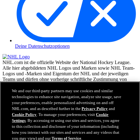
Deine Datenschutzoptionen
NHL.com ist die offizielle Website der National Hockey League.
Alle hier abgebildeten NHL Logos und Marken sowie NHL Team-
Logos und -Marken sind Eigentum der NHL und der jeweiligen
Teams und dürfen ohne vorherige schriftliche Zustimmung von
NHL Enterprises, L.P. © NHL 2026, nicht reproduziert werden.
Alle Rechte vorbehalten. Alle NHL Team-Trikots, die mit den
We and our third-party partners may use cookies and similar
Namen und Nummern der NHL Spieler versehen sind, sind offiziell
technologies to enhance site navigation, analyze site usage, save
von der NHL und der NHLPA lizenziert. Die Wortmarke Zamboni
your preferences, enable personalized advertising on and off
und die Konfiguration der Zamboni Eismaschine sind eingetragene
NHL.com, and as described further in the
Privacy Policy
and
Warenzeichen von Frank J. Zamboni & Co., Inc.© Frank J.
Cookie Policy
. To manage your preferences, visit
Cookie
Zamboni & Co., Inc. 2026. Alle Rechte vorbehalten. Alle andere
Settings
. By accessing or using our sites and services, you agree
Warenzeichen oder Copyrights Dritter sind Eigentum der jeweiligen
to this collection and disclosure of your information (including
Inhaber. Alle Rechte vorbehalten.
how you interact with our sites and services and any videos that
you may view) and our
Terms of Service
.