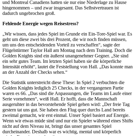
und Montreal Canadiens hatten sie nur eine Niederlage zu Hause
hingenommen – und zwar insgesamt. Das Selbstvertrauen ist
dadurch ungebrochen groß.
Fehlende Energie wegen Reisestress?
„Wir wissen, dass jedes Spiel im Grunde ein Ein-Tore-Spiel war. Es
geht um diese zwei bis drei Prozent, die wir noch finden müssen,
um uns den entscheidenden Vorteil zu verschaffen“, sagte der
Flügelstürmer Taylor Hall am Montag nach dem Training. Doch die
Golden Knights sind ein äußerst unangenehmer Gegner. „Sie sind
ein sehr gutes Team. Im letzten Spiel haben sie die körperliche
Intensität erhöht“, lautet die Feststellung von Hall. „Das konnte man
an der Anzahl der Checks sehen.“
Die Statistik unterstreicht diese These: In Spiel 2 verbuchten die
Golden Knights lediglich 25 Checks, in der vergangenen Partie
waren es 66. „Das sind die Anpassungen, die Teams im Laufe einer
Serie vornehmen“, weiß Hall. Er hofft, dass die Mannschaft
ausgeruhter in das bevorstehende Spiel gehen wird: „Der freie Tag
gestern tat uns gut. Sie haben den Flug quer durchs Land bereits
zweimal gemacht, wir erst einmal. Unser Spiel basiert auf Energie.
Wenn wir etwas müde sind und nur ein Spieler während eines Shifts
nicht auf dem Niveau ist, bringt das unser gesamtes Spiel
durcheinander. Deshalb war es wichtig, mental und körperlich