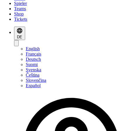
Spieler
Teams
Shop
Tickets
DE
English
Français
Deutsch
Suomi
Svenska
Čeština
Slovenčina
Español