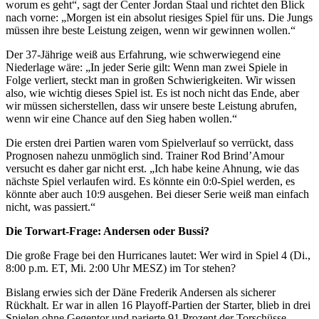
worum es geht“, sagt der Center Jordan Staal und richtet den Blick
nach vorne: „Morgen ist ein absolut riesiges Spiel für uns. Die Jungs
müssen ihre beste Leistung zeigen, wenn wir gewinnen wollen.“
Der 37-Jährige weiß aus Erfahrung, wie schwerwiegend eine
Niederlage wäre: „In jeder Serie gilt: Wenn man zwei Spiele in
Folge verliert, steckt man in großen Schwierigkeiten. Wir wissen
also, wie wichtig dieses Spiel ist. Es ist noch nicht das Ende, aber
wir müssen sicherstellen, dass wir unsere beste Leistung abrufen,
wenn wir eine Chance auf den Sieg haben wollen.“
Die ersten drei Partien waren vom Spielverlauf so verrückt, dass
Prognosen nahezu unmöglich sind. Trainer Rod Brind’Amour
versucht es daher gar nicht erst. „Ich habe keine Ahnung, wie das
nächste Spiel verlaufen wird. Es könnte ein 0:0-Spiel werden, es
könnte aber auch 10:9 ausgehen. Bei dieser Serie weiß man einfach
nicht, was passiert.“
Die Torwart-Frage: Andersen oder Bussi?
Die große Frage bei den Hurricanes lautet: Wer wird in Spiel 4 (Di.,
8:00 p.m. ET, Mi. 2:00 Uhr MESZ) im Tor stehen?
Bislang erwies sich der Däne Frederik Andersen als sicherer
Rückhalt. Er war in allen 16 Playoff-Partien der Starter, blieb in drei
Spielen ohne Gegentor und parierte 91 Prozent der Torschüsse.