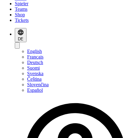
Spieler
Teams
Shop
Tickets
DE
English
Français
Deutsch
Suomi
Svenska
Čeština
Slovenčina
Español