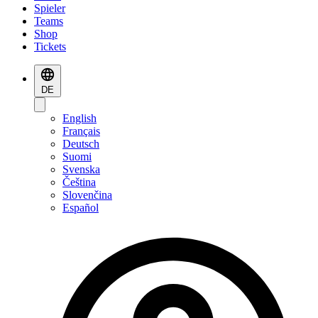
Spieler
Teams
Shop
Tickets
DE
English
Français
Deutsch
Suomi
Svenska
Čeština
Slovenčina
Español