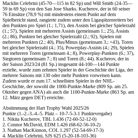
Macklin Celebrini (45-70—115 in 82 Sp) und Will Smith (24-35—
59 in 69 Sp) von den San Jose Sharks. Kucherov, der in 60 seiner
76 Einsätze (78,9 %) mit mindestens einem Punkt auf dem
Spielbericht stand, rangierte zudem unter den Ligaspitzenreitern bei
den Punkten pro Spiel (1.; 1,71), den Assists bei gleicher Spielerzahl
(1.; 57), Spielen mit mehreren Assists (gemeinsam 1.; 25), Assists
(2.; 86), Punkten bei gleicher Spielerzahl (2.; 92), Spielen mit
mehreren Punkten (2.; 40), Plus/Minus (gemeinsam 3.; +43), Toren
bei gleicher Spielerzahl (4.; 35), Powerplay-Assists (4.; 29), Spielen
mit mehreren Toren (gemeinsam 4.; 8), Powerplay-Punkten (6.; 37),
Siegtoren (gemeinsam 7.; 8) und Toren (8.; 44). Kucherov, der in
der Saison 2023/24 (81 Sp.) insgesamt 44-100—144 Punkte
erzielte, wurde zum zehnten Spieler in der Geschichte der Liga, der
mehrere Saisons mit 130 oder mehr Punkten vorweisen kann.
Zudem wurde er zum 17. schnellsten Spieler in der NHL-
Geschichte, der sowohl die 1000-Punkte-Marke (809 Sp. am 25.
Oktober gegen ANA) als auch die 1100-Punkte-Marke (863 Sp. am
12. März gegen DET) erreichte.
Abstimmung der Hart Trophy Wahl 2025/26
Punkte (1.-2.-3.-4.-5. Platz – 10-7-5-3-1 Punktevergabe)
1. Nikita Kucherov, TBL 1.436 (72-60-52-12-0)
2. Connor McDavid, EDM 1.426 (68-62-56-10-2)
3. Nathan MacKinnon, COL 1.297 (52-54-69-17-3)
4. Macklin Celebrini, SJS 625 (5-20-18-103-36)