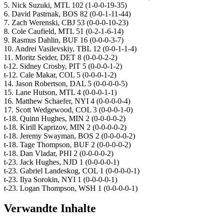
5. Nick Suzuki, MTL 102 (1-0-0-19-35)
6. David Pastrnak, BOS 82 (0-0-1-11-44)
7. Zach Werenski, CBJ 53 (0-0-0-10-23)
8. Cole Caufield, MTL 51 (0-2-1-6-14)
9. Rasmus Dahlin, BUF 16 (0-0-0-3-7)
10. Andrei Vasilevskiy, TBL 12 (0-0-1-1-4)
11. Moritz Seider, DET 8 (0-0-0-2-2)
t-12. Sidney Crosby, PIT 5 (0-0-0-1-2)
t-12. Cale Makar, COL 5 (0-0-0-1-2)
14. Jason Robertson, DAL 5 (0-0-0-0-5)
15. Lane Hutson, MTL 4 (0-0-0-1-1)
16. Matthew Schaefer, NYI 4 (0-0-0-0-4)
17. Scott Wedgewood, COL 3 (0-0-0-1-0)
t-18. Quinn Hughes, MIN 2 (0-0-0-0-2)
t-18. Kirill Kaprizov, MIN 2 (0-0-0-0-2)
t-18. Jeremy Swayman, BOS 2 (0-0-0-0-2)
t-18. Tage Thompson, BUF 2 (0-0-0-0-2)
t-18. Dan Vladar, PHI 2 (0-0-0-0-2)
t-23. Jack Hughes, NJD 1 (0-0-0-0-1)
t-23. Gabriel Landeskog, COL 1 (0-0-0-0-1)
t-23. Ilya Sorokin, NYI 1 (0-0-0-0-1)
t-23. Logan Thompson, WSH 1 (0-0-0-0-1)
Verwandte Inhalte