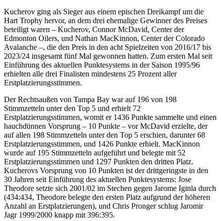
Kucherov ging als Sieger aus einem epischen Dreikampf um die
Hart Trophy hervor, an dem drei ehemalige Gewinner des Preises
beteiligt waren – Kucherov, Connor McDavid, Center der
Edmonton Oilers, und Nathan MacKinnon, Center der Colorado
Avalanche –, die den Preis in den acht Spielzeiten von 2016/17 bis
2023/24 insgesamt fünf Mal gewonnen hatten. Zum ersten Mal seit
Einführung des aktuellen Punktesystems in der Saison 1995/96
erhielten alle drei Finalisten mindestens 25 Prozent aller
Erstplatzierungsstimmen.
Der Rechtsaußen von Tampa Bay war auf 196 von 198
Stimmzetteln unter den Top 5 und erhielt 72
Erstplatzierungsstimmen, womit er 1436 Punkte sammelte und einen
hauchdünnen Vorsprung – 10 Punkte – vor McDavid erzielte, der
auf allen 198 Stimmzetteln unter den Top 5 erschien, darunter 68
Erstplatzierungsstimmen, und 1426 Punkte erhielt. MacKinnon
wurde auf 195 Stimmzetteln aufgeführt und belegte mit 52
Erstplatzierungsstimmen und 1297 Punkten den dritten Platz.
Kucherovs Vorsprung von 10 Punkten ist der drittgeringste in den
30 Jahren seit Einführung des aktuellen Punktesystems: Jose
Theodore setzte sich 2001/02 im Stechen gegen Jarome Iginla durch
(434:434, Theodore belegte den ersten Platz aufgrund der höheren
Anzahl an Erstplatzierungen), und Chris Pronger schlug Jaromir
Jagr 1999/2000 knapp mit 396:395.