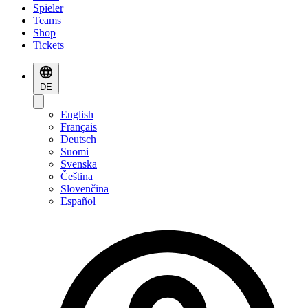
Spieler
Teams
Shop
Tickets
DE
English
Français
Deutsch
Suomi
Svenska
Čeština
Slovenčina
Español