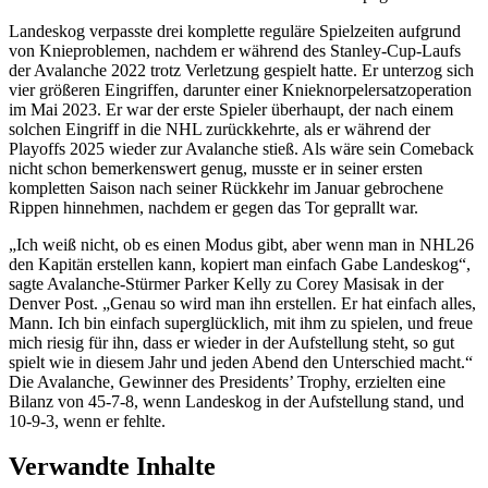
Landeskog verpasste drei komplette reguläre Spielzeiten aufgrund
von Knieproblemen, nachdem er während des Stanley-Cup-Laufs
der Avalanche 2022 trotz Verletzung gespielt hatte. Er unterzog sich
vier größeren Eingriffen, darunter einer Knieknorpelersatzoperation
im Mai 2023. Er war der erste Spieler überhaupt, der nach einem
solchen Eingriff in die NHL zurückkehrte, als er während der
Playoffs 2025 wieder zur Avalanche stieß. Als wäre sein Comeback
nicht schon bemerkenswert genug, musste er in seiner ersten
kompletten Saison nach seiner Rückkehr im Januar gebrochene
Rippen hinnehmen, nachdem er gegen das Tor geprallt war.
„Ich weiß nicht, ob es einen Modus gibt, aber wenn man in NHL26
den Kapitän erstellen kann, kopiert man einfach Gabe Landeskog“,
sagte Avalanche-Stürmer Parker Kelly zu Corey Masisak in der
Denver Post. „Genau so wird man ihn erstellen. Er hat einfach alles,
Mann. Ich bin einfach superglücklich, mit ihm zu spielen, und freue
mich riesig für ihn, dass er wieder in der Aufstellung steht, so gut
spielt wie in diesem Jahr und jeden Abend den Unterschied macht.“
Die Avalanche, Gewinner des Presidents’ Trophy, erzielten eine
Bilanz von 45-7-8, wenn Landeskog in der Aufstellung stand, und
10-9-3, wenn er fehlte.
Verwandte Inhalte