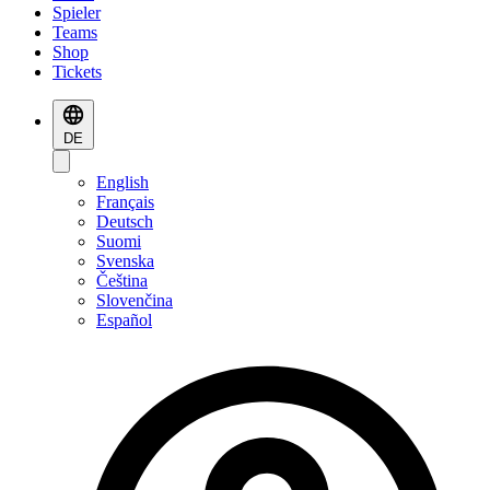
Spieler
Teams
Shop
Tickets
DE
English
Français
Deutsch
Suomi
Svenska
Čeština
Slovenčina
Español