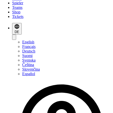
Spieler
Teams
Shop
Tickets
DE
English
Français
Deutsch
Suomi
Svenska
Čeština
Slovenčina
Español