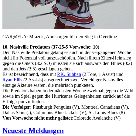
Play
Video
CAR@FLA: Mrazek, Aho sorgen für den Sieg in Overtime
10. Nashville Predators (37-25-5 Vorwoche: 10)
Den Nashville Predators gelang es auch in der vergangenen Woche
nicht ihr Potenzial voll auszuschöpfen. Nach ihrem Zitter-Heimsieg
gegen die Oilers (3:2 SO) mussten sie sich auswärts den Blues (0:2)
und den Jets (3:5) geschlagen geben.
Es ist bezeichnend, dass mit
P.K. Subban
(2 Tore, 1 Assist) und
Ryan Ellis
(2 Assists) ausgerechnet zwei Verteidiger Nashvilles
einzige Akteure waren, die mehrfach punkteten.
Die Predators haben in der nächsten Woche zweimal gegen die Wild
sowie im Spiel gegen die Hurricanes Gelegenheiten zurück auf die
Erfolgsspur zu finden.
Die Verfolger:
Pittsburgh Penguins (V), Montreal Canadiens (V),
Dallas Stars (-), Columbus Blue Jackets (V), St. Louis Blues (8)
Von Vorwoche nicht mehr gelistet:
Colorado Avalanche (V)
Neueste Meldungen