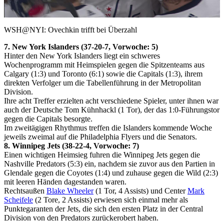
Video
WSH@NYI: Ovechkin trifft bei Überzahl
7. New York Islanders (37-20-7, Vorwoche: 5)
Hinter den New York Islanders liegt ein schweres
Wochenprogramm mit Heimspielen gegen die Spitzenteams aus
Calgary (1:3) und Toronto (6:1) sowie die Capitals (1:3), ihrem
direkten Verfolger um die Tabellenführung in der Metropolitan
Division.
Ihre acht Treffer erzielten acht verschiedene Spieler, unter ihnen war
auch der Deutsche Tom Kühnhackl (1 Tor), der das 1:0-Führungstor
gegen die Capitals besorgte.
Im zweitägigen Rhythmus treffen die Islanders kommende Woche
jeweils zweimal auf die Philadelphia Flyers und die Senators.
8. Winnipeg Jets (38-22-4, Vorwoche: 7)
Einen wichtigen Heimsieg fuhren die Winnipeg Jets gegen die
Nashville Predators (5:3) ein, nachdem sie zuvor aus den Partien in
Glendale gegen die Coyotes (1:4) und zuhause gegen die Wild (2:3)
mit leeren Händen dagestanden waren.
Rechtsaußen
Blake Wheeler
(1 Tor, 4 Assists) und Center
Mark
Scheifele
(2 Tore, 2 Assists) erwiesen sich einmal mehr als
Punktegaranten der Jets, die sich den ersten Platz in der Central
Division von den Predators zurückerobert haben.