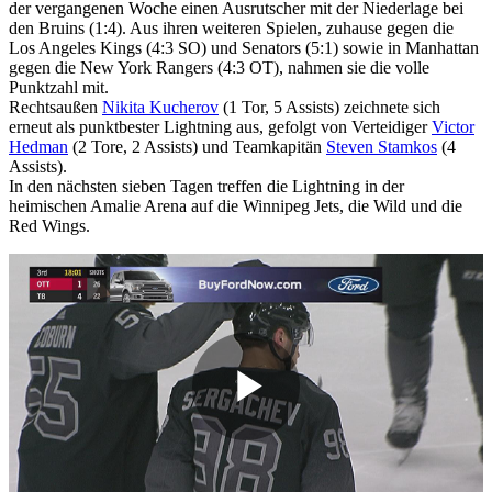
der vergangenen Woche einen Ausrutscher mit der Niederlage bei
den Bruins (1:4). Aus ihren weiteren Spielen, zuhause gegen die
Los Angeles Kings (4:3 SO) und Senators (5:1) sowie in Manhattan
gegen die New York Rangers (4:3 OT), nahmen sie die volle
Punktzahl mit.
Rechtsaußen
Nikita Kucherov
(1 Tor, 5 Assists) zeichnete sich
erneut als punktbester Lightning aus, gefolgt von Verteidiger
Victor
Hedman
(2 Tore, 2 Assists) und Teamkapitän
Steven Stamkos
(4
Assists).
In den nächsten sieben Tagen treffen die Lightning in der
heimischen Amalie Arena auf die Winnipeg Jets, die Wild und die
Red Wings.
Play