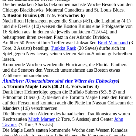
Die heimstarken Sharks bekommen nächste Woche Besuch von den
Chicago Blackhawks, Montreal Canadiens und St. Louis Blues.
4. Boston Bruins (39-17-9, Vorwoche: 6)
Nach ihren Heimsiegen gegen die Sharks (4:1), die Lightning (4:1)
und die Devils (1:0) weisen die Boston Bruins eine Erfolgsserie von
16 Spielen aus, in denen sie jeweils punkteten (12-0-4), und
behaupteten ihren zweiten Platz in der Atlantic Division.
An über 50 Prozent ihrer Treffer war Linksaußen
Brad Marchand
(3
Tore, 2 Assists) beteiligt.
Tuukka Rask
(20 Saves) durfte sich im
Spiel gegen New Jersey seinen vierten Saison-Shutout gutschreiben
lassen.
Kommende Wochen werden die Hurricanes, die Florida Panthers
und die Senators den Versuch unternehmen aus Boston etwas
Zählbares mitzunehmen.
Ähnliches: [Unterzahltore sind eine Würze des Eishockeys
]
5. Toronto Maple Leafs (40-21-4, Vorwoche: 4)
Dank ihrer Heimerfolge gegen die Buffalo Sabres (5:3, 5:2) und
Edmonton Oilers (6:2) bleiben die Toronto Maple Leafs den Bruins
auf den Fersen und konnten auch die Pleite im Nassau Coliseum der
Islanders (1:6) verschmerzen.
Die überragenden Akteure des kanadischen Traditionsteams waren
Rechtsaußen
Mitch Marner
(2 Tore, 5 Assists) und Center
John
Tavares
(3 Tore, 3 Assists).
Die Maple Leafs statten kommende Woche dem Westen Kanadas
einen Besuch ab, wo sie auf die Flames, die Vancouver Canucks