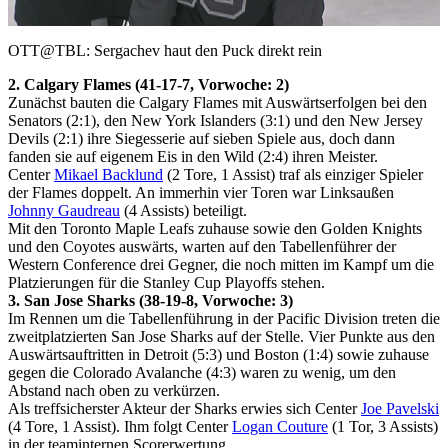
Video
OTT@TBL: Sergachev haut den Puck direkt rein
2. Calgary Flames (41-17-7, Vorwoche: 2)
Zunächst bauten die Calgary Flames mit Auswärtserfolgen bei den
Senators (2:1), den New York Islanders (3:1) und den New Jersey
Devils (2:1) ihre Siegesserie auf sieben Spiele aus, doch dann
fanden sie auf eigenem Eis in den Wild (2:4) ihren Meister.
Center
Mikael Backlund
(2 Tore, 1 Assist) traf als einziger Spieler
der Flames doppelt. An immerhin vier Toren war Linksaußen
Johnny Gaudreau
(4 Assists) beteiligt.
Mit den Toronto Maple Leafs zuhause sowie den Golden Knights
und den Coyotes auswärts, warten auf den Tabellenführer der
Western Conference drei Gegner, die noch mitten im Kampf um die
Platzierungen für die Stanley Cup Playoffs stehen.
3. San Jose Sharks (38-19-8, Vorwoche: 3)
Im Rennen um die Tabellenführung in der Pacific Division treten die
zweitplatzierten San Jose Sharks auf der Stelle. Vier Punkte aus den
Auswärtsauftritten in Detroit (5:3) und Boston (1:4) sowie zuhause
gegen die Colorado Avalanche (4:3) waren zu wenig, um den
Abstand nach oben zu verkürzen.
Als treffsicherster Akteur der Sharks erwies sich Center
Joe Pavelski
(4 Tore, 1 Assist). Ihm folgt Center
Logan Couture
(1 Tor, 3 Assists)
in der teaminternen Scorerwertung.