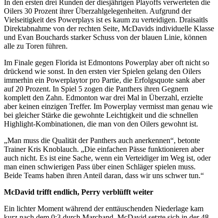
In den ersten drei Runden der diesjährigen Playoffs verwerteten die
Oilers 30 Prozent ihrer Überzahlgelegenheiten. Aufgrund der
Vielseitigkeit des Powerplays ist es kaum zu verteidigen. Draisaitls
Direktabnahme von der rechten Seite, McDavids individuelle Klasse
und Evan Bouchards starker Schuss von der blauen Linie, können
alle zu Toren führen.
Im Finale gegen Florida ist Edmontons Powerplay aber oft nicht so
drückend wie sonst. In den ersten vier Spielen gelang den Oilers
immerhin ein Powerplaytor pro Partie, die Erfolgsquote sank aber
auf 20 Prozent. In Spiel 5 zogen die Panthers ihren Gegnern
komplett den Zahn. Edmonton war drei Mal in Überzahl, erzielte
aber keinen einzigen Treffer. Im Powerplay vermisst man genau wie
bei gleicher Stärke die gewohnte Leichtigkeit und die schnellen
Highlight-Kombinationen, die man von den Oilers gewohnt ist.
„Man muss die Qualität der Panthers auch anerkennen“, betonte
Trainer Kris Knoblauch. „Die einfachen Pässe funktionieren aber
auch nicht. Es ist eine Sache, wenn ein Verteidiger im Weg ist, oder
man einen schwierigen Pass über einen Schläger spielen muss.
Beide Teams haben ihren Anteil daran, dass wir uns schwer tun.“
McDavid trifft endlich, Perry verblüfft weiter
Ein lichter Moment während der enttäuschenden Niederlage kam
kurz nach dem 0:3 durch Marchand. McDavid setzte sich in der 48.