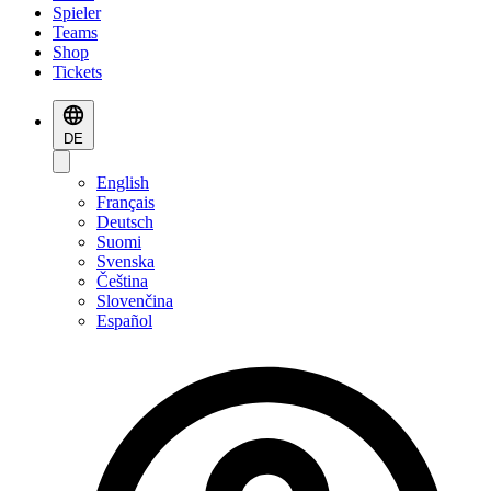
Spieler
Teams
Shop
Tickets
DE
English
Français
Deutsch
Suomi
Svenska
Čeština
Slovenčina
Español