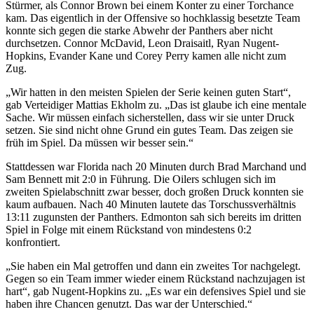
Stürmer, als Connor Brown bei einem Konter zu einer Torchance
kam. Das eigentlich in der Offensive so hochklassig besetzte Team
konnte sich gegen die starke Abwehr der Panthers aber nicht
durchsetzen. Connor McDavid, Leon Draisaitl, Ryan Nugent-
Hopkins, Evander Kane und Corey Perry kamen alle nicht zum
Zug.
„Wir hatten in den meisten Spielen der Serie keinen guten Start“,
gab Verteidiger Mattias Ekholm zu. „Das ist glaube ich eine mentale
Sache. Wir müssen einfach sicherstellen, dass wir sie unter Druck
setzen. Sie sind nicht ohne Grund ein gutes Team. Das zeigen sie
früh im Spiel. Da müssen wir besser sein.“
Stattdessen war Florida nach 20 Minuten durch Brad Marchand und
Sam Bennett mit 2:0 in Führung. Die Oilers schlugen sich im
zweiten Spielabschnitt zwar besser, doch großen Druck konnten sie
kaum aufbauen. Nach 40 Minuten lautete das Torschussverhältnis
13:11 zugunsten der Panthers. Edmonton sah sich bereits im dritten
Spiel in Folge mit einem Rückstand von mindestens 0:2
konfrontiert.
„Sie haben ein Mal getroffen und dann ein zweites Tor nachgelegt.
Gegen so ein Team immer wieder einem Rückstand nachzujagen ist
hart“, gab Nugent-Hopkins zu. „Es war ein defensives Spiel und sie
haben ihre Chancen genutzt. Das war der Unterschied.“