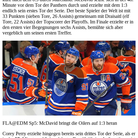
Minute vor dem Tor der Panthers durch und erzielte mit dem 1:3
endlich sein erstes Tor der Serie. Der beste Spieler der Welt ist mit
33 Punkten (sieben Tore, 26 Assists) gemeinsam mit Draisaitl (elf
Tore, 22 Assists) der Topscorer der Playoffs. Im Finale erzielte er in
den ersten vier Begegnungen sechs Assists, bemühte sich aber
vergeblich um seinen ersten Treffer.
Play
Video
FLA@EDM Sp5: McDavid bringt die Oilers auf 1:3 heran
Corey Perry erzielte hingegen bereits sein drittes Tor der Serie, als er