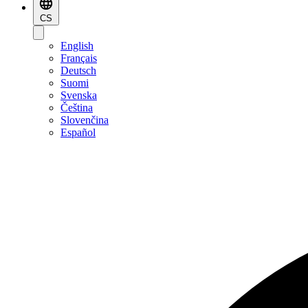
CS
English
Français
Deutsch
Suomi
Svenska
Čeština
Slovenčina
Español