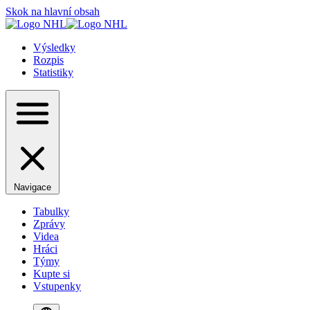
Skok na hlavní obsah
Výsledky
Rozpis
Statistiky
Navigace
Tabulky
Zprávy
Videa
Hráci
Týmy
Kupte si
Vstupenky