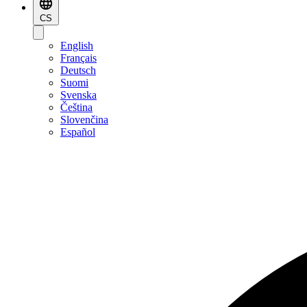
CS
English
Français
Deutsch
Suomi
Svenska
Čeština
Slovenčina
Español