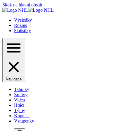
Skok na hlavní obsah
Výsledky
Rozpis
Statistiky
Navigace
Tabulky
Zprávy
Videa
Hráci
Týmy
Kupte si
Vstupenky