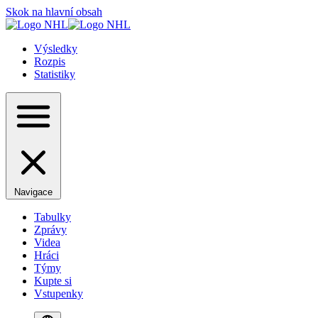
Skok na hlavní obsah
Výsledky
Rozpis
Statistiky
Navigace
Tabulky
Zprávy
Videa
Hráci
Týmy
Kupte si
Vstupenky