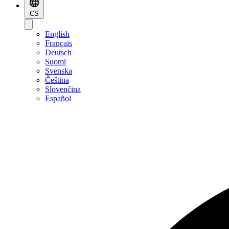
CS
English
Français
Deutsch
Suomi
Svenska
Čeština
Slovenčina
Español