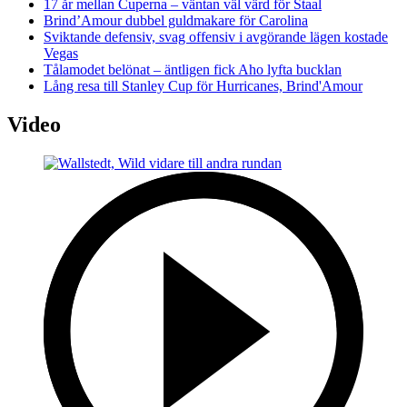
17 år mellan Cuperna – väntan väl värd för Staal
Brind’Amour dubbel guldmakare för Carolina
Sviktande defensiv, svag offensiv i avgörande lägen kostade
Vegas
Tålamodet belönat – äntligen fick Aho lyfta bucklan
Lång resa till Stanley Cup för Hurricanes, Brind'Amour
Video