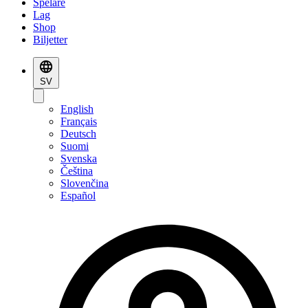
Spelare
Lag
Shop
Biljetter
SV
English
Français
Deutsch
Suomi
Svenska
Čeština
Slovenčina
Español