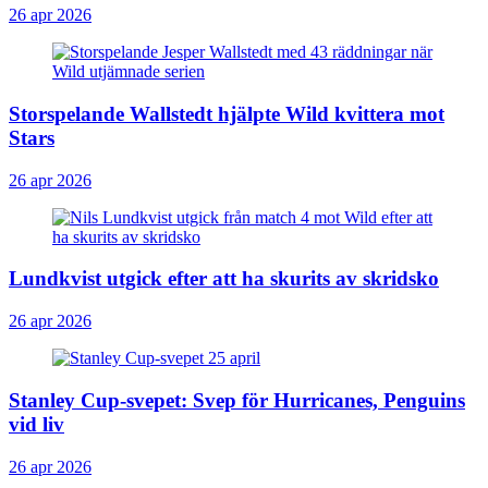
26 apr 2026
Storspelande Wallstedt hjälpte Wild kvittera mot
Stars
26 apr 2026
Lundkvist utgick efter att ha skurits av skridsko
26 apr 2026
Stanley Cup-svepet: Svep för Hurricanes, Penguins
vid liv
26 apr 2026