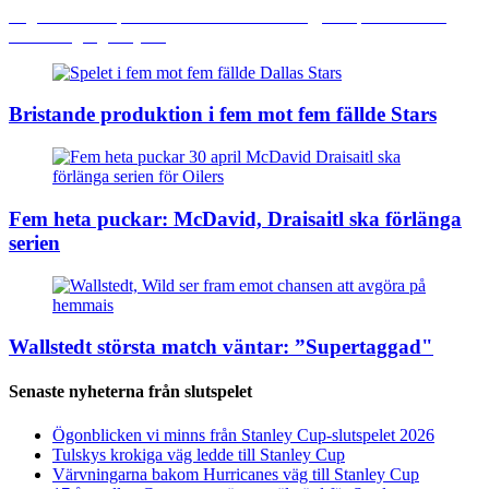
Legendaren tar plats i Torontos klubbledning, slutspelsserierna i
andra omgången synas
Bristande produktion i fem mot fem fällde Stars
Fem heta puckar: McDavid, Draisaitl ska förlänga
serien
Wallstedt största match väntar: ”Supertaggad"
Senaste nyheterna från slutspelet
Ögonblicken vi minns från Stanley Cup-slutspelet 2026
Tulskys krokiga väg ledde till Stanley Cup
Värvningarna bakom Hurricanes väg till Stanley Cup