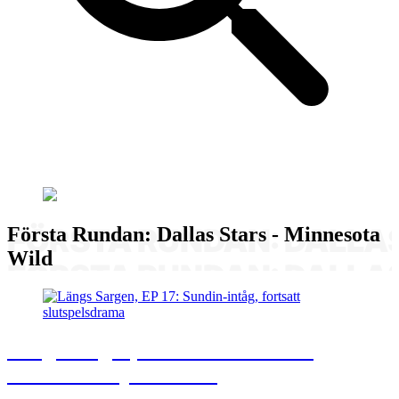
Första Rundan: Dallas Stars - Minnesota
Wild
Längs Sargen, EP 17: Sundin-intåg,
fortsatt slutspelsdrama