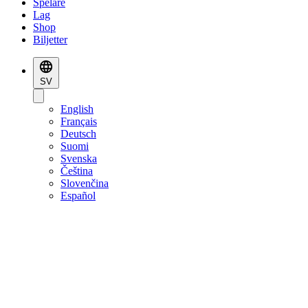
Spelare
Lag
Shop
Biljetter
SV
English
Français
Deutsch
Suomi
Svenska
Čeština
Slovenčina
Español