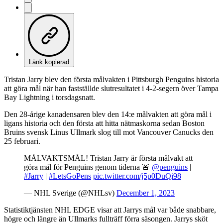
Länk kopierad
Tristan Jarry blev den första målvakten i Pittsburgh Penguins historia
att göra mål när han fastställde slutresultatet i 4-2-segern över Tampa
Bay Lightning i torsdagsnatt.
Den 28-årige kanadensaren blev den 14:e målvakten att göra mål i
ligans historia och den första att hitta nätmaskorna sedan Boston
Bruins svensk Linus Ullmark slog till mot Vancouver Canucks den
25 februari.
MÅLVAKTSMÅL! Tristan Jarry är första målvakt att
göra mål för Penguins genom tiderna 🚨
@penguins
|
#Jarry
|
#LetsGoPens
pic.twitter.com/j5p0DuQi98
— NHL Sverige (@NHLsv)
December 1, 2023
Statistiktjänsten NHL EDGE visar att Jarrys mål var både snabbare,
högre och längre än Ullmarks fullträff förra säsongen. Jarrys sköt