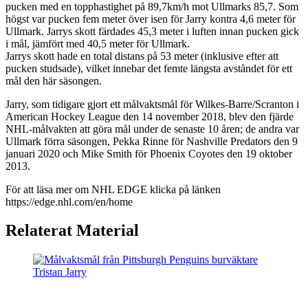
pucken med en topphastighet på 89,7km/h mot Ullmarks 85,7. Som
högst var pucken fem meter över isen för Jarry kontra 4,6 meter för
Ullmark. Jarrys skott färdades 45,3 meter i luften innan pucken gick
i mål, jämfört med 40,5 meter för Ullmark.
Jarrys skott hade en total distans på 53 meter (inklusive efter att
pucken studsade), vilket innebar det femte längsta avståndet för ett
mål den här säsongen.
Jarry, som tidigare gjort ett målvaktsmål för Wilkes-Barre/Scranton i
American Hockey League den 14 november 2018, blev den fjärde
NHL-målvakten att göra mål under de senaste 10 åren; de andra var
Ullmark förra säsongen, Pekka Rinne för Nashville Predators den 9
januari 2020 och Mike Smith för Phoenix Coyotes den 19 oktober
2013.
För att läsa mer om NHL EDGE klicka på länken
https://edge.nhl.com/en/home
Relaterat Material