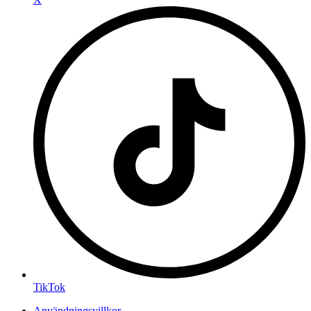
TikTok
Användningsvillkor