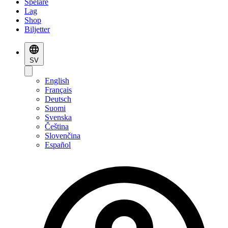
Spelare
Lag
Shop
Biljetter
SV
English
Français
Deutsch
Suomi
Svenska
Čeština
Slovenčina
Español