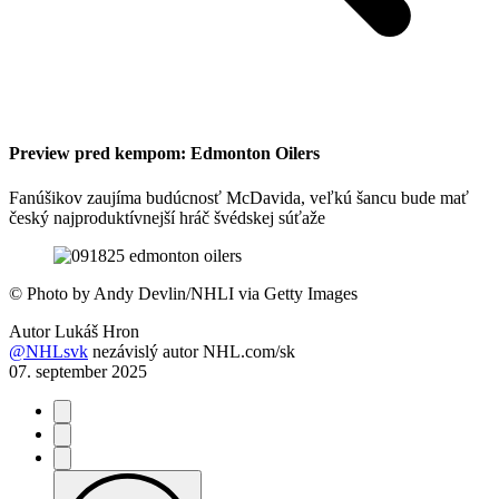
Preview pred kempom: Edmonton Oilers
Fanúšikov zaujíma budúcnosť McDavida, veľkú šancu bude mať
český najproduktívnejší hráč švédskej súťaže
©
Photo by Andy Devlin/NHLI via Getty Images
Autor
Lukáš Hron
@NHLsvk
nezávislý autor NHL.com/sk
07. september 2025