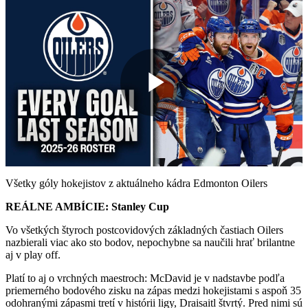
Play
Video
Všetky góly hokejistov z aktuálneho kádra Edmonton Oilers
REÁLNE AMBÍCIE: Stanley Cup
Vo všetkých štyroch postcovidových základných častiach Oilers
nazbierali viac ako sto bodov, nepochybne sa naučili hrať brilantne
aj v play off.
Platí to aj o vrchných maestroch: McDavid je v nadstavbe podľa
priemerného bodového zisku na zápas medzi hokejistami s aspoň 35
odohranými zápasmi tretí v histórii ligy, Draisaitl štvrtý. Pred nimi sú