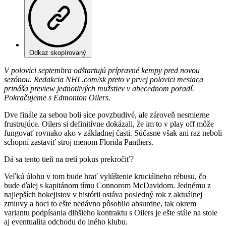
Odkaz skopírovaný
V polovici septembra odštartujú prípravné kempy pred novou
sezónou. Redakcia NHL.com/sk preto v prvej polovici mesiaca
prináša preview jednotlivých mužstiev v abecednom poradí.
Pokračujeme s Edmonton Oilers.
Dve finále za sebou boli síce povzbudivé, ale zároveň nesmierne
frustrujúce. Oilers si definitívne dokázali, že im to v play off môže
fungovať rovnako ako v základnej časti. Súčasne však ani raz neboli
schopní zastaviť stroj menom Florida Panthers.
Dá sa tento tieň na tretí pokus prekročiť?
Veľkú úlohu v tom bude hrať vylúštenie kruciálneho rébusu, čo
bude ďalej s kapitánom tímu Connorom McDavidom. Jednému z
najlepších hokejistov v histórii ostáva posledný rok z aktuálnej
zmluvy a hoci to ešte nedávno pôsobilo absurdne, tak okrem
variantu podpísania dlhšieho kontraktu s Oilers je ešte stále na stole
aj eventualita odchodu do iného klubu.