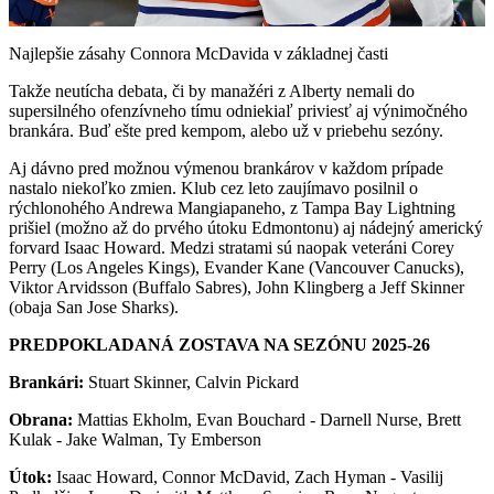
Video
Najlepšie zásahy Connora McDavida v základnej časti
Takže neutícha debata, či by manažéri z Alberty nemali do
supersilného ofenzívneho tímu odniekiaľ priviesť aj výnimočného
brankára. Buď ešte pred kempom, alebo už v priebehu sezóny.
Aj dávno pred možnou výmenou brankárov v každom prípade
nastalo niekoľko zmien. Klub cez leto zaujímavo posilnil o
rýchlonohého Andrewa Mangiapaneho, z Tampa Bay Lightning
prišiel (možno až do prvého útoku Edmontonu) aj nádejný americký
forvard Isaac Howard. Medzi stratami sú naopak veteráni Corey
Perry (Los Angeles Kings), Evander Kane (Vancouver Canucks),
Viktor Arvidsson (Buffalo Sabres), John Klingberg a Jeff Skinner
(obaja San Jose Sharks).
PREDPOKLADANÁ ZOSTAVA NA SEZÓNU 2025-26
Brankári:
Stuart Skinner, Calvin Pickard
Obrana:
Mattias Ekholm, Evan Bouchard - Darnell Nurse, Brett
Kulak - Jake Walman, Ty Emberson
Útok:
Isaac Howard, Connor McDavid, Zach Hyman - Vasilij