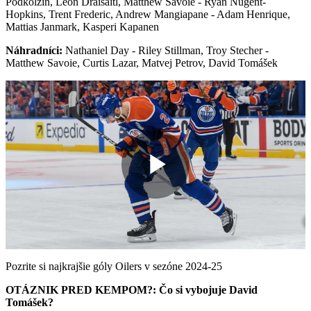
Podkolžin, Leon Draisaitl, Matthew Savoie - Ryan Nugent-
Hopkins, Trent Frederic, Andrew Mangiapane - Adam Henrique,
Mattias Janmark, Kasperi Kapanen
Náhradníci:
Nathaniel Day - Riley Stillman, Troy Stecher -
Matthew Savoie, Curtis Lazar, Matvej Petrov, David Tomášek
Play
Video
Pozrite si najkrajšie góly Oilers v sezóne 2024-25
OTÁZNIK PRED KEMPOM?: Čo si vybojuje David
Tomášek?