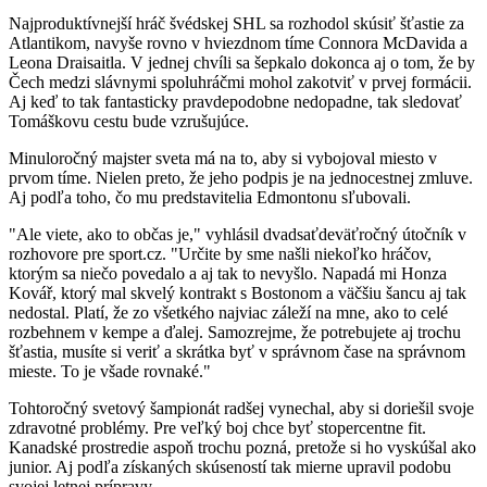
Najproduktívnejší hráč švédskej SHL sa rozhodol skúsiť šťastie za
Atlantikom, navyše rovno v hviezdnom tíme Connora McDavida a
Leona Draisaitla. V jednej chvíli sa šepkalo dokonca aj o tom, že by
Čech medzi slávnymi spoluhráčmi mohol zakotviť v prvej formácii.
Aj keď to tak fantasticky pravdepodobne nedopadne, tak sledovať
Tomáškovu cestu bude vzrušujúce.
Minuloročný majster sveta má na to, aby si vybojoval miesto v
prvom tíme. Nielen preto, že jeho podpis je na jednocestnej zmluve.
Aj podľa toho, čo mu predstavitelia Edmontonu sľubovali.
"Ale viete, ako to občas je," vyhlásil dvadsaťdeväťročný útočník v
rozhovore pre sport.cz. "Určite by sme našli niekoľko hráčov,
ktorým sa niečo povedalo a aj tak to nevyšlo. Napadá mi Honza
Kovář, ktorý mal skvelý kontrakt s Bostonom a väčšiu šancu aj tak
nedostal. Platí, že zo všetkého najviac záleží na mne, ako to celé
rozbehnem v kempe a ďalej. Samozrejme, že potrebujete aj trochu
šťastia, musíte si veriť a skrátka byť v správnom čase na správnom
mieste. To je všade rovnaké."
Tohtoročný svetový šampionát radšej vynechal, aby si doriešil svoje
zdravotné problémy. Pre veľký boj chce byť stopercentne fit.
Kanadské prostredie aspoň trochu pozná, pretože si ho vyskúšal ako
junior. Aj podľa získaných skúseností tak mierne upravil podobu
svojej letnej prípravy.