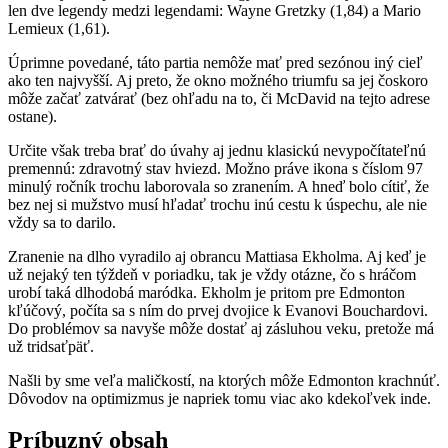
len dve legendy medzi legendami: Wayne Gretzky (1,84) a Mario
Lemieux (1,61).
Úprimne povedané, táto partia nemôže mať pred sezónou iný cieľ
ako ten najvyšší. Aj preto, že okno možného triumfu sa jej čoskoro
môže začať zatvárať (bez ohľadu na to, či McDavid na tejto adrese
ostane).
Určite však treba brať do úvahy aj jednu klasickú nevypočítateľnú
premennú: zdravotný stav hviezd. Možno práve ikona s číslom 97
minulý ročník trochu laborovala so zranením. A hneď bolo cítiť, že
bez nej si mužstvo musí hľadať trochu inú cestu k úspechu, ale nie
vždy sa to darilo.
Zranenie na dlho vyradilo aj obrancu Mattiasa Ekholma. Aj keď je
už nejaký ten týždeň v poriadku, tak je vždy otázne, čo s hráčom
urobí taká dlhodobá maródka. Ekholm je pritom pre Edmonton
kľúčový, počíta sa s ním do prvej dvojice k Evanovi Bouchardovi.
Do problémov sa navyše môže dostať aj zásluhou veku, pretože má
už tridsaťpäť.
Našli by sme veľa maličkostí, na ktorých môže Edmonton krachnúť.
Dôvodov na optimizmus je napriek tomu viac ako kdekoľvek inde.
Príbuzný obsah