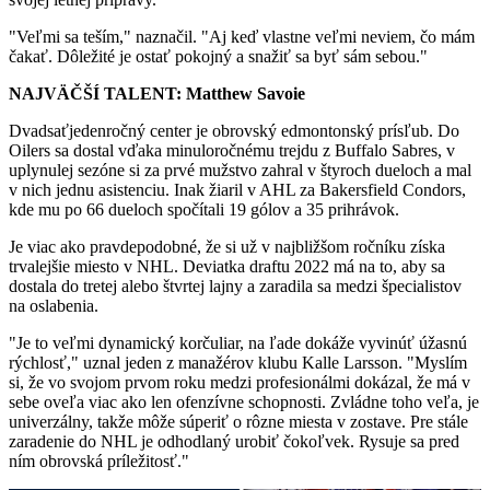
"Veľmi sa teším," naznačil. "Aj keď vlastne veľmi neviem, čo mám
čakať. Dôležité je ostať pokojný a snažiť sa byť sám sebou."
NAJVÄČŠÍ TALENT: Matthew Savoie
Dvadsaťjedenročný center je obrovský edmontonský prísľub. Do
Oilers sa dostal vďaka minuloročnému trejdu z Buffalo Sabres, v
uplynulej sezóne si za prvé mužstvo zahral v štyroch dueloch a mal
v nich jednu asistenciu. Inak žiaril v AHL za Bakersfield Condors,
kde mu po 66 dueloch spočítali 19 gólov a 35 prihrávok.
Je viac ako pravdepodobné, že si už v najbližšom ročníku získa
trvalejšie miesto v NHL. Deviatka draftu 2022 má na to, aby sa
dostala do tretej alebo štvrtej lajny a zaradila sa medzi špecialistov
na oslabenia.
"Je to veľmi dynamický korčuliar, na ľade dokáže vyvinúť úžasnú
rýchlosť," uznal jeden z manažérov klubu Kalle Larsson. "Myslím
si, že vo svojom prvom roku medzi profesionálmi dokázal, že má v
sebe oveľa viac ako len ofenzívne schopnosti. Zvládne toho veľa, je
univerzálny, takže môže súperiť o rôzne miesta v zostave. Pre stále
zaradenie do NHL je odhodlaný urobiť čokoľvek. Rysuje sa pred
ním obrovská príležitosť."