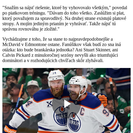
"Snažím sa nájsť riešenie, ktoré by vyhovovalo všetkým," povedal
po piatkovom tréningu. "Dávam do toho všetko. Zaslúžim si plat,
ktorý považujem za spravodlivý. Na druhej strane existujú platové
stropy. A mojím jediným prianím je vyhrávať. Takže nájsť tú
správnu rovnováhu je zložité."
Vychádzajme z toho, že sa stane to najpravdepodobnejšie a
McDavid v Edmontone ostane. Fanúšikov však budí zo sna iná
otázka: kto bude brankárska jednotka? Ani Stuart Skinner, ani
Calvin Pickard z minuloročnej sezóny nevyšli ako triumfujúci
dominátori a v rozhodujúcich chvíľach skôr zlyhávali.
Play