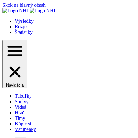
Skok na hlavný obsah
Výsledky
Rozpis
Štatistiky
Navigácia
Tabuľky
Správy
Videá
Hráči
Tímy
Kúpte si
Vstupenky