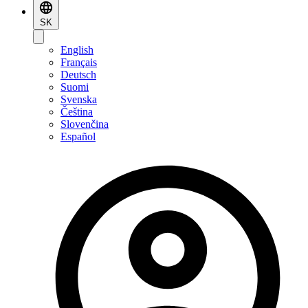
SK
English
Français
Deutsch
Suomi
Svenska
Čeština
Slovenčina
Español