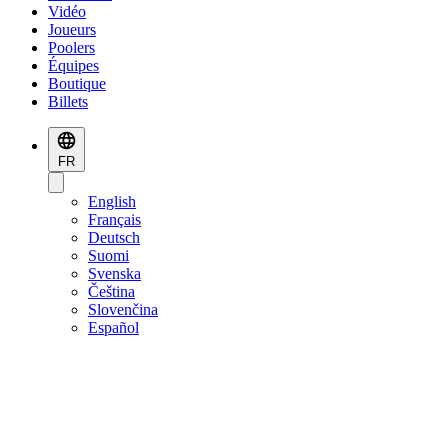
Vidéo
Joueurs
Poolers
Équipes
Boutique
Billets
FR
English
Français
Deutsch
Suomi
Svenska
Čeština
Slovenčina
Español