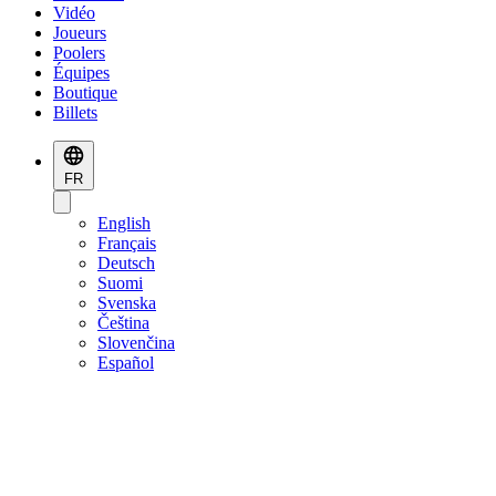
Vidéo
Joueurs
Poolers
Équipes
Boutique
Billets
FR
English
Français
Deutsch
Suomi
Svenska
Čeština
Slovenčina
Español