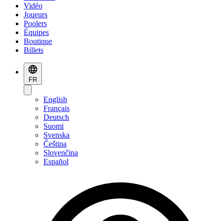
Vidéo
Joueurs
Poolers
Équipes
Boutique
Billets
FR
English
Français
Deutsch
Suomi
Svenska
Čeština
Slovenčina
Español