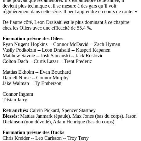
Il ne pouvait que les améliorer. Il s’est amélioré cette année, il
devient plus technique et il se mesure à des gars qu’il voit
régulièrement dans cette série. Il peut apprendre en cours de route. »
De l’autre côté, Leon Draisaitl est le plus dominant à ce chapitre
chez les Oilers avec une efficacité de 55,4 %.
Formation prévue des Oilers
Ryan Nugent-Hopkins -- Connor McDavid -- Zach Hyman
Vasily Podkolzin -- Leon Draisaitl -- Kasperi Kapanen
Matthew Savoie -- Josh Samanski -- Jack Roslovic
Colton Dach -- Curtis Lazar -- Trent Frederic
Mattias Ekholm -- Evan Bouchard
Darnell Nurse -- Connor Murphy
Jake Walman -- Ty Emberson
Connor Ingram
Tristan Jarry
Retranchés:
Calvin Pickard, Spencer Stastney
Blessés:
Mattias Janmark (épaule), Max Jones (bas du corps), Jason
Dickinson (non dévoilé), Adam Henrique (bas du corps)
Formation prévue des Ducks
Chris Kreider -- Leo Carlsson -- Troy Terry