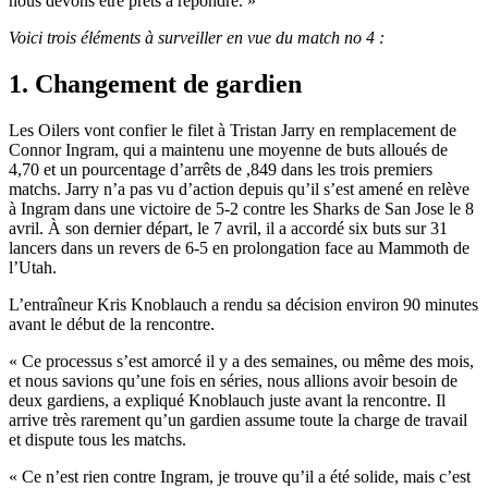
nous devons être prêts à répondre. »
Voici trois éléments à surveiller en vue du match no 4 :
1. Changement de gardien
Les Oilers vont confier le filet à Tristan Jarry en remplacement de
Connor Ingram, qui a maintenu une moyenne de buts alloués de
4,70 et un pourcentage d’arrêts de ,849 dans les trois premiers
matchs. Jarry n’a pas vu d’action depuis qu’il s’est amené en relève
à Ingram dans une victoire de 5-2 contre les Sharks de San Jose le 8
avril. À son dernier départ, le 7 avril, il a accordé six buts sur 31
lancers dans un revers de 6-5 en prolongation face au Mammoth de
l’Utah.
L’entraîneur Kris Knoblauch a rendu sa décision environ 90 minutes
avant le début de la rencontre.
« Ce processus s’est amorcé il y a des semaines, ou même des mois,
et nous savions qu’une fois en séries, nous allions avoir besoin de
deux gardiens, a expliqué Knoblauch juste avant la rencontre. Il
arrive très rarement qu’un gardien assume toute la charge de travail
et dispute tous les matchs.
« Ce n’est rien contre Ingram, je trouve qu’il a été solide, mais c’est