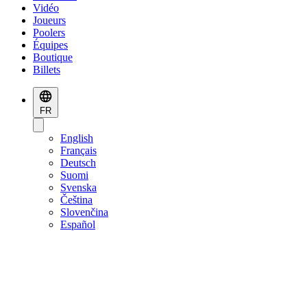
Vidéo
Joueurs
Poolers
Équipes
Boutique
Billets
FR
English
Français
Deutsch
Suomi
Svenska
Čeština
Slovenčina
Español