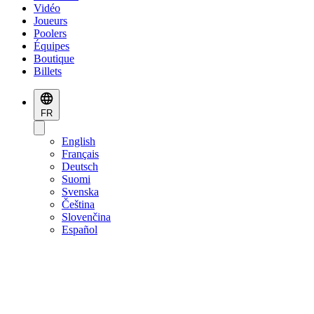
Vidéo
Joueurs
Poolers
Équipes
Boutique
Billets
FR
English
Français
Deutsch
Suomi
Svenska
Čeština
Slovenčina
Español