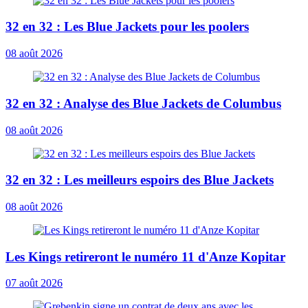
32 en 32 : Les Blue Jackets pour les poolers
08 août 2026
32 en 32 : Analyse des Blue Jackets de Columbus
08 août 2026
32 en 32 : Les meilleurs espoirs des Blue Jackets
08 août 2026
Les Kings retireront le numéro 11 d'Anze Kopitar
07 août 2026