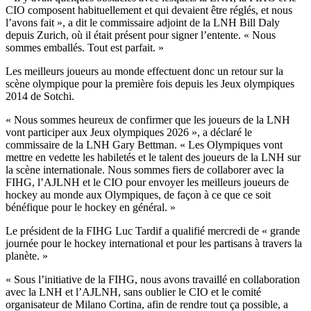
CIO composent habituellement et qui devaient être réglés, et nous
l’avons fait », a dit le commissaire adjoint de la LNH Bill Daly
depuis Zurich, où il était présent pour signer l’entente. « Nous
sommes emballés. Tout est parfait. »
Les meilleurs joueurs au monde effectuent donc un retour sur la
scène olympique pour la première fois depuis les Jeux olympiques
2014 de Sotchi.
« Nous sommes heureux de confirmer que les joueurs de la LNH
vont participer aux Jeux olympiques 2026 », a déclaré le
commissaire de la LNH Gary Bettman. « Les Olympiques vont
mettre en vedette les habiletés et le talent des joueurs de la LNH sur
la scène internationale. Nous sommes fiers de collaborer avec la
FIHG, l’AJLNH et le CIO pour envoyer les meilleurs joueurs de
hockey au monde aux Olympiques, de façon à ce que ce soit
bénéfique pour le hockey en général. »
Le président de la FIHG Luc Tardif a qualifié mercredi de « grande
journée pour le hockey international et pour les partisans à travers la
planète. »
« Sous l’initiative de la FIHG, nous avons travaillé en collaboration
avec la LNH et l’AJLNH, sans oublier le CIO et le comité
organisateur de Milano Cortina, afin de rendre tout ça possible, a