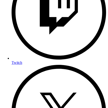
Twitch