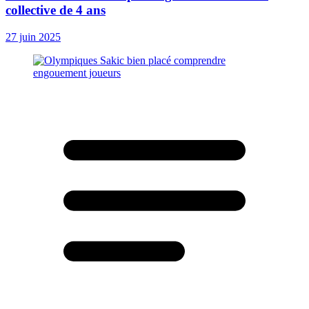
collective de 4 ans
27 juin 2025