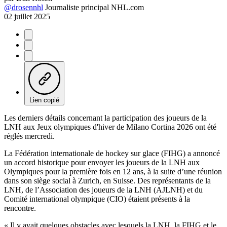
@drosennhl
Journaliste principal NHL.com
02 juillet 2025
Lien copié
Les derniers détails concernant la participation des joueurs de la
LNH aux Jeux olympiques d'hiver de Milano Cortina 2026 ont été
réglés mercredi.
La Fédération internationale de hockey sur glace (FIHG) a annoncé
un accord historique pour envoyer les joueurs de la LNH aux
Olympiques pour la première fois en 12 ans, à la suite d’une réunion
dans son siège social à Zurich, en Suisse. Des représentants de la
LNH, de l’Association des joueurs de la LNH (AJLNH) et du
Comité international olympique (CIO) étaient présents à la
rencontre.
« Il y avait quelques obstacles avec lesquels la LNH, la FIHG et le