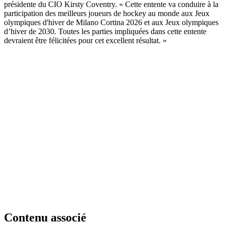
présidente du CIO Kirsty Coventry. « Cette entente va conduire à la
participation des meilleurs joueurs de hockey au monde aux Jeux
olympiques d'hiver de Milano Cortina 2026 et aux Jeux olympiques
d’hiver de 2030. Toutes les parties impliquées dans cette entente
devraient être félicitées pour cet excellent résultat. »
Contenu associé