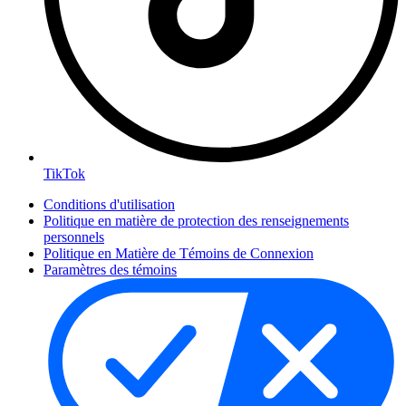
TikTok
Conditions d'utilisation
Politique en matière de protection des renseignements
personnels
Politique en Matière de Témoins de Connexion
Paramètres des témoins