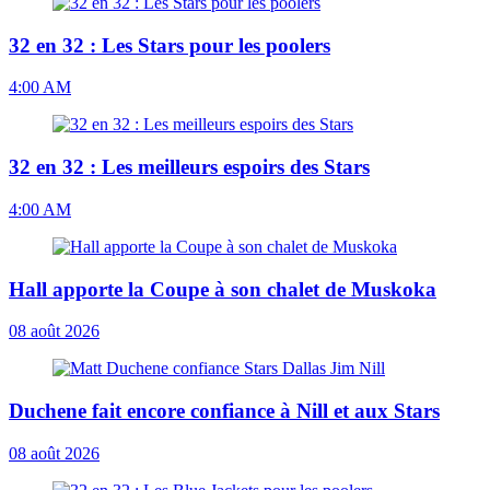
32 en 32 : Les Stars pour les poolers
4:00 AM
32 en 32 : Les meilleurs espoirs des Stars
4:00 AM
Hall apporte la Coupe à son chalet de Muskoka
08 août 2026
Duchene fait encore confiance à Nill et aux Stars
08 août 2026